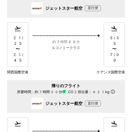
ジェットスター航空
直行便
21:
5:3
約7時間20分
25
5
エコノミークラス
〜
〜
21:
7:0
45
0
関西国際空港
ケアンズ国際空港
帰りのフライト
所要時間：
約7時間30分
CO2排出量：
621kg
ジェットスター航空
直行便