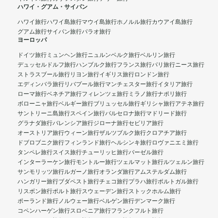
ハワイ・グアム・サイパン
ハワイ旅行
ハワイ島旅行
マウイ島旅行
ホノルル旅行
カウアイ島旅行
グアム旅行
サイパン旅行
パラオ旅行
ヨーロッパ
ドイツ旅行
ミュンヘン旅行
ニュルンベルク旅行
ベルリン旅行
デュッセルドルフ旅行
ハンブルク旅行
フランス旅行
パリ旅行
ニース旅行
ストラスブール旅行
リヨン旅行
イギリス旅行
ロンドン旅行
エディンバラ旅行
リバプール旅行
マンチェスター旅行
イタリア旅行
ローマ旅行
ベネチア旅行
フィレンツェ旅行
ミラノ旅行
ナポリ旅行
ボローニャ旅行
ベルギー旅行
ブリュッセル旅行
ギリシャ旅行
アテネ旅行
サントリーニ島旅行
スペイン旅行
バルセロナ旅行
マドリード旅行
グラナダ旅行
バレンシア旅行
ジローナ旅行
セビリア旅行
オーストリア旅行
ウィーン旅行
ザルツブルク旅行
クロアチア旅行
ドブロブニク旅行
フィンランド旅行
ヘルシンキ旅行
ロヴァニエミ旅行
タンペレ旅行
スイス旅行
チューリッヒ旅行
バーゼル旅行
インターラーケン旅行
モントルー旅行
ツェルマット旅行
ルツェルン旅行
サンモリッツ旅行
ルガーノ旅行
オランダ旅行
アムステルダム旅行
ハンガリー旅行
ブダペスト旅行
チェコ旅行
プラハ旅行
ポルトガル旅行
リスボン旅行
ポルト旅行
スウェーデン旅行
ストックホルム旅行
ポーランド旅行
ノルウェー旅行
ベルゲン旅行
デンマーク旅行
コペンハーゲン旅行
スロベニア旅行
フランクフルト旅行