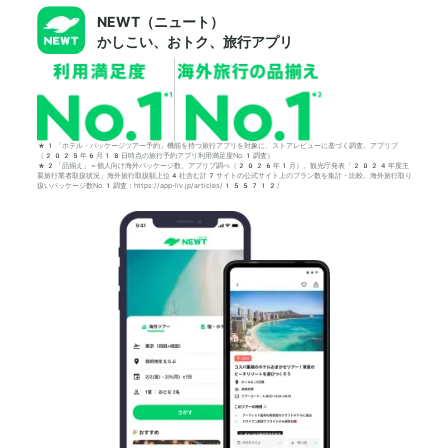
NEWT（ニュート）
かしこい、おトク、旅行アプリ
*1「ホテル・パッケージツアー予約」機能を持つ旅行アプリを対象に、ストアレビューに基づく調査。アプリブ
（2025年6月18日時点の旅行予約アプリ利用満足度No.1調査）
*2「品揃え」＝個人向け海外パッケージ数。アプリブ調べ（2026年1月）。観光庁発表「2024年度主
要旅行業者取扱状況」海外旅行取扱額上位4社含む計7サイトの公式サイト上のプラン数を集計・比較。海外旅行取り
扱いパッケージ数No.1調査：https://app-liv.jp/articles/155712/