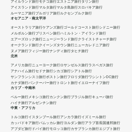
アイルランド旅行
モナコ旅行
エストニア旅行
タリン旅行
アイスランド旅行
マルタ旅行
マルタ島旅行
スロバキア旅行
ルーマニア旅行
ブルガリア旅行
ルクセンブルク旅行
オセアニア・南太平洋
オーストラリア旅行
ケアンズ旅行
ゴールドコースト旅行
シドニー旅行
メルボルン旅行
ブリスベン旅行
ハミルトン・アイランド旅行
エアーズロック旅行
ニュージーランド旅行
クライストチャーチ旅行
オークランド旅行
クイーンズタウン旅行
ニューカレドニア旅行
ヌメア旅行
フィジー旅行
ナンディ旅行
タヒチ旅行
北米
アメリカ旅行
ニューヨーク旅行
ロサンゼルス旅行
ラスベガス旅行
アナハイム旅行
セドナ旅行
シカゴ旅行
シアトル旅行
サンフランシスコ旅行
ボストン旅行
フロリダ旅行
ワシントンDC旅行
カナダ旅行
バンクーバー旅行
トロント旅行
イエローナイフ旅行
カリブ・中南米
ペルー旅行
メキシコ旅行
カンクン旅行
ブラジル旅行
キューバ旅行
ハイチ旅行
アルゼンチン旅行
中東・アフリカ
トルコ旅行
イスタンブール旅行
アンカラ旅行
イズミール旅行
カッパドキア旅行
パムッカレ旅行
ヨルダン旅行
アラブ首長国連邦旅行
アブダビ旅行
ドバイ旅行
モロッコ旅行
カサブランカ旅行
エジプト旅行