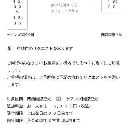
12:
19:
約7時間30分
30
00
エコノミークラス
〜
13:
35
ケアンズ国際空港
関西国際空港
💺 並び席のリクエストを承ります

ご同行のみなさまのお座席を、機内でなるべくお近くにご用意
します。

ご希望の場合は、ご予約後に下記の流れでリクエストをお願い
します。

対象区間：関西国際空港 ↔︎ ケアンズ国際空港

追加料金：お一人さま 6,000円（税込）

受付期限：ご出発日の30日前まで

回答期限：入金確認後3営業日以内まで
