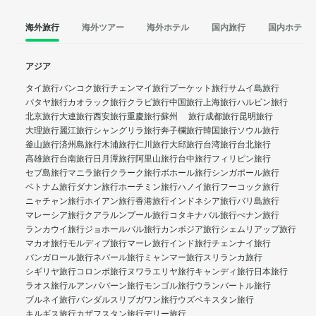
海外旅行
海外ツアー
海外ホテル
国内旅行
国内ホテル
アジア
タイ旅行
バンコク旅行
チェンマイ旅行
プーケット旅行
サムイ島旅行
パタヤ旅行
カオラック旅行
クラビ旅行
中国旅行
上海旅行
ハルビン旅行
北京旅行
大連旅行
西安旅行
重慶旅行
蘇州 旅行
成都旅行
昆明旅行
大理旅行
麗江旅行
シャングリラ旅行
奔子欄旅行
韓国旅行
ソウル旅行
釜山旅行
済州島旅行
木浦旅行
仁川旅行
大邱旅行
台湾旅行
台北旅行
高雄旅行
台南旅行
日月潭旅行
阿里山旅行
台中旅行
フィリピン旅行
セブ島旅行
マニラ旅行
クラーク旅行
ボホール旅行
シンガポール旅行
ベトナム旅行
ダナン旅行
ホーチミン旅行
ハノイ旅行
フーコック旅行
ニャチャン旅行
ホイアン旅行
香港旅行
インドネシア旅行
バリ島旅行
マレーシア旅行
クアラルンプール旅行
コタキナバル旅行
ぺナン旅行
ランカウイ旅行
ジョホールバル旅行
カンボジア旅行
シェムリアップ旅行
マカオ旅行
モルディブ旅行
マーレ旅行
インド旅行
チェンナイ旅行
バンガロール旅行
ネパール旅行
ミャンマー旅行
スリランカ旅行
シギリヤ旅行
コロンボ旅行
ヌワラエリヤ旅行
キャンディ旅行
日本旅行
ラオス旅行
ルアンパバーン旅行
モンゴル旅行
ウランバートル旅行
ブルネイ旅行
バンダルスリブガワン旅行
ウズベキスタン旅行
キルギス旅行
カザフスタン旅行
デリー旅行