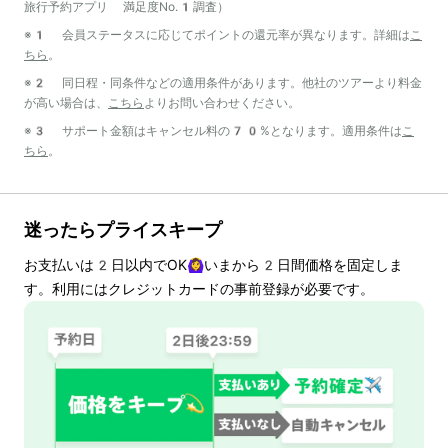
旅行予約アプリ 満足度No.1調査）
※1 会員ステータスに応じてポイントの還元率が異なります。詳細は
こ
ちら
。
※2 同日程・同条件などの適用条件があります。他社のツアーより料金
が高い場合は、
こちら
よりお問い合わせください。
※3 サポート金額はキャンセル料の70%となります。適用条件は
こ
ちら
。
迷ったらプライスキープ
お支払いは
2
日以内でOK🙆‍♀️いまから
2
日間価格を固定しま
す。利用にはクレジットカードの事前登録が必要です。