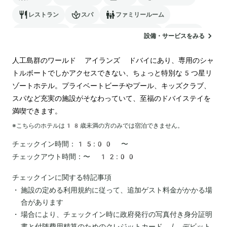
レストラン
スパ
ファミリールーム
バリアフリー
24時間対応のフロント
サウナ
設備・サービスをみる
駐車場
ランドリー
人工島群のワールド アイランズ ドバイにあり、専用のシャ
トルボートでしかアクセスできない、ちょっと特別な5つ星リ
ゾートホテル。プライベートビーチやプール、キッズクラブ、
スパなど充実の施設がそなわっていて、至福のドバイステイを
満喫できます。
※こちらのホテルは
18
歳未満の方のみでは宿泊できません。
チェックイン時間：
15:00 〜
チェックアウト時間：
〜 12:00
チェックインに関する特記事項
施設の定める利用規約に従って、追加ゲスト料金がかかる場
合があります
場合により、チェックイン時に政府発行の写真付き身分証明
書と付随費用精算のためのクレジットカード / デビット