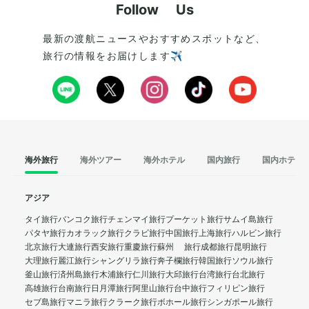
Follow Us
最新の渡航ニュースやおすすめスポットなど、
旅行の情報をお届けします✈️
海外旅行
海外ツアー
海外ホテル
国内旅行
国内ホテル
アジア
タイ旅行
バンコク旅行
チェンマイ旅行
プーケット旅行
サムイ島旅行
パタヤ旅行
カオラック旅行
クラビ旅行
中国旅行
上海旅行
ハルビン旅行
北京旅行
大連旅行
西安旅行
重慶旅行
蘇州 旅行
成都旅行
昆明旅行
大理旅行
麗江旅行
シャングリラ旅行
奔子欄旅行
韓国旅行
ソウル旅行
釜山旅行
済州島旅行
木浦旅行
仁川旅行
大邱旅行
台湾旅行
台北旅行
高雄旅行
台南旅行
日月潭旅行
阿里山旅行
台中旅行
フィリピン旅行
セブ島旅行
マニラ旅行
クラーク旅行
ボホール旅行
シンガポール旅行