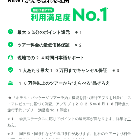
NEWTがえらばれる理由
最大5%分のポイント還元
※1
ツアー料金の最低価格保証
※2
現地での24時間日本語サポート
1人あたり最大10万円までキャンセル保証
※3
10万件以上のツアーから“えらべる”品ぞろえ
*「ホテル・パッケージツアー予約」機能を持つ旅行アプリを対象に、ス
トアレビューに基づく調査。アプリブ（2025年6月18日時点の
旅行予約アプリ 満足度No.1調査）
※1 会員ステータスに応じてポイントの還元率が異なります。詳細は
こ
ちら
。
※2 同日程・同条件などの適用条件があります。他社のツアーより料金