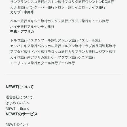
サンフランシスコ旅行
ボストン旅行
フロリダ旅行
ワシントンDC旅行
カナダ旅行
バンクーバー旅行
トロント旅行
イエローナイフ旅行
カリブ・中南米
ペルー旅行
メキシコ旅行
カンクン旅行
ブラジル旅行
キューバ旅行
ハイチ旅行
アルゼンチン旅行
中東・アフリカ
トルコ旅行
イスタンブール旅行
アンカラ旅行
イズミール旅行
カッパドキア旅行
パムッカレ旅行
ヨルダン旅行
アラブ首長国連邦旅行
アブダビ旅行
ドバイ旅行
モロッコ旅行
カサブランカ旅行
エジプト旅行
カイロ旅行
南アフリカ旅行
ケープタウン旅行
ケニア旅行
モーリシャス旅行
カタール旅行
ドーハ旅行
NEWTについて
運営会社について
はじめての方へ
NEWT Brand
NEWTのサービス
NEWTポイント