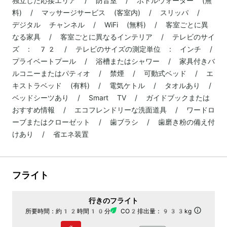
独立した応接エリア / 防音室 / ボトルウォーター (無
料) / マッサージサービス (客室内) / スリッパ /
デジタル チャンネル / WiFi (無料) / 客室ごとに異
なる家具 / 客室ごとに異なるインテリア / テレビのサイ
ズ : 72 / テレビのサイズの測定単位 : インチ /
プライベートプール / 浴槽またはシャワー / 家具付きバ
ルコニーまたはパティオ / 禁煙 / 可動式ベッド / エ
キストラベッド (有料) / 電気ケトル / タオルあり /
ベッドシーツあり / Smart TV / ガイドブックまたは
おすすめ情報 / エコフレンドリーな洗面道具 / ワードロ
ーブまたはクローゼット / 歯ブラシ / 歯磨き粉の備え付
けあり / 省エネ装置
フライト
行きのフライト
所要時間：
約12時間10分
CO2排出量：
933kg