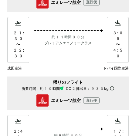
エミレーツ航空
直行便
21:
3:0
約11時間30分
30
5
プレミアムエコノミークラス
〜
〜
22:
4:5
30
0
成田空港
ドバイ国際空港
帰りのフライト
所要時間：
約10時間
CO2排出量：
933kg
エミレーツ航空
直行便
2:4
17:
約9時間40分