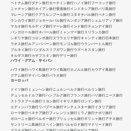
ベトナム旅行
ダナン旅行
ホーチミン旅行
ハノイ旅行
フーコック旅行
ニャチャン旅行
ホイアン旅行
香港旅行
インドネシア旅行
バリ島旅行
マレーシア旅行
クアラルンプール旅行
コタキナバル旅行
ぺナン旅行
ランカウイ旅行
ジョホールバル旅行
カンボジア旅行
シェムリアップ旅行
マカオ旅行
モルディブ旅行
マーレ旅行
インド旅行
チェンナイ旅行
バンガロール旅行
ネパール旅行
ミャンマー旅行
スリランカ旅行
シギリヤ旅行
コロンボ旅行
ヌワラエリヤ旅行
キャンディ旅行
日本旅行
ラオス旅行
ルアンパバーン旅行
モンゴル旅行
ウランバートル旅行
ブルネイ旅行
バンダルスリブガワン旅行
ウズベキスタン旅行
キルギス旅行
カザフスタン旅行
デリー旅行
ハワイ・グアム・サイパン
ハワイ旅行
ハワイ島旅行
マウイ島旅行
ホノルル旅行
カウアイ島旅行
グアム旅行
サイパン旅行
パラオ旅行
ヨーロッパ
ドイツ旅行
ミュンヘン旅行
ニュルンベルク旅行
ベルリン旅行
デュッセルドルフ旅行
ハンブルク旅行
フランス旅行
パリ旅行
ニース旅行
ストラスブール旅行
リヨン旅行
イギリス旅行
ロンドン旅行
エディンバラ旅行
リバプール旅行
マンチェスター旅行
イタリア旅行
ローマ旅行
ベネチア旅行
フィレンツェ旅行
ミラノ旅行
ナポリ旅行
ボローニャ旅行
ベルギー旅行
ブリュッセル旅行
ギリシャ旅行
アテネ旅行
サントリーニ島旅行
スペイン旅行
バルセロナ旅行
マドリード旅行
グラナダ旅行
バレンシア旅行
ジローナ旅行
セビリア旅行