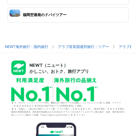
福岡空港発のドバイツアー
NEWT海外旅行・国内旅行
アラブ首長国連邦旅行・ツアー
アラブ首
NEWT（ニュート）
かしこい、おトク、旅行アプリ
*1「ホテル・パッケージツアー予約」機能を持つ旅行アプリを対象に、ストアレビューに基づく調査。アプリブ
（2025年6月18日時点の旅行予約アプリ利用満足度No.1調査）
*2「品揃え」＝個人向け海外パッケージ数。アプリブ調べ（2026年1月）。観光庁発表「2024年度主
要旅行業者取扱状況」海外旅行取扱額上位4社含む計7サイトの公式サイト上のプラン数を集計・比較。海外旅行取り
扱いパッケージ数No.1調査：https://app-liv.jp/articles/155712/