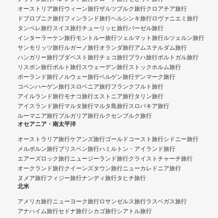
オーストリア旅行
ウィーン旅行
ザルツブルク旅行
クロアチア旅行
ドブロブニク旅行
フィンランド旅行
ヘルシンキ旅行
ロヴァニエミ旅行
タンペレ旅行
スイス旅行
チューリッヒ旅行
バーゼル旅行
インターラーケン旅行
モントルー旅行
ツェルマット旅行
ルツェルン旅行
サンモリッツ旅行
ルガーノ旅行
オランダ旅行
アムステルダム旅行
ハンガリー旅行
ブダペスト旅行
チェコ旅行
プラハ旅行
ポルトガル旅行
リスボン旅行
ポルト旅行
スウェーデン旅行
ストックホルム旅行
ポーランド旅行
ノルウェー旅行
ベルゲン旅行
デンマーク旅行
コペンハーゲン旅行
スロベニア旅行
フランクフルト旅行
アイルランド旅行
モナコ旅行
エストニア旅行
タリン旅行
アイスランド旅行
マルタ旅行
マルタ島旅行
スロバキア旅行
ルーマニア旅行
ブルガリア旅行
ルクセンブルク旅行
オセアニア・南太平洋
オーストラリア旅行
ケアンズ旅行
ゴールドコースト旅行
シドニー旅行
メルボルン旅行
ブリスベン旅行
ハミルトン・アイランド旅行
エアーズロック旅行
ニュージーランド旅行
クライストチャーチ旅行
オークランド旅行
クイーンズタウン旅行
ニューカレドニア旅行
ヌメア旅行
フィジー旅行
ナンディ旅行
タヒチ旅行
北米
アメリカ旅行
ニューヨーク旅行
ロサンゼルス旅行
ラスベガス旅行
アナハイム旅行
セドナ旅行
シカゴ旅行
シアトル旅行