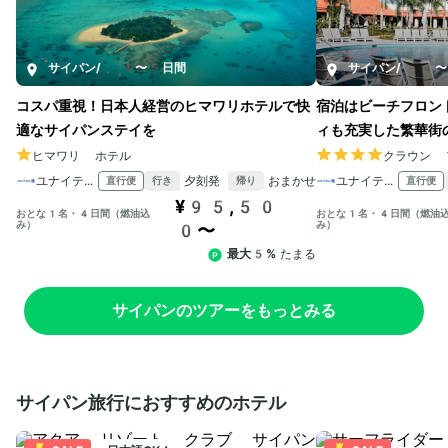
サイパン
/
4〜5日間
サイパン
/
4〜
コスパ重視！日本人経営のヒマワリホテルで快
宿泊はビーチフロン
適なサイパンステイを
ィも充実した繁華街
ヒマワリ ホテル
クラウン 
ユナイテッド航空
夕刻発
おまかせ
ユナイテッド航空
直行便
直行便
行き
帰り
¥95,50
おとな1名・4日間（燃油込
おとな1名・4日間（燃油
み）
み）
0〜
最大5%
たまる
サイパンのツアーをもっとみる
サイパン旅行におすすめのホテル