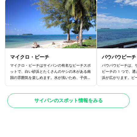
マイクロ・ビーチ
パウパウビーチ
マイクロ・ビーチはサイパンの有名なビーチスポ
パウパウビーチは、
ットで、白い砂浜とたくさんのヤシの木がある南
ビーチの1つで、透
国の雰囲気を楽しめます。水が浅いため、子供連
浜が広がります。ビ
れの家族でも安心して泳げます。さらに、クリア
サンゴ礁や色々な種
ブルーの海は一日に7回も色が変わると言わ
あり、スノーケリン
れ、時間帯によって異なる景色を楽しめます。特
す。また、ビーチに
サイパンのスポット情報をみる
に夕陽は息をのむほど美しいと評判です。ホテル
などの設備が整って
街のガラパン地区から徒歩5分で、何度も訪れ
季にはビーチでバー
て7つの海の変化を楽しむこともできます。ま
や友達と楽しい時間
た、入場料は無料ですので、ぜひ訪れてみてくだ
めてサイパンに訪れ
さい。
美しい景色を楽しめ
てはいかがでしょう