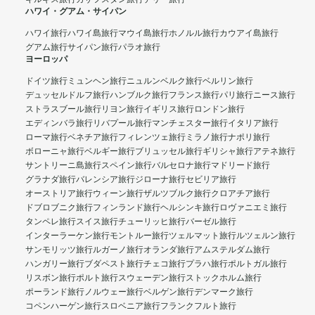
ハワイ・グアム・サイパン
ハワイ旅行
ハワイ島旅行
マウイ島旅行
ホノルル旅行
カウアイ島旅行
グアム旅行
サイパン旅行
パラオ旅行
ヨーロッパ
ドイツ旅行
ミュンヘン旅行
ニュルンベルク旅行
ベルリン旅行
デュッセルドルフ旅行
ハンブルク旅行
フランス旅行
パリ旅行
ニース旅行
ストラスブール旅行
リヨン旅行
イギリス旅行
ロンドン旅行
エディンバラ旅行
リバプール旅行
マンチェスター旅行
イタリア旅行
ローマ旅行
ベネチア旅行
フィレンツェ旅行
ミラノ旅行
ナポリ旅行
ボローニャ旅行
ベルギー旅行
ブリュッセル旅行
ギリシャ旅行
アテネ旅行
サントリーニ島旅行
スペイン旅行
バルセロナ旅行
マドリード旅行
グラナダ旅行
バレンシア旅行
ジローナ旅行
セビリア旅行
オーストリア旅行
ウィーン旅行
ザルツブルク旅行
クロアチア旅行
ドブロブニク旅行
フィンランド旅行
ヘルシンキ旅行
ロヴァニエミ旅行
タンペレ旅行
スイス旅行
チューリッヒ旅行
バーゼル旅行
インターラーケン旅行
モントルー旅行
ツェルマット旅行
ルツェルン旅行
サンモリッツ旅行
ルガーノ旅行
オランダ旅行
アムステルダム旅行
ハンガリー旅行
ブダペスト旅行
チェコ旅行
プラハ旅行
ポルトガル旅行
リスボン旅行
ポルト旅行
スウェーデン旅行
ストックホルム旅行
ポーランド旅行
ノルウェー旅行
ベルゲン旅行
デンマーク旅行
コペンハーゲン旅行
スロベニア旅行
フランクフルト旅行