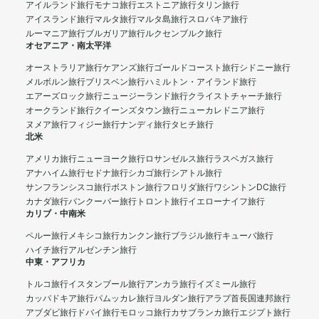
アイルランド旅行
モナコ旅行
エストニア旅行
タリン旅行
アイスランド旅行
マルタ旅行
マルタ島旅行
スロバキア旅行
ルーマニア旅行
ブルガリア旅行
ルクセンブルク旅行
オセアニア・南太平洋
オーストラリア旅行
ケアンズ旅行
ゴールドコースト旅行
シドニー旅行
メルボルン旅行
ブリスベン旅行
ハミルトン・アイランド旅行
エアーズロック旅行
ニュージーランド旅行
クライストチャーチ旅行
オークランド旅行
クイーンズタウン旅行
ニューカレドニア旅行
ヌメア旅行
フィジー旅行
ナンディ旅行
タヒチ旅行
北米
アメリカ旅行
ニューヨーク旅行
ロサンゼルス旅行
ラスベガス旅行
アナハイム旅行
セドナ旅行
シカゴ旅行
シアトル旅行
サンフランシスコ旅行
ボストン旅行
フロリダ旅行
ワシントンDC旅行
カナダ旅行
バンクーバー旅行
トロント旅行
イエローナイフ旅行
カリブ・中南米
ペルー旅行
メキシコ旅行
カンクン旅行
ブラジル旅行
キューバ旅行
ハイチ旅行
アルゼンチン旅行
中東・アフリカ
トルコ旅行
イスタンブール旅行
アンカラ旅行
イズミール旅行
カッパドキア旅行
パムッカレ旅行
ヨルダン旅行
アラブ首長国連邦旅行
アブダビ旅行
ドバイ旅行
モロッコ旅行
カサブランカ旅行
エジプト旅行