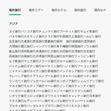
海外旅行
海外ツアー
海外ホテル
国内旅行
国内ホテル
アジア
タイ旅行
バンコク旅行
チェンマイ旅行
プーケット旅行
サムイ島旅行
パタヤ旅行
カオラック旅行
クラビ旅行
中国旅行
上海旅行
ハルビン旅行
北京旅行
大連旅行
西安旅行
重慶旅行
蘇州 旅行
成都旅行
昆明旅行
大理旅行
麗江旅行
シャングリラ旅行
奔子欄旅行
韓国旅行
ソウル旅行
釜山旅行
済州島旅行
木浦旅行
仁川旅行
大邱旅行
台湾旅行
台北旅行
高雄旅行
台南旅行
日月潭旅行
阿里山旅行
台中旅行
フィリピン旅行
セブ島旅行
マニラ旅行
クラーク旅行
ボホール旅行
シンガポール旅行
ベトナム旅行
ダナン旅行
ホーチミン旅行
ハノイ旅行
フーコック旅行
ニャチャン旅行
ホイアン旅行
香港旅行
インドネシア旅行
バリ島旅行
マレーシア旅行
クアラルンプール旅行
コタキナバル旅行
ぺナン旅行
ランカウイ旅行
ジョホールバル旅行
カンボジア旅行
シェムリアップ旅行
マカオ旅行
モルディブ旅行
マーレ旅行
インド旅行
チェンナイ旅行
バンガロール旅行
ネパール旅行
ミャンマー旅行
スリランカ旅行
シギリヤ旅行
コロンボ旅行
ヌワラエリヤ旅行
キャンディ旅行
日本旅行
ラオス旅行
ルアンパバーン旅行
モンゴル旅行
ウランバートル旅行
ブルネイ旅行
バンダルスリブガワン旅行
ウズベキスタン旅行
キルギス旅行
カザフスタン旅行
デリー旅行