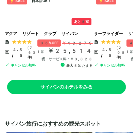
SALE
日本語OK！
SALE
あと5室
アクア リゾート クラブ サイパン
サーフライダー リ
￥40,276
36%OFF
4
(7
(2
4.5
￥25,514
4.5
1泊
1
63
08
/ 5
/ 5
件)
件)
税・サービス料：￥3,828
キャンセル無料
キャンセル無料
最大5%
たまる
サイパンのホテルをみる
サイパン旅行におすすめの観光スポット