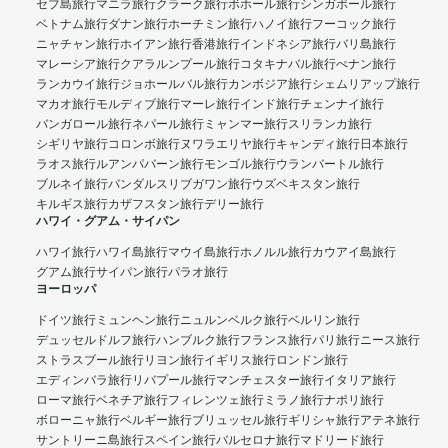
セブ島旅行
マニラ旅行
クラーク旅行
ボホール旅行
シンガポール旅行
ベトナム旅行
ダナン旅行
ホーチミン旅行
ハノイ旅行
フーコック旅行
ニャチャン旅行
ホイアン旅行
香港旅行
インドネシア旅行
バリ島旅行
マレーシア旅行
クアラルンプール旅行
コタキナバル旅行
ぺナン旅行
ランカウイ旅行
ジョホールバル旅行
カンボジア旅行
シェムリアップ旅行
マカオ旅行
モルディブ旅行
マーレ旅行
インド旅行
チェンナイ旅行
バンガロール旅行
ネパール旅行
ミャンマー旅行
スリランカ旅行
シギリヤ旅行
コロンボ旅行
ヌワラエリヤ旅行
キャンディ旅行
日本旅行
ラオス旅行
ルアンパバーン旅行
モンゴル旅行
ウランバートル旅行
ブルネイ旅行
バンダルスリブガワン旅行
ウズベキスタン旅行
キルギス旅行
カザフスタン旅行
デリー旅行
ハワイ・グアム・サイパン
ハワイ旅行
ハワイ島旅行
マウイ島旅行
ホノルル旅行
カウアイ島旅行
グアム旅行
サイパン旅行
パラオ旅行
ヨーロッパ
ドイツ旅行
ミュンヘン旅行
ニュルンベルク旅行
ベルリン旅行
デュッセルドルフ旅行
ハンブルク旅行
フランス旅行
パリ旅行
ニース旅行
ストラスブール旅行
リヨン旅行
イギリス旅行
ロンドン旅行
エディンバラ旅行
リバプール旅行
マンチェスター旅行
イタリア旅行
ローマ旅行
ベネチア旅行
フィレンツェ旅行
ミラノ旅行
ナポリ旅行
ボローニャ旅行
ベルギー旅行
ブリュッセル旅行
ギリシャ旅行
アテネ旅行
サントリーニ島旅行
スペイン旅行
バルセロナ旅行
マドリード旅行