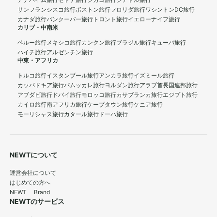
アナハイム旅行
セドナ旅行
シカゴ旅行
シアトル旅行
サンフランシスコ旅行
ボストン旅行
フロリダ旅行
ワシントンDC旅行
カナダ旅行
バンクーバー旅行
トロント旅行
イエローナイフ旅行
カリブ・中南米
ペルー旅行
メキシコ旅行
カンクン旅行
ブラジル旅行
キューバ旅行
ハイチ旅行
アルゼンチン旅行
中東・アフリカ
トルコ旅行
イスタンブール旅行
アンカラ旅行
イズミール旅行
カッパドキア旅行
パムッカレ旅行
ヨルダン旅行
アラブ首長国連邦旅行
アブダビ旅行
ドバイ旅行
モロッコ旅行
カサブランカ旅行
エジプト旅行
カイロ旅行
南アフリカ旅行
ケープタウン旅行
ケニア旅行
モーリシャス旅行
カタール旅行
ドーハ旅行
NEWTについて
運営会社について
はじめての方へ
NEWT Brand
NEWTのサービス