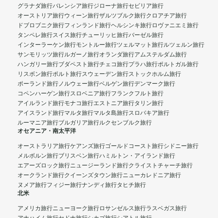
グラナダ旅行
バレンシア旅行
ジローナ旅行
セビリア旅行
オーストリア旅行
ウィーン旅行
ザルツブルク旅行
クロアチア旅行
ドブロブニク旅行
フィンランド旅行
ヘルシンキ旅行
ロヴァニエミ旅行
タンペレ旅行
スイス旅行
チューリッヒ旅行
バーゼル旅行
インターラーケン旅行
モントルー旅行
ツェルマット旅行
ルツェルン旅行
サンモリッツ旅行
ルガーノ旅行
オランダ旅行
アムステルダム旅行
ハンガリー旅行
ブダペスト旅行
チェコ旅行
プラハ旅行
ポルトガル旅行
リスボン旅行
ポルト旅行
スウェーデン旅行
ストックホルム旅行
ポーランド旅行
ノルウェー旅行
ベルゲン旅行
デンマーク旅行
コペンハーゲン旅行
スロベニア旅行
フランクフルト旅行
アイルランド旅行
モナコ旅行
エストニア旅行
タリン旅行
アイスランド旅行
マルタ旅行
マルタ島旅行
スロバキア旅行
ルーマニア旅行
ブルガリア旅行
ルクセンブルク旅行
オセアニア・南太平洋
オーストラリア旅行
ケアンズ旅行
ゴールドコースト旅行
シドニー旅行
メルボルン旅行
ブリスベン旅行
ハミルトン・アイランド旅行
エアーズロック旅行
ニュージーランド旅行
クライストチャーチ旅行
オークランド旅行
クイーンズタウン旅行
ニューカレドニア旅行
ヌメア旅行
フィジー旅行
ナンディ旅行
タヒチ旅行
北米
アメリカ旅行
ニューヨーク旅行
ロサンゼルス旅行
ラスベガス旅行