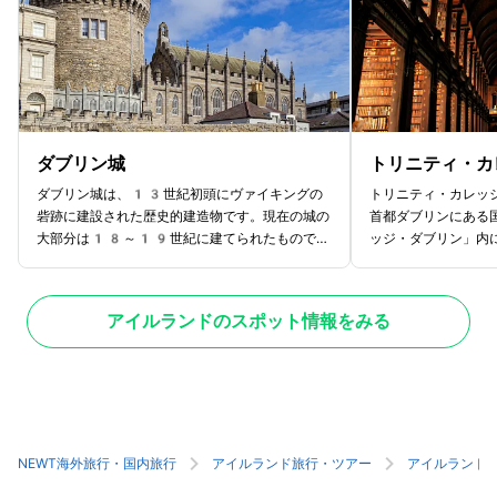
ダブリン城
トリニティ・カ
ダブリン城は、13世紀初頭にヴァイキングの
トリニティ・カレッ
砦跡に建設された歴史的建造物です。現在の城の
首都ダブリンにある
大部分は18～19世紀に建てられたものです
ッジ・ダブリン」内
が、ダブリン城の象徴的な円形のレコード・タワ
ンド最古の大学と言
ーは13世紀に建てられたままの状態で残され
に出入りできます。
ており、ダブリン市内最古の建造物として知られ
ングルーム」は必見
アイルランドのスポット情報をみる
ています。お城の地下には13世紀当時の城壁
ぶその光景は、まる
やヴァイキングが築いた遺構が保存されていま
よう。映画「スター
す。また、ゴシック・リヴァイヴァル様式のチャ
モデルとも言われて
ペル・ロイヤルや煌びやかな玉座の間など、見ど
は「世界で最も美し
ころ豊富。城内は自由に見学できますが、より詳
ドの国宝「ケルズの
しく歴史や建築の魅力を知るためには、ガイドツ
も知られています。
アーへの参加がおすすめです。ガイドツアーでは
鮮やかな挿絵が魅力
NEWT海外旅行・国内旅行
アイルランド旅行・ツアー
アイルランド
通常の見学では立ち入れない場所にも案内しても
学してみてください