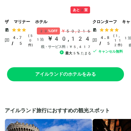
あと3室
ザ マリナー ホテル
クロンターフ キャ
￥50,216
20%OFF
(5
(1,
4.7
￥40,124
4.8
1
1泊
0
11
/ 5
/ 5
件)
2件)
税・サービス料：￥5,417
キャンセル無料
最大5%
たまる
アイルランドのホテルをみる
アイルランド旅行におすすめの観光スポット