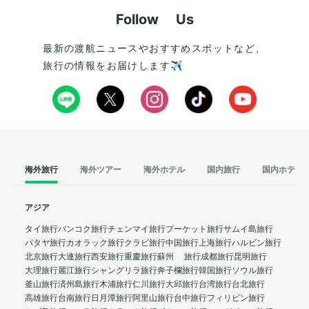
らえます。
Follow Us
最新の渡航ニュースやおすすめスポットなど、
旅行の情報をお届けします✈️
海外旅行
海外ツアー
海外ホテル
国内旅行
国内ホテル
アジア
タイ旅行
バンコク旅行
チェンマイ旅行
プーケット旅行
サムイ島旅行
パタヤ旅行
カオラック旅行
クラビ旅行
中国旅行
上海旅行
ハルビン旅行
北京旅行
大連旅行
西安旅行
重慶旅行
蘇州 旅行
成都旅行
昆明旅行
大理旅行
麗江旅行
シャングリラ旅行
奔子欄旅行
韓国旅行
ソウル旅行
釜山旅行
済州島旅行
木浦旅行
仁川旅行
大邱旅行
台湾旅行
台北旅行
高雄旅行
台南旅行
日月潭旅行
阿里山旅行
台中旅行
フィリピン旅行