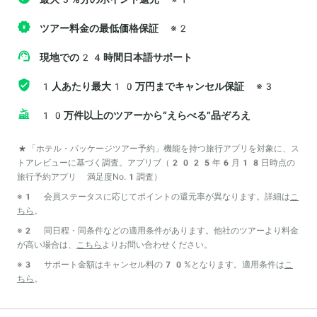
ツアー料金の最低価格保証
※2
現地での24時間日本語サポート
1人あたり最大10万円までキャンセル保証
※3
10万件以上のツアーから“えらべる”品ぞろえ
*「ホテル・パッケージツアー予約」機能を持つ旅行アプリを対象に、ス
トアレビューに基づく調査。アプリブ（2025年6月18日時点の
旅行予約アプリ 満足度No.1調査）
※1 会員ステータスに応じてポイントの還元率が異なります。詳細は
こ
ちら
。
※2 同日程・同条件などの適用条件があります。他社のツアーより料金
が高い場合は、
こちら
よりお問い合わせください。
※3 サポート金額はキャンセル料の70%となります。適用条件は
こ
ちら
。