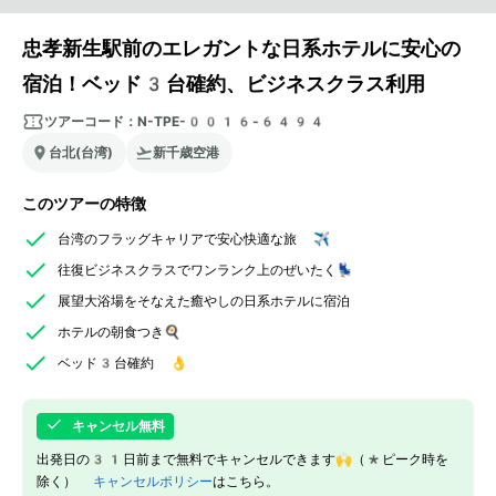
忠孝新生駅前のエレガントな日系ホテルに安心の
宿泊！ベッド3台確約、ビジネスクラス利用
ツアーコード：
N-TPE-0016-6494
台北(台湾)
新千歳空港
このツアーの特徴
台湾のフラッグキャリアで安心快適な旅 ✈️
往復ビジネスクラスでワンランク上のぜいたく💺
展望大浴場をそなえた癒やしの日系ホテルに宿泊
ホテルの朝食つき🍳
ベッド3台確約 👌
キャンセル無料
出発日の31日前まで無料でキャンセルできます🙌（*ピーク時を
除く）
キャンセルポリシー
はこちら。