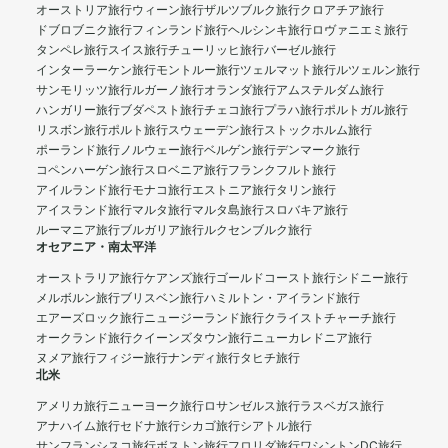
オーストリア旅行
ウィーン旅行
ザルツブルク旅行
クロアチア旅行
ドブロブニク旅行
フィンランド旅行
ヘルシンキ旅行
ロヴァニエミ旅行
タンペレ旅行
スイス旅行
チューリッヒ旅行
バーゼル旅行
インターラーケン旅行
モントルー旅行
ツェルマット旅行
ルツェルン旅行
サンモリッツ旅行
ルガーノ旅行
オランダ旅行
アムステルダム旅行
ハンガリー旅行
ブダペスト旅行
チェコ旅行
プラハ旅行
ポルトガル旅行
リスボン旅行
ポルト旅行
スウェーデン旅行
ストックホルム旅行
ポーランド旅行
ノルウェー旅行
ベルゲン旅行
デンマーク旅行
コペンハーゲン旅行
スロベニア旅行
フランクフルト旅行
アイルランド旅行
モナコ旅行
エストニア旅行
タリン旅行
アイスランド旅行
マルタ旅行
マルタ島旅行
スロバキア旅行
ルーマニア旅行
ブルガリア旅行
ルクセンブルク旅行
オセアニア・南太平洋
オーストラリア旅行
ケアンズ旅行
ゴールドコースト旅行
シドニー旅行
メルボルン旅行
ブリスベン旅行
ハミルトン・アイランド旅行
エアーズロック旅行
ニュージーランド旅行
クライストチャーチ旅行
オークランド旅行
クイーンズタウン旅行
ニューカレドニア旅行
ヌメア旅行
フィジー旅行
ナンディ旅行
タヒチ旅行
北米
アメリカ旅行
ニューヨーク旅行
ロサンゼルス旅行
ラスベガス旅行
アナハイム旅行
セドナ旅行
シカゴ旅行
シアトル旅行
サンフランシスコ旅行
ボストン旅行
フロリダ旅行
ワシントンDC旅行