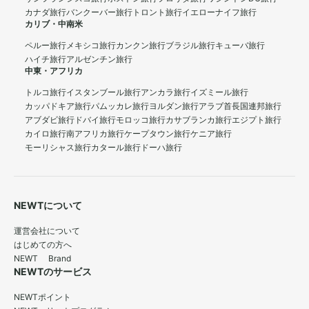
カナダ旅行
バンクーバー旅行
トロント旅行
イエローナイフ旅行
カリブ・中南米
ペルー旅行
メキシコ旅行
カンクン旅行
ブラジル旅行
キューバ旅行
ハイチ旅行
アルゼンチン旅行
中東・アフリカ
トルコ旅行
イスタンブール旅行
アンカラ旅行
イズミール旅行
カッパドキア旅行
パムッカレ旅行
ヨルダン旅行
アラブ首長国連邦旅行
アブダビ旅行
ドバイ旅行
モロッコ旅行
カサブランカ旅行
エジプト旅行
カイロ旅行
南アフリカ旅行
ケープタウン旅行
ケニア旅行
モーリシャス旅行
カタール旅行
ドーハ旅行
NEWTについて
運営会社について
はじめての方へ
NEWT Brand
NEWTのサービス
NEWTポイント