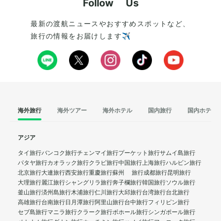
Follow Us
最新の渡航ニュースやおすすめスポットなど、
旅行の情報をお届けします✈️
海外旅行
海外ツアー
海外ホテル
国内旅行
国内ホテル
アジア
タイ旅行
バンコク旅行
チェンマイ旅行
プーケット旅行
サムイ島旅行
パタヤ旅行
カオラック旅行
クラビ旅行
中国旅行
上海旅行
ハルビン旅行
北京旅行
大連旅行
西安旅行
重慶旅行
蘇州 旅行
成都旅行
昆明旅行
大理旅行
麗江旅行
シャングリラ旅行
奔子欄旅行
韓国旅行
ソウル旅行
釜山旅行
済州島旅行
木浦旅行
仁川旅行
大邱旅行
台湾旅行
台北旅行
高雄旅行
台南旅行
日月潭旅行
阿里山旅行
台中旅行
フィリピン旅行
セブ島旅行
マニラ旅行
クラーク旅行
ボホール旅行
シンガポール旅行