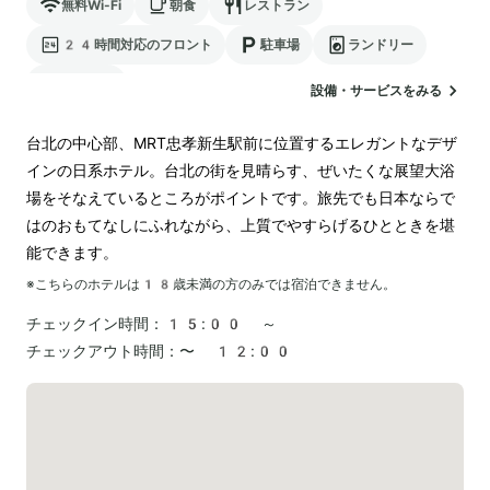
無料Wi-Fi
朝食
レストラン
24時間対応のフロント
駐車場
ランドリー
空港送迎
設備・サービスをみる
台北の中心部、MRT忠孝新生駅前に位置するエレガントなデザ
インの日系ホテル。台北の街を見晴らす、ぜいたくな展望大浴
場をそなえているところがポイントです。旅先でも日本ならで
はのおもてなしにふれながら、上質でやすらげるひとときを堪
※こちらのホテルは
18
歳未満の方のみでは宿泊できません。
チェックイン時間：
15:00 ～
チェックアウト時間：
〜 12:00