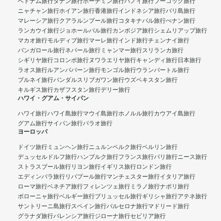
ベトナム旅行
ダナン旅行
ホーチミン旅行
ハノイ旅行
フーコック旅行
ニャチャン旅行
ホイアン旅行
香港旅行
インドネシア旅行
バリ島旅行
マレーシア旅行
クアラルンプール旅行
コタキナバル旅行
ぺナン旅行
ランカウイ旅行
ジョホールバル旅行
カンボジア旅行
シェムリアップ旅行
マカオ旅行
モルディブ旅行
マーレ旅行
インド旅行
チェンナイ旅行
バンガロール旅行
ネパール旅行
ミャンマー旅行
スリランカ旅行
シギリヤ旅行
コロンボ旅行
ヌワラエリヤ旅行
キャンディ旅行
日本旅行
ラオス旅行
ルアンパバーン旅行
モンゴル旅行
ウランバートル旅行
ブルネイ旅行
バンダルスリブガワン旅行
ウズベキスタン旅行
キルギス旅行
カザフスタン旅行
デリー旅行
ハワイ・グアム・サイパン
ハワイ旅行
ハワイ島旅行
マウイ島旅行
ホノルル旅行
カウアイ島旅行
グアム旅行
サイパン旅行
パラオ旅行
ヨーロッパ
ドイツ旅行
ミュンヘン旅行
ニュルンベルク旅行
ベルリン旅行
デュッセルドルフ旅行
ハンブルク旅行
フランス旅行
パリ旅行
ニース旅行
ストラスブール旅行
リヨン旅行
イギリス旅行
ロンドン旅行
エディンバラ旅行
リバプール旅行
マンチェスター旅行
イタリア旅行
ローマ旅行
ベネチア旅行
フィレンツェ旅行
ミラノ旅行
ナポリ旅行
ボローニャ旅行
ベルギー旅行
ブリュッセル旅行
ギリシャ旅行
アテネ旅行
サントリーニ島旅行
スペイン旅行
バルセロナ旅行
マドリード旅行
グラナダ旅行
バレンシア旅行
ジローナ旅行
セビリア旅行