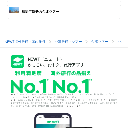
福岡空港発の台北ツアー
NEWT海外旅行・国内旅行
台湾旅行・ツアー
台湾ツアー
台北旅
NEWT（ニュート）
かしこい、おトク、旅行アプリ
*1「ホテル・パッケージツアー予約」機能を持つ旅行アプリを対象に、ストアレビューに基づく調査。アプリブ
（2025年6月18日時点の旅行予約アプリ利用満足度No.1調査）
*2「品揃え」＝個人向け海外パッケージ数。アプリブ調べ（2026年1月）。観光庁発表「2024年度主
要旅行業者取扱状況」海外旅行取扱額上位4社含む計7サイトの公式サイト上のプラン数を集計・比較。海外旅行取り
扱いパッケージ数No.1調査：https://app-liv.jp/articles/155712/