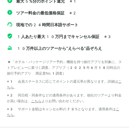
最大5%分のポイント還元
※1
ツアー料金の最低価格保証
※2
現地での24時間日本語サポート
1人あたり最大10万円までキャンセル保証
※3
10万件以上のツアーから“えらべる”品ぞろえ
*「ホテル・パッケージツアー予約」機能を持つ旅行アプリを対象に、ス
トアレビューに基づく調査。アプリブ（2025年6月18日時点の
旅行予約アプリ 満足度No.1調査）
※1 会員ステータスに応じてポイントの還元率が異なります。詳細は
こ
ちら
。
※2 同日程・同条件などの適用条件があります。他社のツアーより料金
が高い場合は、
こちら
よりお問い合わせください。
※3 サポート金額はキャンセル料の70%となります。適用条件は
こ
ちら
。