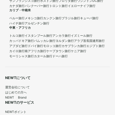
サンフランシスコ旅行
ボストン旅行
フロリダ旅行
ワシントンDC旅行
カナダ旅行
バンクーバー旅行
トロント旅行
イエローナイフ旅行
カリブ・中南米
ペルー旅行
メキシコ旅行
カンクン旅行
ブラジル旅行
キューバ旅行
ハイチ旅行
アルゼンチン旅行
中東・アフリカ
トルコ旅行
イスタンブール旅行
アンカラ旅行
イズミール旅行
カッパドキア旅行
パムッカレ旅行
ヨルダン旅行
アラブ首長国連邦旅行
アブダビ旅行
ドバイ旅行
モロッコ旅行
カサブランカ旅行
エジプト旅行
カイロ旅行
南アフリカ旅行
ケープタウン旅行
ケニア旅行
モーリシャス旅行
カタール旅行
ドーハ旅行
NEWTについて
運営会社について
はじめての方へ
NEWT Brand
NEWTのサービス
NEWTポイント