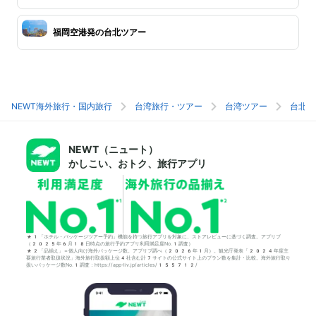
福岡空港発の台北ツアー
NEWT海外旅行・国内旅行
台湾旅行・ツアー
台湾ツアー
台北旅
NEWT（ニュート）
かしこい、おトク、旅行アプリ
*1「ホテル・パッケージツアー予約」機能を持つ旅行アプリを対象に、ストアレビューに基づく調査。アプリブ
（2025年6月18日時点の旅行予約アプリ利用満足度No.1調査）
*2「品揃え」＝個人向け海外パッケージ数。アプリブ調べ（2026年1月）。観光庁発表「2024年度主
要旅行業者取扱状況」海外旅行取扱額上位4社含む計7サイトの公式サイト上のプラン数を集計・比較。海外旅行取り
扱いパッケージ数No.1調査：https://app-liv.jp/articles/155712/