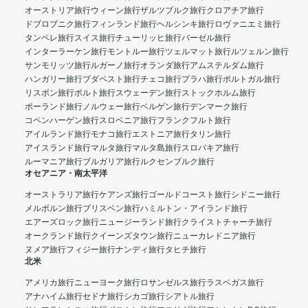
オーストリア旅行
ウィーン旅行
ザルツブルク旅行
クロアチア旅行
ドブロブニク旅行
フィンランド旅行
ヘルシンキ旅行
ロヴァニエミ旅行
タンペレ旅行
スイス旅行
チューリッヒ旅行
バーゼル旅行
インターラーケン旅行
モントルー旅行
ツェルマット旅行
ルツェルン旅行
サンモリッツ旅行
ルガーノ旅行
オランダ旅行
アムステルダム旅行
ハンガリー旅行
ブダペスト旅行
チェコ旅行
プラハ旅行
ポルトガル旅行
リスボン旅行
ポルト旅行
スウェーデン旅行
ストックホルム旅行
ポーランド旅行
ノルウェー旅行
ベルゲン旅行
デンマーク旅行
コペンハーゲン旅行
スロベニア旅行
フランクフルト旅行
アイルランド旅行
モナコ旅行
エストニア旅行
タリン旅行
アイスランド旅行
マルタ旅行
マルタ島旅行
スロバキア旅行
ルーマニア旅行
ブルガリア旅行
ルクセンブルク旅行
オセアニア・南太平洋
オーストラリア旅行
ケアンズ旅行
ゴールドコースト旅行
シドニー旅行
メルボルン旅行
ブリスベン旅行
ハミルトン・アイランド旅行
エアーズロック旅行
ニュージーランド旅行
クライストチャーチ旅行
オークランド旅行
クイーンズタウン旅行
ニューカレドニア旅行
ヌメア旅行
フィジー旅行
ナンディ旅行
タヒチ旅行
北米
アメリカ旅行
ニューヨーク旅行
ロサンゼルス旅行
ラスベガス旅行
アナハイム旅行
セドナ旅行
シカゴ旅行
シアトル旅行