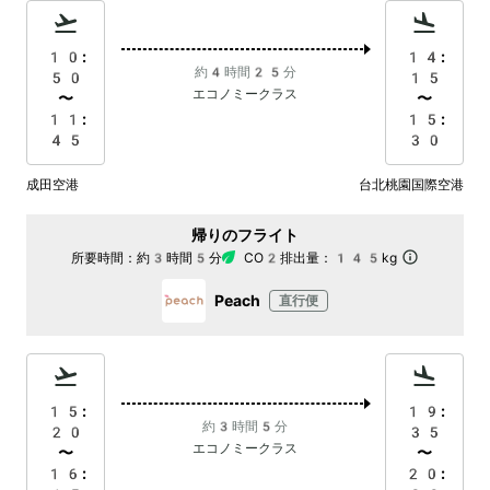
10:
14:
約4時間25分
50
15
エコノミークラス
〜
〜
11:
15:
45
30
成田空港
台北桃園国際空港
帰りのフライト
所要時間：
約3時間5分
CO2排出量：
145kg
Peach
直行便
15:
19:
約3時間5分
20
35
エコノミークラス
〜
〜
16:
20: