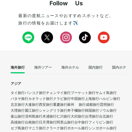
Follow Us
最新の渡航ニュースやおすすめスポットなど、
旅行の情報をお届けします✈️
海外旅行
海外ツアー
海外ホテル
国内旅行
国内ホテル
アジア
タイ旅行
バンコク旅行
チェンマイ旅行
プーケット旅行
サムイ島旅行
パタヤ旅行
カオラック旅行
クラビ旅行
中国旅行
上海旅行
ハルビン旅行
北京旅行
大連旅行
西安旅行
重慶旅行
蘇州 旅行
成都旅行
昆明旅行
大理旅行
麗江旅行
シャングリラ旅行
奔子欄旅行
韓国旅行
ソウル旅行
釜山旅行
済州島旅行
木浦旅行
仁川旅行
大邱旅行
台湾旅行
台北旅行
高雄旅行
台南旅行
日月潭旅行
阿里山旅行
台中旅行
フィリピン旅行
セブ島旅行
マニラ旅行
クラーク旅行
ボホール旅行
シンガポール旅行