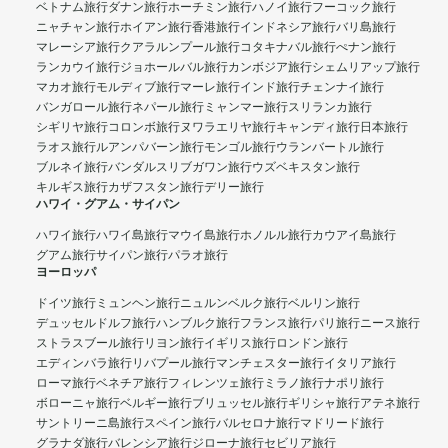
ベトナム旅行
ダナン旅行
ホーチミン旅行
ハノイ旅行
フーコック旅行
ニャチャン旅行
ホイアン旅行
香港旅行
インドネシア旅行
バリ島旅行
マレーシア旅行
クアラルンプール旅行
コタキナバル旅行
ぺナン旅行
ランカウイ旅行
ジョホールバル旅行
カンボジア旅行
シェムリアップ旅行
マカオ旅行
モルディブ旅行
マーレ旅行
インド旅行
チェンナイ旅行
バンガロール旅行
ネパール旅行
ミャンマー旅行
スリランカ旅行
シギリヤ旅行
コロンボ旅行
ヌワラエリヤ旅行
キャンディ旅行
日本旅行
ラオス旅行
ルアンパバーン旅行
モンゴル旅行
ウランバートル旅行
ブルネイ旅行
バンダルスリブガワン旅行
ウズベキスタン旅行
キルギス旅行
カザフスタン旅行
デリー旅行
ハワイ・グアム・サイパン
ハワイ旅行
ハワイ島旅行
マウイ島旅行
ホノルル旅行
カウアイ島旅行
グアム旅行
サイパン旅行
パラオ旅行
ヨーロッパ
ドイツ旅行
ミュンヘン旅行
ニュルンベルク旅行
ベルリン旅行
デュッセルドルフ旅行
ハンブルク旅行
フランス旅行
パリ旅行
ニース旅行
ストラスブール旅行
リヨン旅行
イギリス旅行
ロンドン旅行
エディンバラ旅行
リバプール旅行
マンチェスター旅行
イタリア旅行
ローマ旅行
ベネチア旅行
フィレンツェ旅行
ミラノ旅行
ナポリ旅行
ボローニャ旅行
ベルギー旅行
ブリュッセル旅行
ギリシャ旅行
アテネ旅行
サントリーニ島旅行
スペイン旅行
バルセロナ旅行
マドリード旅行
グラナダ旅行
バレンシア旅行
ジローナ旅行
セビリア旅行