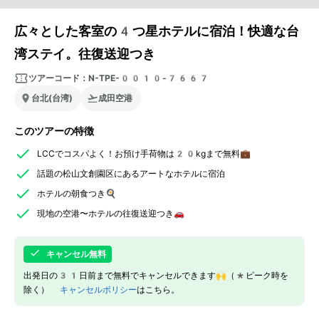
広々とした客室の4つ星ホテルに宿泊！快適な台
湾ステイ。往復送迎つき
ツアーコード：
N-TPE-0010-7667
台北(台湾)
成田空港
このツアーの特徴
LCCでコスパよく！お預け手荷物は20kgまで無料💼
話題の松山文創園区にあるアートなホテルに宿泊
ホテルの朝食つき🍳
現地の空港〜ホテルの往復送迎つき🚗
キャンセル無料
出発日の31日前まで無料でキャンセルできます🙌（*ピーク時を
除く）
キャンセルポリシー
はこちら。