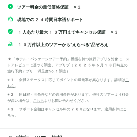
ツアー料金の最低価格保証
※2
現地での24時間日本語サポート
1人あたり最大10万円までキャンセル保証
※3
10万件以上のツアーから“えらべる”品ぞろえ
*「ホテル・パッケージツアー予約」機能を持つ旅行アプリを対象に、ス
トアレビューに基づく調査。アプリブ（2025年6月18日時点の
旅行予約アプリ 満足度No.1調査）
※1 会員ステータスに応じてポイントの還元率が異なります。詳細は
こ
ちら
。
※2 同日程・同条件などの適用条件があります。他社のツアーより料金
が高い場合は、
こちら
よりお問い合わせください。
※3 サポート金額はキャンセル料の70%となります。適用条件は
こ
ちら
。