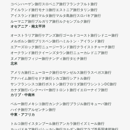
コペンハーゲン旅行
スロベニア旅行
フランクフルト旅行
アイルランド旅行
モナコ旅行
エストニア旅行
タリン旅行
アイスランド旅行
マルタ旅行
マルタ島旅行
スロバキア旅行
ルーマニア旅行
ブルガリア旅行
ルクセンブルク旅行
オセアニア・南太平洋
オーストラリア旅行
ケアンズ旅行
ゴールドコースト旅行
シドニー旅行
メルボルン旅行
ブリスベン旅行
ハミルトン・アイランド旅行
エアーズロック旅行
ニュージーランド旅行
クライストチャーチ旅行
オークランド旅行
クイーンズタウン旅行
ニューカレドニア旅行
ヌメア旅行
フィジー旅行
ナンディ旅行
タヒチ旅行
北米
アメリカ旅行
ニューヨーク旅行
ロサンゼルス旅行
ラスベガス旅行
アナハイム旅行
セドナ旅行
シカゴ旅行
シアトル旅行
サンフランシスコ旅行
ボストン旅行
フロリダ旅行
ワシントンDC旅行
カナダ旅行
バンクーバー旅行
トロント旅行
イエローナイフ旅行
カリブ・中南米
ペルー旅行
メキシコ旅行
カンクン旅行
ブラジル旅行
キューバ旅行
ハイチ旅行
アルゼンチン旅行
中東・アフリカ
トルコ旅行
イスタンブール旅行
アンカラ旅行
イズミール旅行
カッパドキア旅行
パムッカレ旅行
ヨルダン旅行
アラブ首長国連邦旅行