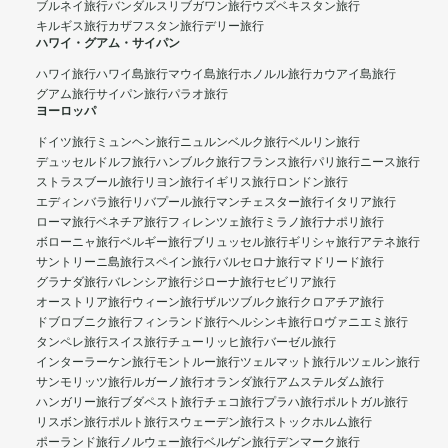
ブルネイ旅行
バンダルスリブガワン旅行
ウズベキスタン旅行
キルギス旅行
カザフスタン旅行
デリー旅行
ハワイ・グアム・サイパン
ハワイ旅行
ハワイ島旅行
マウイ島旅行
ホノルル旅行
カウアイ島旅行
グアム旅行
サイパン旅行
パラオ旅行
ヨーロッパ
ドイツ旅行
ミュンヘン旅行
ニュルンベルク旅行
ベルリン旅行
デュッセルドルフ旅行
ハンブルク旅行
フランス旅行
パリ旅行
ニース旅行
ストラスブール旅行
リヨン旅行
イギリス旅行
ロンドン旅行
エディンバラ旅行
リバプール旅行
マンチェスター旅行
イタリア旅行
ローマ旅行
ベネチア旅行
フィレンツェ旅行
ミラノ旅行
ナポリ旅行
ボローニャ旅行
ベルギー旅行
ブリュッセル旅行
ギリシャ旅行
アテネ旅行
サントリーニ島旅行
スペイン旅行
バルセロナ旅行
マドリード旅行
グラナダ旅行
バレンシア旅行
ジローナ旅行
セビリア旅行
オーストリア旅行
ウィーン旅行
ザルツブルク旅行
クロアチア旅行
ドブロブニク旅行
フィンランド旅行
ヘルシンキ旅行
ロヴァニエミ旅行
タンペレ旅行
スイス旅行
チューリッヒ旅行
バーゼル旅行
インターラーケン旅行
モントルー旅行
ツェルマット旅行
ルツェルン旅行
サンモリッツ旅行
ルガーノ旅行
オランダ旅行
アムステルダム旅行
ハンガリー旅行
ブダペスト旅行
チェコ旅行
プラハ旅行
ポルトガル旅行
リスボン旅行
ポルト旅行
スウェーデン旅行
ストックホルム旅行
ポーランド旅行
ノルウェー旅行
ベルゲン旅行
デンマーク旅行