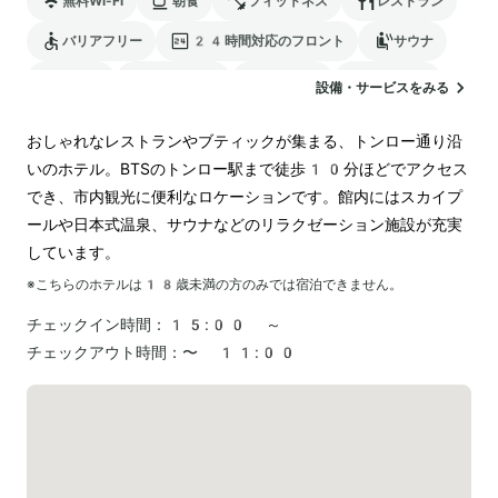
無料Wi-Fi
朝食
フィットネス
レストラン
バリアフリー
24時間対応のフロント
サウナ
駐車場
ランドリー
空港送迎
ペットOK
設備・サービスをみる
おしゃれなレストランやブティックが集まる、トンロー通り沿
いのホテル。BTSのトンロー駅まで徒歩10分ほどでアクセス
でき、市内観光に便利なロケーションです。館内にはスカイプ
ールや日本式温泉、サウナなどのリラクゼーション施設が充実
しています。
※こちらのホテルは
18
歳未満の方のみでは宿泊できません。
チェックイン時間：
15:00 ～
チェックアウト時間：
〜 11:00