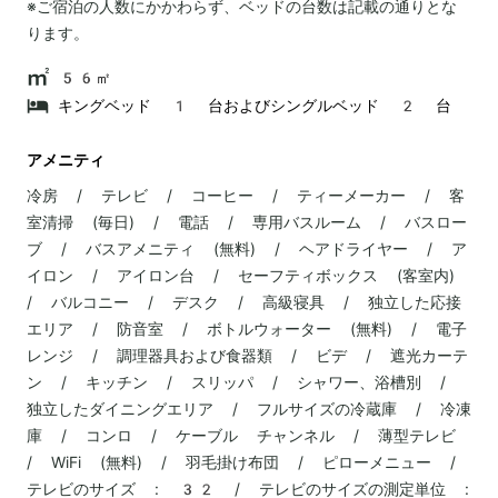
※ご宿泊の人数にかかわらず、ベッドの台数は記載の通りとな
ります。
56㎡
キングベッド 1 台およびシングルベッド 2 台
アメニティ
冷房 / テレビ / コーヒー / ティーメーカー / 客
室清掃 (毎日) / 電話 / 専用バスルーム / バスロー
ブ / バスアメニティ (無料) / ヘアドライヤー / ア
イロン / アイロン台 / セーフティボックス (客室内)
/ バルコニー / デスク / 高級寝具 / 独立した応接
エリア / 防音室 / ボトルウォーター (無料) / 電子
レンジ / 調理器具および食器類 / ビデ / 遮光カーテ
ン / キッチン / スリッパ / シャワー、浴槽別 /
独立したダイニングエリア / フルサイズの冷蔵庫 / 冷凍
庫 / コンロ / ケーブル チャンネル / 薄型テレビ
/ WiFi (無料) / 羽毛掛け布団 / ピローメニュー /
テレビのサイズ : 32 / テレビのサイズの測定単位 :