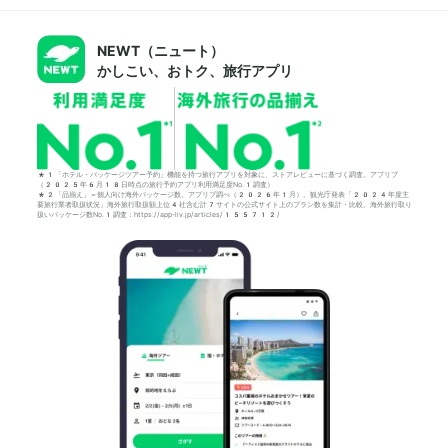
NEWT（ニュート）
かしこい、おトク、旅行アプリ
*1「ホテル・パッケージツアー予約」機能を持つ旅行アプリを対象に、ストアレビューに基づく調査。アプリブ
（2025年6月18日時点の旅行予約アプリ利用満足度No.1調査）
*2「品揃え」＝個人向け海外パッケージ数。アプリブ調べ（2026年1月）。観光庁発表「2024年度主
要旅行業者取扱状況」海外旅行取扱額上位4社含む計7サイトの公式サイト上のプラン数を集計・比較。海外旅行取り
扱いパッケージ数No.1調査：https://app-liv.jp/articles/155712/