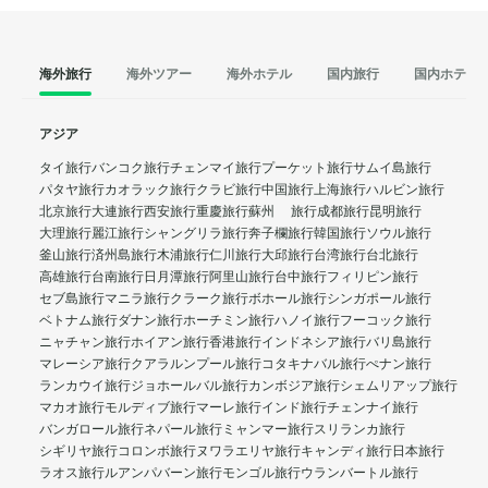
海外旅行
海外ツアー
海外ホテル
国内旅行
国内ホテル
アジア
タイ旅行
バンコク旅行
チェンマイ旅行
プーケット旅行
サムイ島旅行
パタヤ旅行
カオラック旅行
クラビ旅行
中国旅行
上海旅行
ハルビン旅行
北京旅行
大連旅行
西安旅行
重慶旅行
蘇州 旅行
成都旅行
昆明旅行
大理旅行
麗江旅行
シャングリラ旅行
奔子欄旅行
韓国旅行
ソウル旅行
釜山旅行
済州島旅行
木浦旅行
仁川旅行
大邱旅行
台湾旅行
台北旅行
高雄旅行
台南旅行
日月潭旅行
阿里山旅行
台中旅行
フィリピン旅行
セブ島旅行
マニラ旅行
クラーク旅行
ボホール旅行
シンガポール旅行
ベトナム旅行
ダナン旅行
ホーチミン旅行
ハノイ旅行
フーコック旅行
ニャチャン旅行
ホイアン旅行
香港旅行
インドネシア旅行
バリ島旅行
マレーシア旅行
クアラルンプール旅行
コタキナバル旅行
ぺナン旅行
ランカウイ旅行
ジョホールバル旅行
カンボジア旅行
シェムリアップ旅行
マカオ旅行
モルディブ旅行
マーレ旅行
インド旅行
チェンナイ旅行
バンガロール旅行
ネパール旅行
ミャンマー旅行
スリランカ旅行
シギリヤ旅行
コロンボ旅行
ヌワラエリヤ旅行
キャンディ旅行
日本旅行
ラオス旅行
ルアンパバーン旅行
モンゴル旅行
ウランバートル旅行