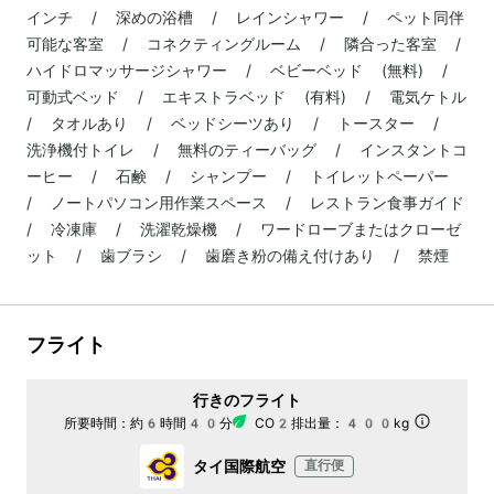
インチ / 深めの浴槽 / レインシャワー / ペット同伴
可能な客室 / コネクティングルーム / 隣合った客室 /
ハイドロマッサージシャワー / ベビーベッド (無料) /
可動式ベッド / エキストラベッド (有料) / 電気ケトル
/ タオルあり / ベッドシーツあり / トースター /
洗浄機付トイレ / 無料のティーバッグ / インスタントコ
ーヒー / 石鹸 / シャンプー / トイレットペーパー
/ ノートパソコン用作業スペース / レストラン食事ガイド
/ 冷凍庫 / 洗濯乾燥機 / ワードローブまたはクローゼ
ット / 歯ブラシ / 歯磨き粉の備え付けあり / 禁煙
フライト
行きのフライト
所要時間：
約6時間40分
CO2排出量：
400kg
タイ国際航空
直行便