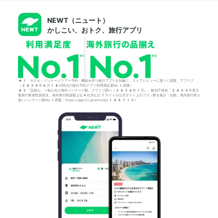
NEWT（ニュート）
かしこい、おトク、旅行アプリ
*1「ホテル・パッケージツアー予約」機能を持つ旅行アプリを対象に、ストアレビューに基づく調査。アプリブ
（2025年6月18日時点の旅行予約アプリ利用満足度No.1調査）
*2「品揃え」＝個人向け海外パッケージ数。アプリブ調べ（2026年1月）。観光庁発表「2024年度主
要旅行業者取扱状況」海外旅行取扱額上位4社含む計7サイトの公式サイト上のプラン数を集計・比較。海外旅行取り
扱いパッケージ数No.1調査：https://app-liv.jp/articles/155712/