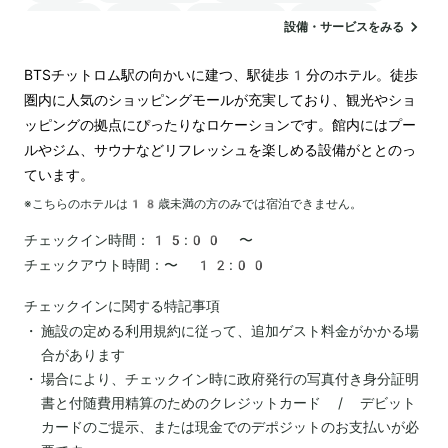
サウナ
駐車場
ランドリー
空港送迎
設備・サービスをみる
BTSチットロム駅の向かいに建つ、駅徒歩1分のホテル。徒歩
圏内に人気のショッピングモールが充実しており、観光やショ
ッピングの拠点にぴったりなロケーションです。館内にはプー
ルやジム、サウナなどリフレッシュを楽しめる設備がととのっ
ています。
※こちらのホテルは
18
歳未満の方のみでは宿泊できません。
チェックイン時間：
15:00 〜
チェックアウト時間：
〜 12:00
チェックインに関する特記事項
施設の定める利用規約に従って、追加ゲスト料金がかかる場
合があります
場合により、チェックイン時に政府発行の写真付き身分証明
書と付随費用精算のためのクレジットカード / デビット
カードのご提示、または現金でのデポジットのお支払いが必