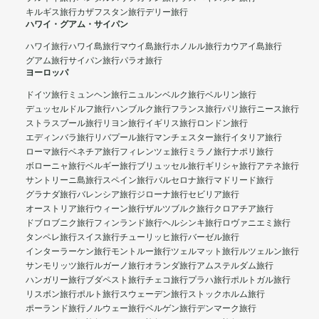
キルギス旅行
カザフスタン旅行
デリー旅行
ハワイ・グアム・サイパン
ハワイ旅行
ハワイ島旅行
マウイ島旅行
ホノルル旅行
カウアイ島旅行
グアム旅行
サイパン旅行
パラオ旅行
ヨーロッパ
ドイツ旅行
ミュンヘン旅行
ニュルンベルク旅行
ベルリン旅行
デュッセルドルフ旅行
ハンブルク旅行
フランス旅行
パリ旅行
ニース旅行
ストラスブール旅行
リヨン旅行
イギリス旅行
ロンドン旅行
エディンバラ旅行
リバプール旅行
マンチェスター旅行
イタリア旅行
ローマ旅行
ベネチア旅行
フィレンツェ旅行
ミラノ旅行
ナポリ旅行
ボローニャ旅行
ベルギー旅行
ブリュッセル旅行
ギリシャ旅行
アテネ旅行
サントリーニ島旅行
スペイン旅行
バルセロナ旅行
マドリード旅行
グラナダ旅行
バレンシア旅行
ジローナ旅行
セビリア旅行
オーストリア旅行
ウィーン旅行
ザルツブルク旅行
クロアチア旅行
ドブロブニク旅行
フィンランド旅行
ヘルシンキ旅行
ロヴァニエミ旅行
タンペレ旅行
スイス旅行
チューリッヒ旅行
バーゼル旅行
インターラーケン旅行
モントルー旅行
ツェルマット旅行
ルツェルン旅行
サンモリッツ旅行
ルガーノ旅行
オランダ旅行
アムステルダム旅行
ハンガリー旅行
ブダペスト旅行
チェコ旅行
プラハ旅行
ポルトガル旅行
リスボン旅行
ポルト旅行
スウェーデン旅行
ストックホルム旅行
ポーランド旅行
ノルウェー旅行
ベルゲン旅行
デンマーク旅行