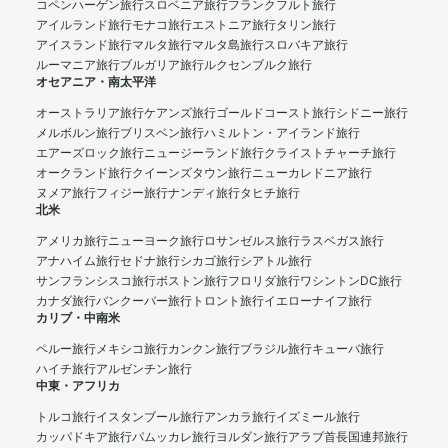
コペンハーゲン旅行
スロベニア旅行
フランクフルト旅行
アイルランド旅行
モナコ旅行
エストニア旅行
タリン旅行
アイスランド旅行
マルタ旅行
マルタ島旅行
スロバキア旅行
ルーマニア旅行
ブルガリア旅行
ルクセンブルク旅行
オセアニア・南太平洋
オーストラリア旅行
ケアンズ旅行
ゴールドコースト旅行
シドニー旅行
メルボルン旅行
ブリスベン旅行
ハミルトン・アイランド旅行
エアーズロック旅行
ニュージーランド旅行
クライストチャーチ旅行
オークランド旅行
クイーンズタウン旅行
ニューカレドニア旅行
ヌメア旅行
フィジー旅行
ナンディ旅行
タヒチ旅行
北米
アメリカ旅行
ニューヨーク旅行
ロサンゼルス旅行
ラスベガス旅行
アナハイム旅行
セドナ旅行
シカゴ旅行
シアトル旅行
サンフランシスコ旅行
ボストン旅行
フロリダ旅行
ワシントンDC旅行
カナダ旅行
バンクーバー旅行
トロント旅行
イエローナイフ旅行
カリブ・中南米
ペルー旅行
メキシコ旅行
カンクン旅行
ブラジル旅行
キューバ旅行
ハイチ旅行
アルゼンチン旅行
中東・アフリカ
トルコ旅行
イスタンブール旅行
アンカラ旅行
イズミール旅行
カッパドキア旅行
パムッカレ旅行
ヨルダン旅行
アラブ首長国連邦旅行