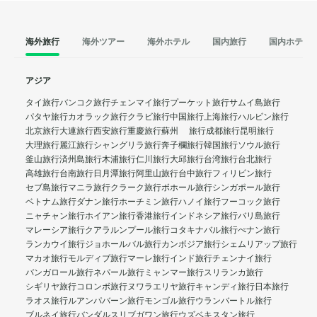
海外旅行
海外ツアー
海外ホテル
国内旅行
国内ホテル
アジア
タイ旅行
バンコク旅行
チェンマイ旅行
プーケット旅行
サムイ島旅行
パタヤ旅行
カオラック旅行
クラビ旅行
中国旅行
上海旅行
ハルビン旅行
北京旅行
大連旅行
西安旅行
重慶旅行
蘇州 旅行
成都旅行
昆明旅行
大理旅行
麗江旅行
シャングリラ旅行
奔子欄旅行
韓国旅行
ソウル旅行
釜山旅行
済州島旅行
木浦旅行
仁川旅行
大邱旅行
台湾旅行
台北旅行
高雄旅行
台南旅行
日月潭旅行
阿里山旅行
台中旅行
フィリピン旅行
セブ島旅行
マニラ旅行
クラーク旅行
ボホール旅行
シンガポール旅行
ベトナム旅行
ダナン旅行
ホーチミン旅行
ハノイ旅行
フーコック旅行
ニャチャン旅行
ホイアン旅行
香港旅行
インドネシア旅行
バリ島旅行
マレーシア旅行
クアラルンプール旅行
コタキナバル旅行
ぺナン旅行
ランカウイ旅行
ジョホールバル旅行
カンボジア旅行
シェムリアップ旅行
マカオ旅行
モルディブ旅行
マーレ旅行
インド旅行
チェンナイ旅行
バンガロール旅行
ネパール旅行
ミャンマー旅行
スリランカ旅行
シギリヤ旅行
コロンボ旅行
ヌワラエリヤ旅行
キャンディ旅行
日本旅行
ラオス旅行
ルアンパバーン旅行
モンゴル旅行
ウランバートル旅行
ブルネイ旅行
バンダルスリブガワン旅行
ウズベキスタン旅行