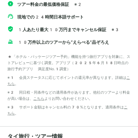
ツアー料金の最低価格保証
※2
現地での24時間日本語サポート
1人あたり最大10万円までキャンセル保証
※3
10万件以上のツアーから“えらべる”品ぞろえ
*「ホテル・パッケージツアー予約」機能を持つ旅行アプリを対象に、ス
トアレビューに基づく調査。アプリブ（2025年6月18日時点の
旅行予約アプリ 満足度No.1調査）
※1 会員ステータスに応じてポイントの還元率が異なります。詳細は
こ
ちら
。
※2 同日程・同条件などの適用条件があります。他社のツアーより料金
が高い場合は、
こちら
よりお問い合わせください。
※3 サポート金額はキャンセル料の70%となります。適用条件は
こ
ちら
。
タイ旅行・ツアー情報