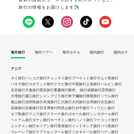
旅行の情報をお届けします✈️
海外旅行
海外ツアー
海外ホテル
国内旅行
国内ホテル
アジア
タイ旅行
バンコク旅行
チェンマイ旅行
プーケット旅行
サムイ島旅行
パタヤ旅行
カオラック旅行
クラビ旅行
中国旅行
上海旅行
ハルビン旅行
北京旅行
大連旅行
西安旅行
重慶旅行
蘇州 旅行
成都旅行
昆明旅行
大理旅行
麗江旅行
シャングリラ旅行
奔子欄旅行
韓国旅行
ソウル旅行
釜山旅行
済州島旅行
木浦旅行
仁川旅行
大邱旅行
台湾旅行
台北旅行
高雄旅行
台南旅行
日月潭旅行
阿里山旅行
台中旅行
フィリピン旅行
セブ島旅行
マニラ旅行
クラーク旅行
ボホール旅行
シンガポール旅行
ベトナム旅行
ダナン旅行
ホーチミン旅行
ハノイ旅行
フーコック旅行
ニャチャン旅行
ホイアン旅行
香港旅行
インドネシア旅行
バリ島旅行
マレーシア旅行
クアラルンプール旅行
コタキナバル旅行
ぺナン旅行