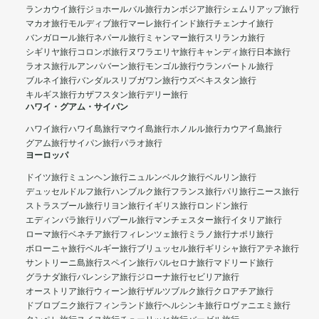
ランカウイ旅行
ジョホールバル旅行
カンボジア旅行
シェムリアップ旅行
マカオ旅行
モルディブ旅行
マーレ旅行
インド旅行
チェンナイ旅行
バンガロール旅行
ネパール旅行
ミャンマー旅行
スリランカ旅行
シギリヤ旅行
コロンボ旅行
ヌワラエリヤ旅行
キャンディ旅行
日本旅行
ラオス旅行
ルアンパバーン旅行
モンゴル旅行
ウランバートル旅行
ブルネイ旅行
バンダルスリブガワン旅行
ウズベキスタン旅行
キルギス旅行
カザフスタン旅行
デリー旅行
ハワイ・グアム・サイパン
ハワイ旅行
ハワイ島旅行
マウイ島旅行
ホノルル旅行
カウアイ島旅行
グアム旅行
サイパン旅行
パラオ旅行
ヨーロッパ
ドイツ旅行
ミュンヘン旅行
ニュルンベルク旅行
ベルリン旅行
デュッセルドルフ旅行
ハンブルク旅行
フランス旅行
パリ旅行
ニース旅行
ストラスブール旅行
リヨン旅行
イギリス旅行
ロンドン旅行
エディンバラ旅行
リバプール旅行
マンチェスター旅行
イタリア旅行
ローマ旅行
ベネチア旅行
フィレンツェ旅行
ミラノ旅行
ナポリ旅行
ボローニャ旅行
ベルギー旅行
ブリュッセル旅行
ギリシャ旅行
アテネ旅行
サントリーニ島旅行
スペイン旅行
バルセロナ旅行
マドリード旅行
グラナダ旅行
バレンシア旅行
ジローナ旅行
セビリア旅行
オーストリア旅行
ウィーン旅行
ザルツブルク旅行
クロアチア旅行
ドブロブニク旅行
フィンランド旅行
ヘルシンキ旅行
ロヴァニエミ旅行