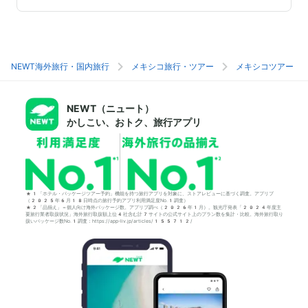
NEWT海外旅行・国内旅行
メキシコ旅行・ツアー
メキシコツアー
NEWT（ニュート）
かしこい、おトク、旅行アプリ
*1「ホテル・パッケージツアー予約」機能を持つ旅行アプリを対象に、ストアレビューに基づく調査。アプリブ
（2025年6月18日時点の旅行予約アプリ利用満足度No.1調査）
*2「品揃え」＝個人向け海外パッケージ数。アプリブ調べ（2026年1月）。観光庁発表「2024年度主
要旅行業者取扱状況」海外旅行取扱額上位4社含む計7サイトの公式サイト上のプラン数を集計・比較。海外旅行取り
扱いパッケージ数No.1調査：https://app-liv.jp/articles/155712/