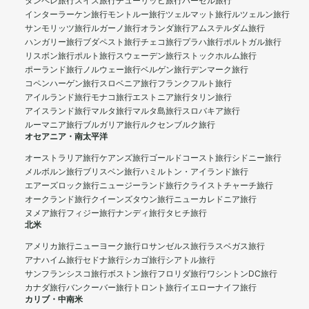
タンペレ旅行
スイス旅行
チューリッヒ旅行
バーゼル旅行
インターラーケン旅行
モントルー旅行
ツェルマット旅行
ルツェルン旅行
サンモリッツ旅行
ルガーノ旅行
オランダ旅行
アムステルダム旅行
ハンガリー旅行
ブダペスト旅行
チェコ旅行
プラハ旅行
ポルトガル旅行
リスボン旅行
ポルト旅行
スウェーデン旅行
ストックホルム旅行
ポーランド旅行
ノルウェー旅行
ベルゲン旅行
デンマーク旅行
コペンハーゲン旅行
スロベニア旅行
フランクフルト旅行
アイルランド旅行
モナコ旅行
エストニア旅行
タリン旅行
アイスランド旅行
マルタ旅行
マルタ島旅行
スロバキア旅行
ルーマニア旅行
ブルガリア旅行
ルクセンブルク旅行
オセアニア・南太平洋
オーストラリア旅行
ケアンズ旅行
ゴールドコースト旅行
シドニー旅行
メルボルン旅行
ブリスベン旅行
ハミルトン・アイランド旅行
エアーズロック旅行
ニュージーランド旅行
クライストチャーチ旅行
オークランド旅行
クイーンズタウン旅行
ニューカレドニア旅行
ヌメア旅行
フィジー旅行
ナンディ旅行
タヒチ旅行
北米
アメリカ旅行
ニューヨーク旅行
ロサンゼルス旅行
ラスベガス旅行
アナハイム旅行
セドナ旅行
シカゴ旅行
シアトル旅行
サンフランシスコ旅行
ボストン旅行
フロリダ旅行
ワシントンDC旅行
カナダ旅行
バンクーバー旅行
トロント旅行
イエローナイフ旅行
カリブ・中南米