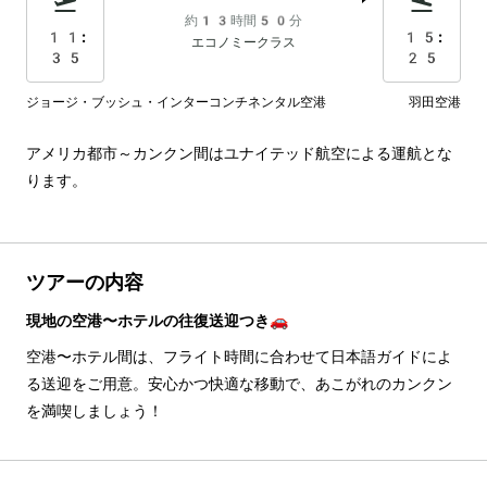
約13時間50分
11:
15:
エコノミークラス
35
25
ジョージ・ブッシュ・インターコンチネンタル空港
羽田空港
アメリカ都市～カンクン間はユナイテッド航空による運航とな
ります。
ツアーの内容
現地の空港〜ホテルの往復送迎つき🚗
空港〜ホテル間は、フライト時間に合わせて日本語ガイドによ
る送迎をご用意。安心かつ快適な移動で、あこがれのカンクン
を満喫しましょう！