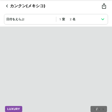
カンクン(メキシコ)
日付をえらぶ
1室 2名
LUXURY
1
/
25