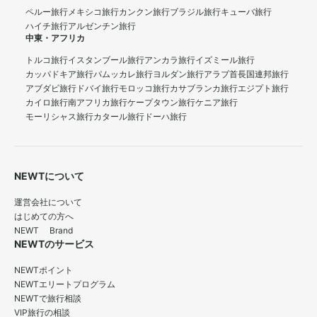
ペルー旅行
メキシコ旅行
カンクン旅行
ブラジル旅行
キューバ旅行
ハイチ旅行
アルゼンチン旅行
中東・アフリカ
トルコ旅行
イスタンブール旅行
アンカラ旅行
イズミール旅行
カッパドキア旅行
パムッカレ旅行
ヨルダン旅行
アラブ首長国連邦旅行
アブダビ旅行
ドバイ旅行
モロッコ旅行
カサブランカ旅行
エジプト旅行
カイロ旅行
南アフリカ旅行
ケープタウン旅行
ケニア旅行
モーリシャス旅行
カタール旅行
ドーハ旅行
NEWTについて
運営会社について
はじめての方へ
NEWT Brand
NEWTのサービス
NEWTポイント
NEWTエリートプログラム
NEWTで旅行相談
VIP旅行の相談