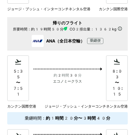
ジョージ・ブッシュ・インターコンチネンタル空港
カンクン国際空港
帰りのフライト
所要時間：
約19時間50分
CO2排出量：
1362kg
ANA（全日本空輸）
乗継便
5:3
8:0
約2時間30分
5
3
エコノミークラス
〜
〜
7:5
10:
1
15
カンクン国際空港
ジョージ・ブッシュ・インターコンチネンタル空港
乗継時間
：
約1時間20分〜3時間40分