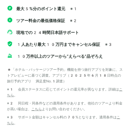
最大5%分のポイント還元
※1
ツアー料金の最低価格保証
※2
現地での24時間日本語サポート
1人あたり最大10万円までキャンセル保証
※3
10万件以上のツアーから“えらべる”品ぞろえ
*「ホテル・パッケージツアー予約」機能を持つ旅行アプリを対象に、ス
トアレビューに基づく調査。アプリブ（2025年6月18日時点の
旅行予約アプリ 満足度No.1調査）
※1 会員ステータスに応じてポイントの還元率が異なります。詳細は
こ
ちら
。
※2 同日程・同条件などの適用条件があります。他社のツアーより料金
が高い場合は、
こちら
よりお問い合わせください。
※3 サポート金額はキャンセル料の70%となります。適用条件は
こ
ちら
。