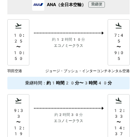
ANA（全日本空輸）
乗継便
10:
7:4
約12時間10分
25
5
エコノミークラス
〜
〜
10:
9:0
50
5
羽田空港
ジョージ・ブッシュ・インターコンチネンタル空港
乗継時間
：
約1時間20分〜3時間40分
9:3
12:
約2時間30分
3
33
エコノミークラス
〜
〜
12:
14:
19
37