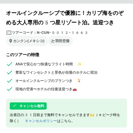
オールインクルーシブで優雅に！カリブ海をのぞ
める大人専用の5つ星リゾート泊。送迎つき
ツアーコード：
N-CUN-0012-1663
カンクン(メキシコ)
羽田空港
このツアーの特徴
ANAで安心かつ快適なフライト時間 ✨
豊富なワインセレクトと景色が自慢のホテルに宿泊
オールインクルーシブのプランつき 🍹
現地の空港〜ホテルの往復送迎つき🚗
キャンセル無料
出発日の31日前まで無料でキャンセルできます🙌（*ピーク時を
除く）
キャンセルポリシー
はこちら。