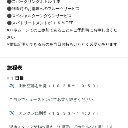
⚫︎スパークリングボトル1本 
⚫︎到着時のお部屋へのフルーツサービス 
⚫︎スペシャルターンダウンサービス 
⚫︎スパトリートメントが15％OFF 
※ハネムーンでのご参加であることをご予約時にお申し出くだ
さい 
※婚姻証明ができるものを当日お持ちいただく必要があります
旅程表
1日目
✈️ 羽田空港を出発（10:25〜10:50）

ご自身でヒューストンにてお乗り継ぎください。

✈️ カンクンに到着（12:33〜14:37）

現地スタッフがお出迎え、送迎車にてホテルへ送迎します。
