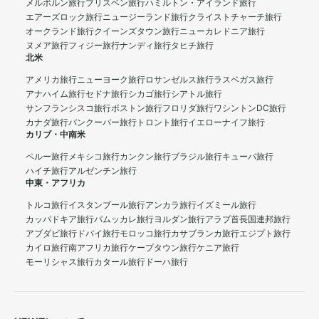
メルボルン旅行
ブリスベン旅行
ハミルトン・アイランド旅行
エアーズロック旅行
ニュージーランド旅行
クライストチャーチ旅行
オークランド旅行
クイーンズタウン旅行
ニューカレドニア旅行
ヌメア旅行
フィジー旅行
ナンディ旅行
タヒチ旅行
北米
アメリカ旅行
ニューヨーク旅行
ロサンゼルス旅行
ラスベガス旅行
アナハイム旅行
セドナ旅行
シカゴ旅行
シアトル旅行
サンフランシスコ旅行
ボストン旅行
フロリダ旅行
ワシントンDC旅行
カナダ旅行
バンクーバー旅行
トロント旅行
イエローナイフ旅行
カリブ・中南米
ペルー旅行
メキシコ旅行
カンクン旅行
ブラジル旅行
キューバ旅行
ハイチ旅行
アルゼンチン旅行
中東・アフリカ
トルコ旅行
イスタンブール旅行
アンカラ旅行
イズミール旅行
カッパドキア旅行
パムッカレ旅行
ヨルダン旅行
アラブ首長国連邦旅行
アブダビ旅行
ドバイ旅行
モロッコ旅行
カサブランカ旅行
エジプト旅行
カイロ旅行
南アフリカ旅行
ケープタウン旅行
ケニア旅行
モーリシャス旅行
カタール旅行
ドーハ旅行