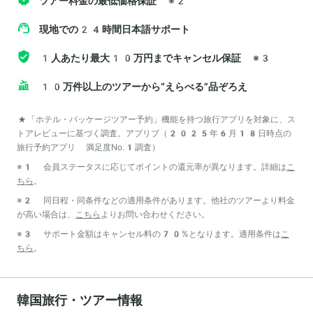
ツアー料金の最低価格保証
※2
現地での24時間日本語サポート
1人あたり最大10万円までキャンセル保証
※3
10万件以上のツアーから“えらべる”品ぞろえ
*「ホテル・パッケージツアー予約」機能を持つ旅行アプリを対象に、ス
トアレビューに基づく調査。アプリブ（2025年6月18日時点の
旅行予約アプリ 満足度No.1調査）
※1 会員ステータスに応じてポイントの還元率が異なります。詳細は
こ
ちら
。
※2 同日程・同条件などの適用条件があります。他社のツアーより料金
が高い場合は、
こちら
よりお問い合わせください。
※3 サポート金額はキャンセル料の70%となります。適用条件は
こ
ちら
。
韓国旅行・ツアー情報