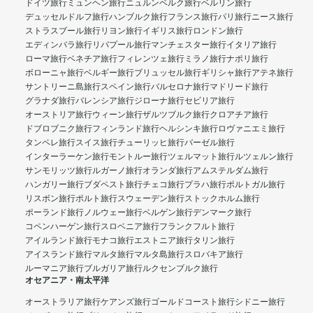
ドイツ旅行
ミュンヘン旅行
ニュルンベルク旅行
ベルリン旅行
デュッセルドルフ旅行
ハンブルク旅行
フランス旅行
パリ旅行
ニース旅行
ストラスブール旅行
リヨン旅行
イギリス旅行
ロンドン旅行
エディンバラ旅行
リバプール旅行
マンチェスター旅行
イタリア旅行
ローマ旅行
ベネチア旅行
フィレンツェ旅行
ミラノ旅行
ナポリ旅行
ボローニャ旅行
ベルギー旅行
ブリュッセル旅行
ギリシャ旅行
アテネ旅行
サントリーニ島旅行
スペイン旅行
バルセロナ旅行
マドリード旅行
グラナダ旅行
バレンシア旅行
ジローナ旅行
セビリア旅行
オーストリア旅行
ウィーン旅行
ザルツブルク旅行
クロアチア旅行
ドブロブニク旅行
フィンランド旅行
ヘルシンキ旅行
ロヴァニエミ旅行
タンペレ旅行
スイス旅行
チューリッヒ旅行
バーゼル旅行
インターラーケン旅行
モントルー旅行
ツェルマット旅行
ルツェルン旅行
サンモリッツ旅行
ルガーノ旅行
オランダ旅行
アムステルダム旅行
ハンガリー旅行
ブダペスト旅行
チェコ旅行
プラハ旅行
ポルトガル旅行
リスボン旅行
ポルト旅行
スウェーデン旅行
ストックホルム旅行
ポーランド旅行
ノルウェー旅行
ベルゲン旅行
デンマーク旅行
コペンハーゲン旅行
スロベニア旅行
フランクフルト旅行
アイルランド旅行
モナコ旅行
エストニア旅行
タリン旅行
アイスランド旅行
マルタ旅行
マルタ島旅行
スロバキア旅行
ルーマニア旅行
ブルガリア旅行
ルクセンブルク旅行
オセアニア・南太平洋
オーストラリア旅行
ケアンズ旅行
ゴールドコースト旅行
シドニー旅行