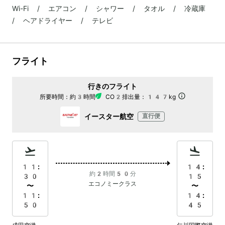
Wi-Fi / エアコン / シャワー / タオル / 冷蔵庫
/ ヘアドライヤー / テレビ
フライト
行きのフライト
所要時間：
約3時間
CO2排出量：
147kg
イースター航空
直行便
11:
14:
約2時間50分
30
15
エコノミークラス
〜
〜
11:
14:
50
45