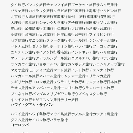
タイ旅行
バンコク旅行
チェンマイ旅行
プーケット旅行
サムイ島旅行
パタヤ旅行
カオラック旅行
クラビ旅行
中国旅行
上海旅行
ハルビン旅行
北京旅行
大連旅行
西安旅行
重慶旅行
蘇州 旅行
成都旅行
昆明旅行
大理旅行
麗江旅行
シャングリラ旅行
奔子欄旅行
韓国旅行
ソウル旅行
釜山旅行
済州島旅行
木浦旅行
仁川旅行
大邱旅行
台湾旅行
台北旅行
高雄旅行
台南旅行
日月潭旅行
阿里山旅行
台中旅行
フィリピン旅行
セブ島旅行
マニラ旅行
クラーク旅行
ボホール旅行
シンガポール旅行
ベトナム旅行
ダナン旅行
ホーチミン旅行
ハノイ旅行
フーコック旅行
ニャチャン旅行
ホイアン旅行
香港旅行
インドネシア旅行
バリ島旅行
マレーシア旅行
クアラルンプール旅行
コタキナバル旅行
ぺナン旅行
ランカウイ旅行
ジョホールバル旅行
カンボジア旅行
シェムリアップ旅行
マカオ旅行
モルディブ旅行
マーレ旅行
インド旅行
チェンナイ旅行
バンガロール旅行
ネパール旅行
ミャンマー旅行
スリランカ旅行
シギリヤ旅行
コロンボ旅行
ヌワラエリヤ旅行
キャンディ旅行
日本旅行
ラオス旅行
ルアンパバーン旅行
モンゴル旅行
ウランバートル旅行
ブルネイ旅行
バンダルスリブガワン旅行
ウズベキスタン旅行
キルギス旅行
カザフスタン旅行
デリー旅行
ハワイ・グアム・サイパン
ハワイ旅行
ハワイ島旅行
マウイ島旅行
ホノルル旅行
カウアイ島旅行
グアム旅行
サイパン旅行
パラオ旅行
ヨーロッパ