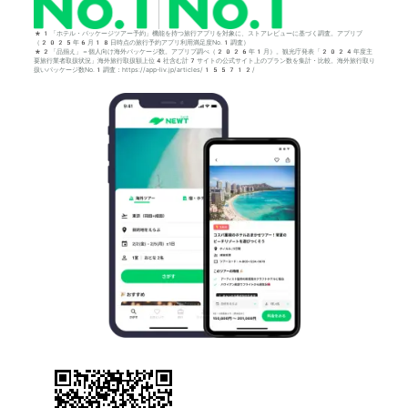
*1「ホテル・パッケージツアー予約」機能を持つ旅行アプリを対象に、ストアレビューに基づく調査。アプリブ
（2025年6月18日時点の旅行予約アプリ利用満足度No.1調査）
*2「品揃え」＝個人向け海外パッケージ数。アプリブ調べ（2026年1月）。観光庁発表「2024年度主
要旅行業者取扱状況」海外旅行取扱額上位4社含む計7サイトの公式サイト上のプラン数を集計・比較。海外旅行取り
扱いパッケージ数No.1調査：https://app-liv.jp/articles/155712/