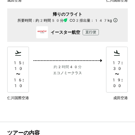
成田空港
仁川国際空港
帰りのフライト
所要時間：
約2時間50分
CO2排出量：
147kg
イースター航空
直行便
15:
17:
約2時間40分
10
30
エコノミークラス
〜
〜
16:
19:
10
00
仁川国際空港
成田空港
ツアーの内容