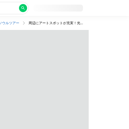
ソウルツアー
周辺にアートスポットが充実！光化門のスタイリッシュなホテルに宿泊。金浦着で便利