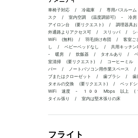
車椅子対応 / 冷蔵庫 / 専用バスルーム
スク / 室内空調 (温度調節可) - 冷
アイロン台 (要リクエスト) / 調理器具およ
外通路よりアクセス可 / スリッパ / シ
WiFi (無料) / 羽毛掛け布団 / 客
し / ベビーベッドなし / 共用キッチン利
- 暖房 / 炊飯器 / タオルあり / ベ
室清掃 (要リクエスト) / コーヒーミル
パー / ノートパソコン用作業スペース /
ブまたはクローゼット / 歯ブラシ / 歯
タオルの交換 (要リクエスト) / ベッドシ
WiFi 速度 - 100 Mbps 以上
タイル張り / 室内は堅木張りの床
フライト