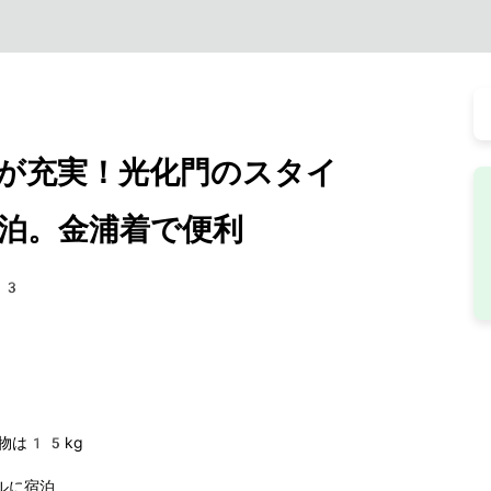
が充実！光化門のスタイ
泊。金浦着で便利
83
物は15kg
ルに宿泊