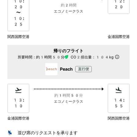
10:
12:
約2時間
20
20
エコノミークラス
〜
10:
25
関西国際空港
金浦国際空港
帰りのフライト
所要時間：
約1時間50分
CO2排出量：
104kg
Peach
直行便
約1時間50分
13:
14:
エコノミークラス
10
55
金浦国際空港
関西国際空港
💺 並び席のリクエストを承ります
