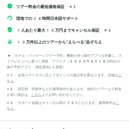
ツアー料金の最低価格保証
※2
現地での24時間日本語サポート
1人あたり最大10万円までキャンセル保証
※3
10万件以上のツアーから“えらべる”品ぞろえ
*「ホテル・パッケージツアー予約」機能を持つ旅行アプリを対象に、ス
トアレビューに基づく調査。アプリブ（2025年6月18日時点の
旅行予約アプリ 満足度No.1調査）
※1 会員ステータスに応じてポイントの還元率が異なります。詳細は
こ
ちら
。
※2 同日程・同条件などの適用条件があります。他社のツアーより料金
が高い場合は、
こちら
よりお問い合わせください。
※3 サポート金額はキャンセル料の70%となります。適用条件は
こ
ちら
。