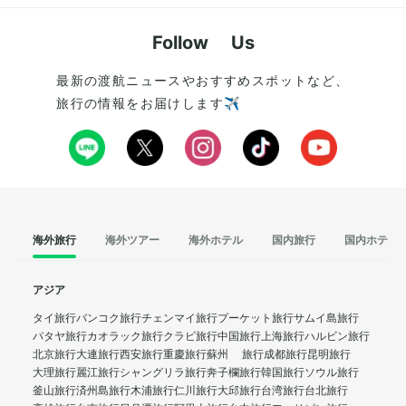
Follow Us
最新の渡航ニュースやおすすめスポットなど、
旅行の情報をお届けします✈️
海外旅行
海外ツアー
海外ホテル
国内旅行
国内ホテル
アジア
タイ旅行
バンコク旅行
チェンマイ旅行
プーケット旅行
サムイ島旅行
パタヤ旅行
カオラック旅行
クラビ旅行
中国旅行
上海旅行
ハルビン旅行
北京旅行
大連旅行
西安旅行
重慶旅行
蘇州 旅行
成都旅行
昆明旅行
大理旅行
麗江旅行
シャングリラ旅行
奔子欄旅行
韓国旅行
ソウル旅行
釜山旅行
済州島旅行
木浦旅行
仁川旅行
大邱旅行
台湾旅行
台北旅行