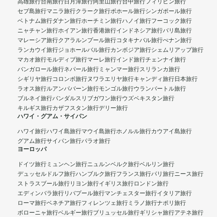
高雄旅行
台南旅行
日月潭旅行
阿里山旅行
台中旅行
フィリピン旅行
セブ島旅行
マニラ旅行
クラーク旅行
ボホール旅行
シンガポール旅行
ベトナム旅行
ダナン旅行
ホーチミン旅行
ハノイ旅行
フーコック旅行
ニャチャン旅行
ホイアン旅行
香港旅行
インドネシア旅行
バリ島旅行
マレーシア旅行
クアラルンプール旅行
コタキナバル旅行
ぺナン旅行
ランカウイ旅行
ジョホールバル旅行
カンボジア旅行
シェムリアップ旅行
マカオ旅行
モルディブ旅行
マーレ旅行
インド旅行
チェンナイ旅行
バンガロール旅行
ネパール旅行
ミャンマー旅行
スリランカ旅行
シギリヤ旅行
コロンボ旅行
ヌワラエリヤ旅行
キャンディ旅行
日本旅行
ラオス旅行
ルアンパバーン旅行
モンゴル旅行
ウランバートル旅行
ブルネイ旅行
バンダルスリブガワン旅行
ウズベキスタン旅行
キルギス旅行
カザフスタン旅行
デリー旅行
ハワイ・グアム・サイパン
ハワイ旅行
ハワイ島旅行
マウイ島旅行
ホノルル旅行
カウアイ島旅行
グアム旅行
サイパン旅行
パラオ旅行
ヨーロッパ
ドイツ旅行
ミュンヘン旅行
ニュルンベルク旅行
ベルリン旅行
デュッセルドルフ旅行
ハンブルク旅行
フランス旅行
パリ旅行
ニース旅行
ストラスブール旅行
リヨン旅行
イギリス旅行
ロンドン旅行
エディンバラ旅行
リバプール旅行
マンチェスター旅行
イタリア旅行
ローマ旅行
ベネチア旅行
フィレンツェ旅行
ミラノ旅行
ナポリ旅行
ボローニャ旅行
ベルギー旅行
ブリュッセル旅行
ギリシャ旅行
アテネ旅行