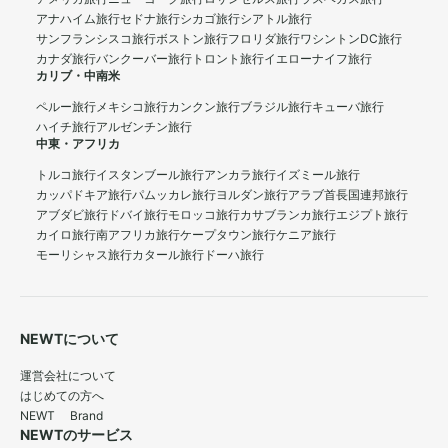
アナハイム旅行
セドナ旅行
シカゴ旅行
シアトル旅行
サンフランシスコ旅行
ボストン旅行
フロリダ旅行
ワシントンDC旅行
カナダ旅行
バンクーバー旅行
トロント旅行
イエローナイフ旅行
カリブ・中南米
ペルー旅行
メキシコ旅行
カンクン旅行
ブラジル旅行
キューバ旅行
ハイチ旅行
アルゼンチン旅行
中東・アフリカ
トルコ旅行
イスタンブール旅行
アンカラ旅行
イズミール旅行
カッパドキア旅行
パムッカレ旅行
ヨルダン旅行
アラブ首長国連邦旅行
アブダビ旅行
ドバイ旅行
モロッコ旅行
カサブランカ旅行
エジプト旅行
カイロ旅行
南アフリカ旅行
ケープタウン旅行
ケニア旅行
モーリシャス旅行
カタール旅行
ドーハ旅行
NEWTについて
運営会社について
はじめての方へ
NEWT Brand
NEWTのサービス