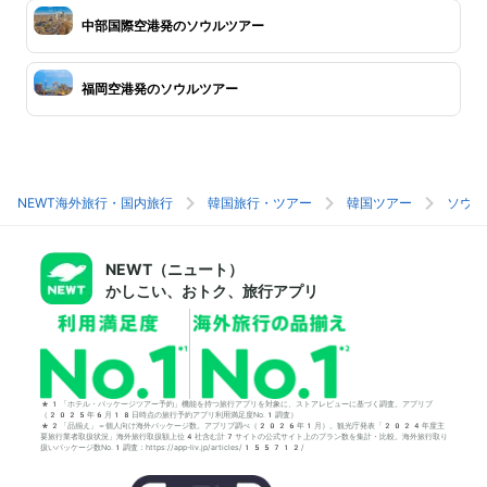
中部国際空港発のソウルツアー
福岡空港発のソウルツアー
NEWT海外旅行・国内旅行
韓国旅行・ツアー
韓国ツアー
ソウル
NEWT（ニュート）
かしこい、おトク、旅行アプリ
*1「ホテル・パッケージツアー予約」機能を持つ旅行アプリを対象に、ストアレビューに基づく調査。アプリブ
（2025年6月18日時点の旅行予約アプリ利用満足度No.1調査）
*2「品揃え」＝個人向け海外パッケージ数。アプリブ調べ（2026年1月）。観光庁発表「2024年度主
要旅行業者取扱状況」海外旅行取扱額上位4社含む計7サイトの公式サイト上のプラン数を集計・比較。海外旅行取り
扱いパッケージ数No.1調査：https://app-liv.jp/articles/155712/