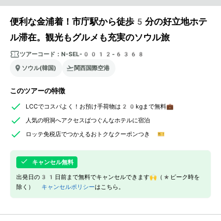
便利な金浦着！市庁駅から徒歩5分の好立地ホテ
ル滞在。観光もグルメも充実のソウル旅
ツアーコード：
N-SEL-0012-6368
ソウル(韓国)
関西国際空港
このツアーの特徴
LCCでコスパよく！お預け手荷物は20kgまで無料💼
人気の明洞へアクセスばつぐんなホテルに宿泊
ロッテ免税店でつかえるおトクなクーポンつき 🎫
キャンセル無料
出発日の31日前まで無料でキャンセルできます🙌（*ピーク時を
除く）
キャンセルポリシー
はこちら。