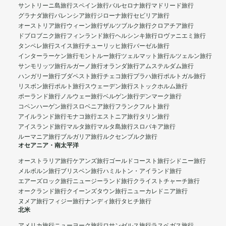
サントリーニ島旅行
スペイン旅行
バルセロナ旅行
マドリード旅行
グラナダ旅行
バレンシア旅行
ジローナ旅行
セビリア旅行
オーストリア旅行
ウィーン旅行
ザルツブルク旅行
クロアチア旅行
ドブロブニク旅行
フィンランド旅行
ヘルシンキ旅行
ロヴァニエミ旅行
タンペレ旅行
スイス旅行
チューリッヒ旅行
バーゼル旅行
インターラーケン旅行
モントルー旅行
ツェルマット旅行
ルツェルン旅行
サンモリッツ旅行
ルガーノ旅行
オランダ旅行
アムステルダム旅行
ハンガリー旅行
ブダペスト旅行
チェコ旅行
プラハ旅行
ポルトガル旅行
リスボン旅行
ポルト旅行
スウェーデン旅行
ストックホルム旅行
ポーランド旅行
ノルウェー旅行
ベルゲン旅行
デンマーク旅行
コペンハーゲン旅行
スロベニア旅行
フランクフルト旅行
アイルランド旅行
モナコ旅行
エストニア旅行
タリン旅行
アイスランド旅行
マルタ旅行
マルタ島旅行
スロバキア旅行
ルーマニア旅行
ブルガリア旅行
ルクセンブルク旅行
オセアニア・南太平洋
オーストラリア旅行
ケアンズ旅行
ゴールドコースト旅行
シドニー旅行
メルボルン旅行
ブリスベン旅行
ハミルトン・アイランド旅行
エアーズロック旅行
ニュージーランド旅行
クライストチャーチ旅行
オークランド旅行
クイーンズタウン旅行
ニューカレドニア旅行
ヌメア旅行
フィジー旅行
ナンディ旅行
タヒチ旅行
北米
アメリカ旅行
ニューヨーク旅行
ロサンゼルス旅行
ラスベガス旅行