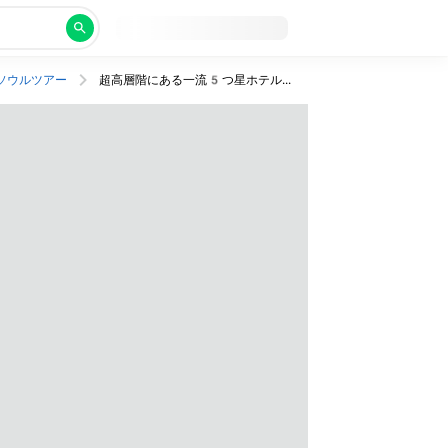
ソウルツアー
超高層階にある一流5つ星ホテルに宿泊！プールやラウンジつきでぜいたくステイを満喫