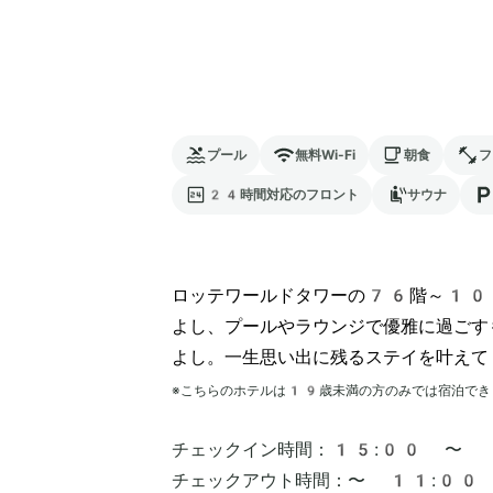
プール
無料Wi-Fi
朝食
フ
24時間対応のフロント
サウナ
ロッテワールドタワーの76階～10
よし、プールやラウンジで優雅に過ごす
よし。一生思い出に残るステイを叶えて
※こちらのホテルは
19
歳未満の方のみでは宿泊でき
チェックイン時間：
15:00 〜
チェックアウト時間：
〜 11:00