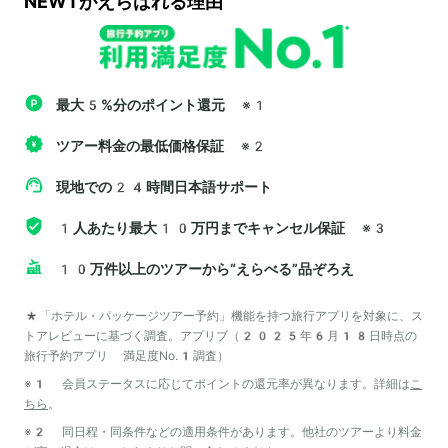
NEWTがえらばれる理由
最大5%分のポイント還元
※1
ツアー料金の最低価格保証
※2
現地での24時間日本語サポート
1人あたり最大10万円までキャンセル保証
※3
10万件以上のツアーから“えらべる”品ぞろえ
*「ホテル・パッケージツアー予約」機能を持つ旅行アプリを対象に、ス
トアレビューに基づく調査。アプリブ（2025年6月18日時点の
旅行予約アプリ 満足度No.1調査）
※1 会員ステータスに応じてポイントの還元率が異なります。詳細は
こ
ちら
。
※2 同日程・同条件などの適用条件があります。他社のツアーより料金