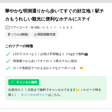
華やかな明洞通りから歩いてすぐの好立地！駅チ
カもうれしい観光に便利なホテルにステイ
ツアーコード：
N-SEL-0011-1665
ソウル(韓国)
関西国際空港
このツアーの特徴
LCCでコスパよく！お預け手荷物は20kgまで無料💼
明洞通りから歩いてすぐの3つ星ホテルに宿泊
ロッテ免税店でつかえるおトクなクーポンつき 🎫
キャンセル無料
出発日の31日前まで無料でキャンセルできます🙌（*ピーク時を
除く）
キャンセルポリシー
はこちら。