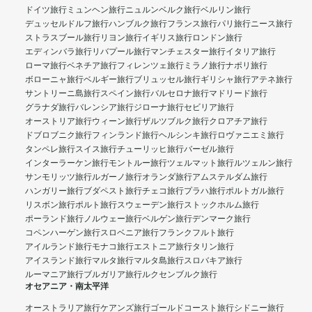
ドイツ旅行
ミュンヘン旅行
ニュルンベルク旅行
ベルリン旅行
デュッセルドルフ旅行
ハンブルク旅行
フランス旅行
パリ旅行
ニース旅行
ストラスブール旅行
リヨン旅行
イギリス旅行
ロンドン旅行
エディンバラ旅行
リバプール旅行
マンチェスター旅行
イタリア旅行
ローマ旅行
ベネチア旅行
フィレンツェ旅行
ミラノ旅行
ナポリ旅行
ボローニャ旅行
ベルギー旅行
ブリュッセル旅行
ギリシャ旅行
アテネ旅行
サントリーニ島旅行
スペイン旅行
バルセロナ旅行
マドリード旅行
グラナダ旅行
バレンシア旅行
ジローナ旅行
セビリア旅行
オーストリア旅行
ウィーン旅行
ザルツブルク旅行
クロアチア旅行
ドブロブニク旅行
フィンランド旅行
ヘルシンキ旅行
ロヴァニエミ旅行
タンペレ旅行
スイス旅行
チューリッヒ旅行
バーゼル旅行
インターラーケン旅行
モントルー旅行
ツェルマット旅行
ルツェルン旅行
サンモリッツ旅行
ルガーノ旅行
オランダ旅行
アムステルダム旅行
ハンガリー旅行
ブダペスト旅行
チェコ旅行
プラハ旅行
ポルトガル旅行
リスボン旅行
ポルト旅行
スウェーデン旅行
ストックホルム旅行
ポーランド旅行
ノルウェー旅行
ベルゲン旅行
デンマーク旅行
コペンハーゲン旅行
スロベニア旅行
フランクフルト旅行
アイルランド旅行
モナコ旅行
エストニア旅行
タリン旅行
アイスランド旅行
マルタ旅行
マルタ島旅行
スロバキア旅行
ルーマニア旅行
ブルガリア旅行
ルクセンブルク旅行
オセアニア・南太平洋
オーストラリア旅行
ケアンズ旅行
ゴールドコースト旅行
シドニー旅行