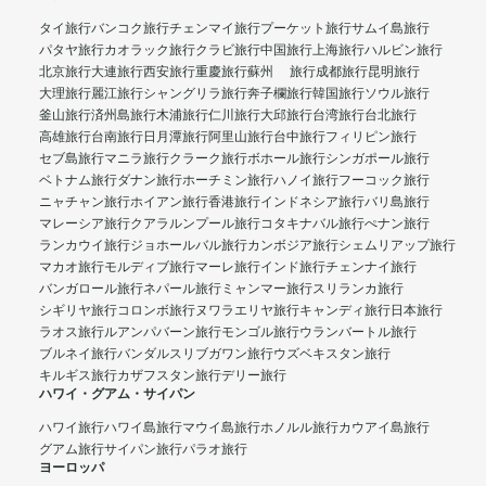
タイ旅行
バンコク旅行
チェンマイ旅行
プーケット旅行
サムイ島旅行
パタヤ旅行
カオラック旅行
クラビ旅行
中国旅行
上海旅行
ハルビン旅行
北京旅行
大連旅行
西安旅行
重慶旅行
蘇州 旅行
成都旅行
昆明旅行
大理旅行
麗江旅行
シャングリラ旅行
奔子欄旅行
韓国旅行
ソウル旅行
釜山旅行
済州島旅行
木浦旅行
仁川旅行
大邱旅行
台湾旅行
台北旅行
高雄旅行
台南旅行
日月潭旅行
阿里山旅行
台中旅行
フィリピン旅行
セブ島旅行
マニラ旅行
クラーク旅行
ボホール旅行
シンガポール旅行
ベトナム旅行
ダナン旅行
ホーチミン旅行
ハノイ旅行
フーコック旅行
ニャチャン旅行
ホイアン旅行
香港旅行
インドネシア旅行
バリ島旅行
マレーシア旅行
クアラルンプール旅行
コタキナバル旅行
ぺナン旅行
ランカウイ旅行
ジョホールバル旅行
カンボジア旅行
シェムリアップ旅行
マカオ旅行
モルディブ旅行
マーレ旅行
インド旅行
チェンナイ旅行
バンガロール旅行
ネパール旅行
ミャンマー旅行
スリランカ旅行
シギリヤ旅行
コロンボ旅行
ヌワラエリヤ旅行
キャンディ旅行
日本旅行
ラオス旅行
ルアンパバーン旅行
モンゴル旅行
ウランバートル旅行
ブルネイ旅行
バンダルスリブガワン旅行
ウズベキスタン旅行
キルギス旅行
カザフスタン旅行
デリー旅行
ハワイ・グアム・サイパン
ハワイ旅行
ハワイ島旅行
マウイ島旅行
ホノルル旅行
カウアイ島旅行
グアム旅行
サイパン旅行
パラオ旅行
ヨーロッパ