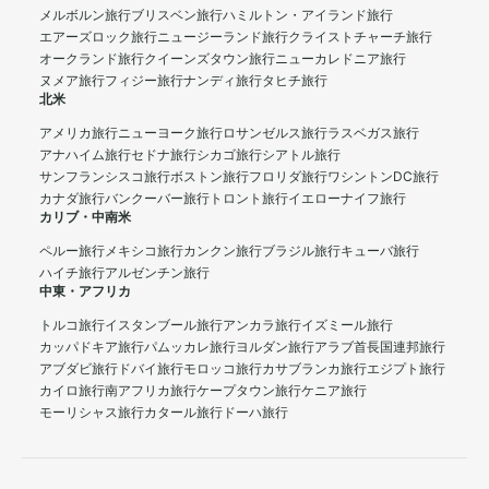
メルボルン旅行
ブリスベン旅行
ハミルトン・アイランド旅行
エアーズロック旅行
ニュージーランド旅行
クライストチャーチ旅行
オークランド旅行
クイーンズタウン旅行
ニューカレドニア旅行
ヌメア旅行
フィジー旅行
ナンディ旅行
タヒチ旅行
北米
アメリカ旅行
ニューヨーク旅行
ロサンゼルス旅行
ラスベガス旅行
アナハイム旅行
セドナ旅行
シカゴ旅行
シアトル旅行
サンフランシスコ旅行
ボストン旅行
フロリダ旅行
ワシントンDC旅行
カナダ旅行
バンクーバー旅行
トロント旅行
イエローナイフ旅行
カリブ・中南米
ペルー旅行
メキシコ旅行
カンクン旅行
ブラジル旅行
キューバ旅行
ハイチ旅行
アルゼンチン旅行
中東・アフリカ
トルコ旅行
イスタンブール旅行
アンカラ旅行
イズミール旅行
カッパドキア旅行
パムッカレ旅行
ヨルダン旅行
アラブ首長国連邦旅行
アブダビ旅行
ドバイ旅行
モロッコ旅行
カサブランカ旅行
エジプト旅行
カイロ旅行
南アフリカ旅行
ケープタウン旅行
ケニア旅行
モーリシャス旅行
カタール旅行
ドーハ旅行