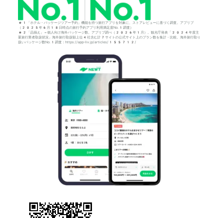
*1「ホテル・パッケージツアー予約」機能を持つ旅行アプリを対象に、ストアレビューに基づく調査。アプリブ
（2025年6月18日時点の旅行予約アプリ利用満足度No.1調査）
*2「品揃え」＝個人向け海外パッケージ数。アプリブ調べ（2026年1月）。観光庁発表「2024年度主
要旅行業者取扱状況」海外旅行取扱額上位4社含む計7サイトの公式サイト上のプラン数を集計・比較。海外旅行取り
扱いパッケージ数No.1調査：https://app-liv.jp/articles/155712/