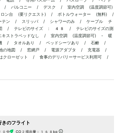
 / バルコニー / デスク / 室内空調 (温度調節可)
ロン台 (要リクエスト) / ボトルウォーター (無料) /
カーテン / スリッパ / シャワーのみ / ケーブル チ
け布団 / テレビのサイズ : 48 / テレビのサイズの測
エキストラベッドなし / 室内空調 (温度調節可) - 暖
機 / タオルあり / ベッドシーツあり / 石鹸 /
地の地図 / 窓網戸 / 電源アダプタ / 充電器 /
はクローゼット / 食事のデリバリーサービス利用可 /
行きのフライト
20分
CO2排出量：
168kg