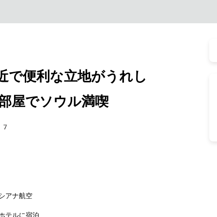
近で便利な立地がうれし
部屋でソウル満喫
87
シアナ航空
ホテルに宿泊