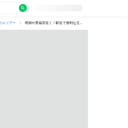
ウルツアー
明洞や景福宮近く！駅近で便利な立地がうれしい。バルコニーつきの部屋でソウル満喫