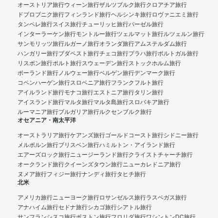
オーストリア旅行
ウィーン旅行
ザルツブルク旅行
クロアチア旅行
ドブロブニク旅行
フィンランド旅行
ヘルシンキ旅行
ロヴァニエミ旅行
タンペレ旅行
スイス旅行
チューリッヒ旅行
バーゼル旅行
インターラーケン旅行
モントルー旅行
ツェルマット旅行
ルツェルン旅行
サンモリッツ旅行
ルガーノ旅行
オランダ旅行
アムステルダム旅行
ハンガリー旅行
ブダペスト旅行
チェコ旅行
プラハ旅行
ポルトガル旅行
リスボン旅行
ポルト旅行
スウェーデン旅行
ストックホルム旅行
ポーランド旅行
ノルウェー旅行
ベルゲン旅行
デンマーク旅行
コペンハーゲン旅行
スロベニア旅行
フランクフルト旅行
アイルランド旅行
モナコ旅行
エストニア旅行
タリン旅行
アイスランド旅行
マルタ旅行
マルタ島旅行
スロバキア旅行
ルーマニア旅行
ブルガリア旅行
ルクセンブルク旅行
オセアニア・南太平洋
オーストラリア旅行
ケアンズ旅行
ゴールドコースト旅行
シドニー旅行
メルボルン旅行
ブリスベン旅行
ハミルトン・アイランド旅行
エアーズロック旅行
ニュージーランド旅行
クライストチャーチ旅行
オークランド旅行
クイーンズタウン旅行
ニューカレドニア旅行
ヌメア旅行
フィジー旅行
ナンディ旅行
タヒチ旅行
北米
アメリカ旅行
ニューヨーク旅行
ロサンゼルス旅行
ラスベガス旅行
アナハイム旅行
セドナ旅行
シカゴ旅行
シアトル旅行
サンフランシスコ旅行
ボストン旅行
フロリダ旅行
ワシントンDC旅行