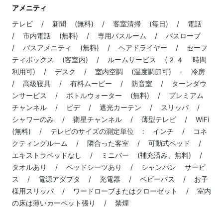
アメニティ
テレビ / 新聞 (無料) / 客室清掃 (毎日) / 電話
/ 市内電話 (無料) / 専用バスルーム / バスローブ
/ バスアメニティ (無料) / ヘアドライヤー / セーフ
ティボックス (客室内) / ルームサービス (24 時間
利用可) / デスク / 室内空調 (温度調節可) - 冷房
/ 高級寝具 / 有料ムービー / 防音室 / ターンダウ
ンサービス / ボトルウォーター (無料) / プレミアム
チャンネル / ビデ / 遮光カーテン / スリッパ /
シャワーのみ / 衛星チャンネル / 薄型テレビ / WiFi
(無料) / テレビのサイズの測定単位 : インチ / コネ
クティングルーム / 隣合った客室 / 可動式ベッド /
エキストラベッドなし / ミニバー (補充済み、無料) /
タオルあり / ベッドシーツあり / シャンパン サービ
ス / 電源アダプタ / 充電器 / ベビーバス / お子
様用スリッパ / ワードローブまたはクローゼット / 室内
の床は薄いカーペット張り / 禁煙