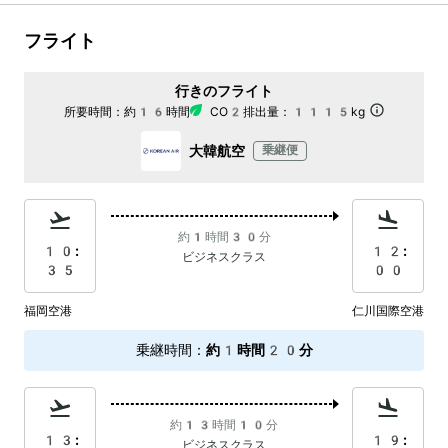
フライト
行きのフライト
所要時間：
約16時間
CO2排出量：
1115kg
大韓航空
乗継便
約1時間30分
10:
12:
ビジネスクラス
35
00
福岡空港
仁川国際空港
乗継時間
：
約1時間20分
約13時間10分
13:
19:
ビジネスクラス