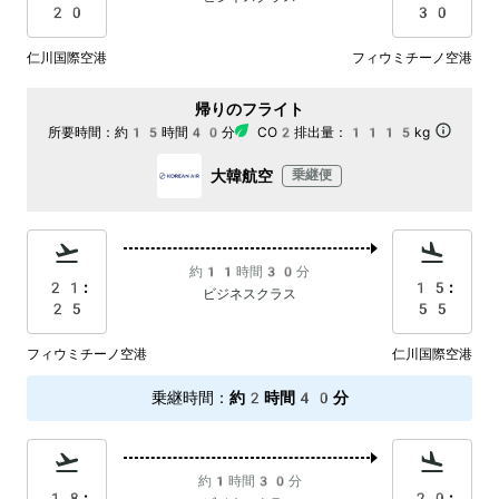
20
30
仁川国際空港
フィウミチーノ空港
帰りのフライト
所要時間：
約15時間40分
CO2排出量：
1115kg
大韓航空
乗継便
約11時間30分
21:
15:
ビジネスクラス
25
55
フィウミチーノ空港
仁川国際空港
乗継時間
：
約2時間40分
約1時間30分
18:
20: