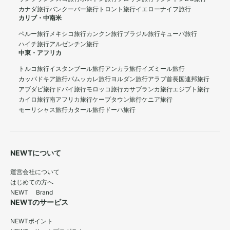
カナダ旅行
バンクーバー旅行
トロント旅行
イエローナイフ旅行
カリブ・中南米
ペルー旅行
メキシコ旅行
カンクン旅行
ブラジル旅行
キューバ旅行
ハイチ旅行
アルゼンチン旅行
中東・アフリカ
トルコ旅行
イスタンブール旅行
アンカラ旅行
イズミール旅行
カッパドキア旅行
パムッカレ旅行
ヨルダン旅行
アラブ首長国連邦旅行
アブダビ旅行
ドバイ旅行
モロッコ旅行
カサブランカ旅行
エジプト旅行
カイロ旅行
南アフリカ旅行
ケープタウン旅行
ケニア旅行
モーリシャス旅行
カタール旅行
ドーハ旅行
NEWTについて
運営会社について
はじめての方へ
NEWT Brand
NEWTのサービス
NEWTポイント