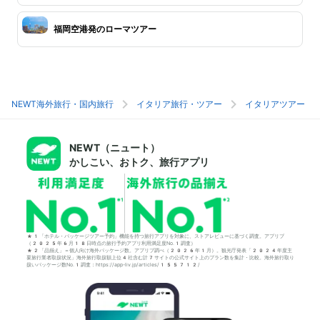
福岡空港発のローマツアー
NEWT海外旅行・国内旅行
イタリア旅行・ツアー
イタリアツアー
NEWT（ニュート）
かしこい、おトク、旅行アプリ
*1「ホテル・パッケージツアー予約」機能を持つ旅行アプリを対象に、ストアレビューに基づく調査。アプリブ
（2025年6月18日時点の旅行予約アプリ利用満足度No.1調査）
*2「品揃え」＝個人向け海外パッケージ数。アプリブ調べ（2026年1月）。観光庁発表「2024年度主
要旅行業者取扱状況」海外旅行取扱額上位4社含む計7サイトの公式サイト上のプラン数を集計・比較。海外旅行取り
扱いパッケージ数No.1調査：https://app-liv.jp/articles/155712/