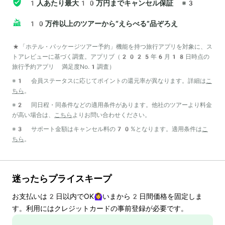
1人あたり最大10万円までキャンセル保証
※3
10万件以上のツアーから“えらべる”品ぞろえ
*「ホテル・パッケージツアー予約」機能を持つ旅行アプリを対象に、ス
トアレビューに基づく調査。アプリブ（2025年6月18日時点の
旅行予約アプリ 満足度No.1調査）
※1 会員ステータスに応じてポイントの還元率が異なります。詳細は
こ
ちら
。
※2 同日程・同条件などの適用条件があります。他社のツアーより料金
が高い場合は、
こちら
よりお問い合わせください。
※3 サポート金額はキャンセル料の70%となります。適用条件は
こ
ちら
。
迷ったらプライスキープ
お支払いは
2
日以内でOK🙆‍♀️いまから
2
日間価格を固定しま
す。利用にはクレジットカードの事前登録が必要です。