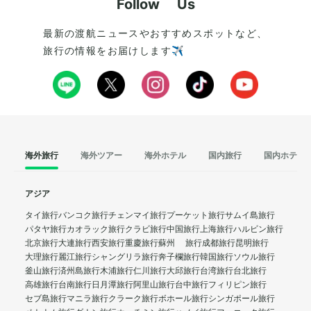
Follow Us
最新の渡航ニュースやおすすめスポットなど、
旅行の情報をお届けします✈️
海外旅行
海外ツアー
海外ホテル
国内旅行
国内ホテル
アジア
タイ旅行
バンコク旅行
チェンマイ旅行
プーケット旅行
サムイ島旅行
パタヤ旅行
カオラック旅行
クラビ旅行
中国旅行
上海旅行
ハルビン旅行
北京旅行
大連旅行
西安旅行
重慶旅行
蘇州 旅行
成都旅行
昆明旅行
大理旅行
麗江旅行
シャングリラ旅行
奔子欄旅行
韓国旅行
ソウル旅行
釜山旅行
済州島旅行
木浦旅行
仁川旅行
大邱旅行
台湾旅行
台北旅行
高雄旅行
台南旅行
日月潭旅行
阿里山旅行
台中旅行
フィリピン旅行
セブ島旅行
マニラ旅行
クラーク旅行
ボホール旅行
シンガポール旅行