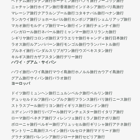
ベトナム旅行
ダナン旅行
ホーチミン旅行
ハノイ旅行
フーコック旅行
ニャチャン旅行
ホイアン旅行
香港旅行
インドネシア旅行
バリ島旅行
マレーシア旅行
クアラルンプール旅行
コタキナバル旅行
ぺナン旅行
ランカウイ旅行
ジョホールバル旅行
カンボジア旅行
シェムリアップ旅行
マカオ旅行
モルディブ旅行
マーレ旅行
インド旅行
チェンナイ旅行
バンガロール旅行
ネパール旅行
ミャンマー旅行
スリランカ旅行
シギリヤ旅行
コロンボ旅行
ヌワラエリヤ旅行
キャンディ旅行
日本旅行
ラオス旅行
ルアンパバーン旅行
モンゴル旅行
ウランバートル旅行
ブルネイ旅行
バンダルスリブガワン旅行
ウズベキスタン旅行
キルギス旅行
カザフスタン旅行
デリー旅行
ハワイ・グアム・サイパン
ハワイ旅行
ハワイ島旅行
マウイ島旅行
ホノルル旅行
カウアイ島旅行
グアム旅行
サイパン旅行
パラオ旅行
ヨーロッパ
ドイツ旅行
ミュンヘン旅行
ニュルンベルク旅行
ベルリン旅行
デュッセルドルフ旅行
ハンブルク旅行
フランス旅行
パリ旅行
ニース旅行
ストラスブール旅行
リヨン旅行
イギリス旅行
ロンドン旅行
エディンバラ旅行
リバプール旅行
マンチェスター旅行
イタリア旅行
ローマ旅行
ベネチア旅行
フィレンツェ旅行
ミラノ旅行
ナポリ旅行
ボローニャ旅行
ベルギー旅行
ブリュッセル旅行
ギリシャ旅行
アテネ旅行
サントリーニ島旅行
スペイン旅行
バルセロナ旅行
マドリード旅行
グラナダ旅行
バレンシア旅行
ジローナ旅行
セビリア旅行