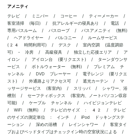
アメニティ
テレビ / ミニバー / コーヒー / ティーメーカー /
客室清掃 (毎日) / 抗アレルギーの寝具あり / 電話 /
専用バスルーム / バスローブ / バスアメニティ (無料)
/ ヘアドライヤー / バルコニー / ルームサービス
(24 時間利用可) / デスク / 室内空調 (温度調節
可) - 冷房 / 高級寝具 / 独立した応接エリア / ア
イロン / アイロン台 (要リクエスト) / ターンダウンサ
ービス / ボトルウォーター (無料) / プレミアム チ
ャンネル / DVD プレーヤー / 電子レンジ (要リクエ
スト) / 外通路よりアクセス可 / 遮光カーテン / マ
ッサージサービス (客室内) / スリッパ / シャワー、浴
槽別 / セーフティボックス (客室内、ノートパソコン収容
可能) / ケーブル チャンネル / ハイビジョンテレビ
/ WiFi (無料) / テレビのサイズ : 42 / テレビ
のサイズの測定単位 : インチ / iPod ドッキングステ
ーション / 深めの浴槽 / レインシャワー / 客室タイ
プおよびベッドタイプはチェックイン時の空室状況による /