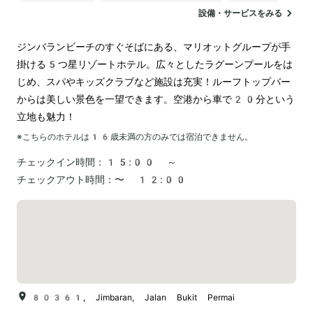
バリアフリー
24時間対応のフロント
駐車場
設備・サービスをみる
ランドリー
空港送迎
ジンバランビーチのすぐそばにある、マリオットグループが手
掛ける5つ星リゾートホテル。広々としたラグーンプールをは
じめ、スパやキッズクラブなど施設は充実！ルーフトップバー
からは美しい景色を一望できます。空港から車で20分という
立地も魅力！
※こちらのホテルは
16
歳未満の方のみでは宿泊できません。
チェックイン時間：
15:00 ～
チェックアウト時間：
〜 12:00
80361, Jimbaran, Jalan Bukit Permai