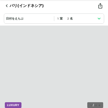
バリ(インドネシア)
日付をえらぶ
1室 2名
LUXURY
1
/
34