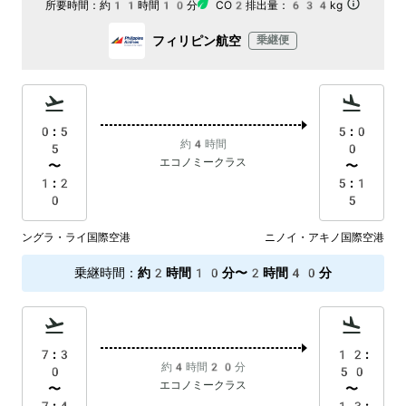
所要時間：
約11時間10分
CO2排出量：
634kg
フィリピン航空
乗継便
0:5
5:0
約4時間
5
0
エコノミークラス
〜
〜
1:2
5:1
0
5
ングラ・ライ国際空港
ニノイ・アキノ国際空港
乗継時間
：
約2時間10分〜2時間40分
7:3
12:
約4時間20分
0
50
エコノミークラス
〜
〜
7:4
13: