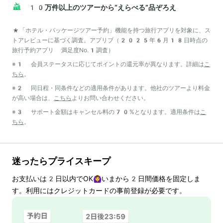
10万件以上のツアーから“えらべる”品ぞろえ
*「ホテル・パッケージツアー予約」機能を持つ旅行アプリを対象に、ス
トアレビューに基づく調査。アプリブ（2025年6月18日時点の
旅行予約アプリ 満足度No.1調査）
※1 会員ステータスに応じてポイントの還元率が異なります。詳細は
こ
ちら
。
※2 同日程・同条件などの適用条件があります。他社のツアーより料金
が高い場合は、
こちら
よりお問い合わせください。
※3 サポート金額はキャンセル料の70%となります。適用条件は
こ
ちら
。
迷ったらプライスキープ
お支払いは
2
日以内でOK🙆‍♀️いまから
2
日間価格を固定しま
す。利用にはクレジットカードの事前登録が必要です。