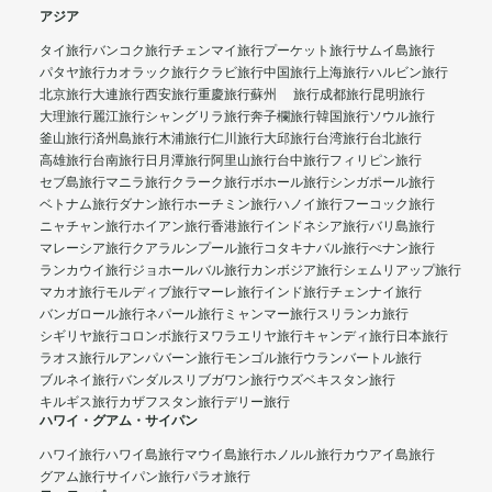
アジア
タイ旅行
バンコク旅行
チェンマイ旅行
プーケット旅行
サムイ島旅行
パタヤ旅行
カオラック旅行
クラビ旅行
中国旅行
上海旅行
ハルビン旅行
北京旅行
大連旅行
西安旅行
重慶旅行
蘇州 旅行
成都旅行
昆明旅行
大理旅行
麗江旅行
シャングリラ旅行
奔子欄旅行
韓国旅行
ソウル旅行
釜山旅行
済州島旅行
木浦旅行
仁川旅行
大邱旅行
台湾旅行
台北旅行
高雄旅行
台南旅行
日月潭旅行
阿里山旅行
台中旅行
フィリピン旅行
セブ島旅行
マニラ旅行
クラーク旅行
ボホール旅行
シンガポール旅行
ベトナム旅行
ダナン旅行
ホーチミン旅行
ハノイ旅行
フーコック旅行
ニャチャン旅行
ホイアン旅行
香港旅行
インドネシア旅行
バリ島旅行
マレーシア旅行
クアラルンプール旅行
コタキナバル旅行
ぺナン旅行
ランカウイ旅行
ジョホールバル旅行
カンボジア旅行
シェムリアップ旅行
マカオ旅行
モルディブ旅行
マーレ旅行
インド旅行
チェンナイ旅行
バンガロール旅行
ネパール旅行
ミャンマー旅行
スリランカ旅行
シギリヤ旅行
コロンボ旅行
ヌワラエリヤ旅行
キャンディ旅行
日本旅行
ラオス旅行
ルアンパバーン旅行
モンゴル旅行
ウランバートル旅行
ブルネイ旅行
バンダルスリブガワン旅行
ウズベキスタン旅行
キルギス旅行
カザフスタン旅行
デリー旅行
ハワイ・グアム・サイパン
ハワイ旅行
ハワイ島旅行
マウイ島旅行
ホノルル旅行
カウアイ島旅行
グアム旅行
サイパン旅行
パラオ旅行