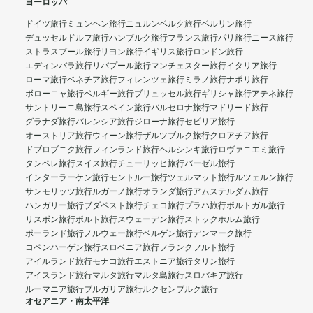
ヨーロッパ
ドイツ旅行
ミュンヘン旅行
ニュルンベルク旅行
ベルリン旅行
デュッセルドルフ旅行
ハンブルク旅行
フランス旅行
パリ旅行
ニース旅行
ストラスブール旅行
リヨン旅行
イギリス旅行
ロンドン旅行
エディンバラ旅行
リバプール旅行
マンチェスター旅行
イタリア旅行
ローマ旅行
ベネチア旅行
フィレンツェ旅行
ミラノ旅行
ナポリ旅行
ボローニャ旅行
ベルギー旅行
ブリュッセル旅行
ギリシャ旅行
アテネ旅行
サントリーニ島旅行
スペイン旅行
バルセロナ旅行
マドリード旅行
グラナダ旅行
バレンシア旅行
ジローナ旅行
セビリア旅行
オーストリア旅行
ウィーン旅行
ザルツブルク旅行
クロアチア旅行
ドブロブニク旅行
フィンランド旅行
ヘルシンキ旅行
ロヴァニエミ旅行
タンペレ旅行
スイス旅行
チューリッヒ旅行
バーゼル旅行
インターラーケン旅行
モントルー旅行
ツェルマット旅行
ルツェルン旅行
サンモリッツ旅行
ルガーノ旅行
オランダ旅行
アムステルダム旅行
ハンガリー旅行
ブダペスト旅行
チェコ旅行
プラハ旅行
ポルトガル旅行
リスボン旅行
ポルト旅行
スウェーデン旅行
ストックホルム旅行
ポーランド旅行
ノルウェー旅行
ベルゲン旅行
デンマーク旅行
コペンハーゲン旅行
スロベニア旅行
フランクフルト旅行
アイルランド旅行
モナコ旅行
エストニア旅行
タリン旅行
アイスランド旅行
マルタ旅行
マルタ島旅行
スロバキア旅行
ルーマニア旅行
ブルガリア旅行
ルクセンブルク旅行
オセアニア・南太平洋