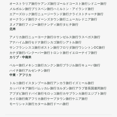
オーストラリア旅行
ケアンズ旅行
ゴールドコースト旅行
シドニー旅行
メルボルン旅行
ブリスベン旅行
ハミルトン・アイランド旅行
エアーズロック旅行
ニュージーランド旅行
クライストチャーチ旅行
オークランド旅行
クイーンズタウン旅行
ニューカレドニア旅行
ヌメア旅行
フィジー旅行
ナンディ旅行
タヒチ旅行
北米
アメリカ旅行
ニューヨーク旅行
ロサンゼルス旅行
ラスベガス旅行
アナハイム旅行
セドナ旅行
シカゴ旅行
シアトル旅行
サンフランシスコ旅行
ボストン旅行
フロリダ旅行
ワシントンDC旅行
カナダ旅行
バンクーバー旅行
トロント旅行
イエローナイフ旅行
カリブ・中南米
ペルー旅行
メキシコ旅行
カンクン旅行
ブラジル旅行
キューバ旅行
ハイチ旅行
アルゼンチン旅行
中東・アフリカ
トルコ旅行
イスタンブール旅行
アンカラ旅行
イズミール旅行
カッパドキア旅行
パムッカレ旅行
ヨルダン旅行
アラブ首長国連邦旅行
アブダビ旅行
ドバイ旅行
モロッコ旅行
カサブランカ旅行
エジプト旅行
カイロ旅行
南アフリカ旅行
ケープタウン旅行
ケニア旅行
モーリシャス旅行
カタール旅行
ドーハ旅行