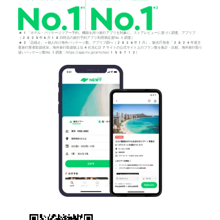
*1「ホテル・パッケージツアー予約」機能を持つ旅行アプリを対象に、ストアレビューに基づく調査。アプリブ
（2025年6月18日時点の旅行予約アプリ利用満足度No.1調査）
*2「品揃え」＝個人向け海外パッケージ数。アプリブ調べ（2026年1月）。観光庁発表「2024年度主
要旅行業者取扱状況」海外旅行取扱額上位4社含む計7サイトの公式サイト上のプラン数を集計・比較。海外旅行取り
扱いパッケージ数No.1調査：https://app-liv.jp/articles/155712/