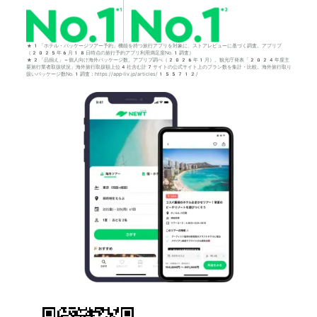
*1「ホテル・パッケージツアー予約」機能を持つ旅行アプリを対象に、ストアレビューに基づく調査。アプリブ
（2025年6月18日時点の旅行予約アプリ利用満足度No.1調査）
*2「品揃え」＝個人向け海外パッケージ数。アプリブ調べ（2026年1月）。観光庁発表「2024年度主
要旅行業者取扱状況」海外旅行取扱額上位4社含む計7サイトの公式サイト上のプラン数を集計・比較。海外旅行取り
扱いパッケージ数No.1調査：https://app-liv.jp/articles/155712/