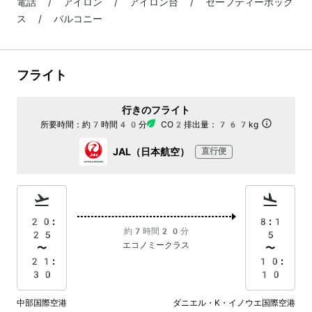
電話 / アイロン / アイロン台 / セーフティーボック
ス / バルコニー
フライト
行きのフライト
所要時間：
約7時間40分
CO2排出量：
767kg
JAL（日本航空）
直行便
20:
8:1
約7時間20分
25
5
エコノミークラス
〜
〜
21:
10:
30
10
中部国際空港
ダニエル・K・イノウエ国際空港