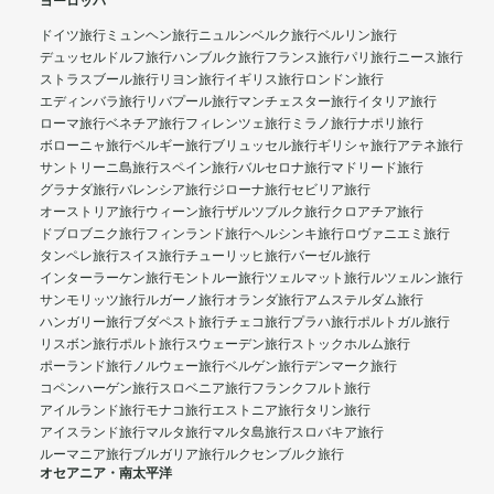
ヨーロッパ
ドイツ旅行
ミュンヘン旅行
ニュルンベルク旅行
ベルリン旅行
デュッセルドルフ旅行
ハンブルク旅行
フランス旅行
パリ旅行
ニース旅行
ストラスブール旅行
リヨン旅行
イギリス旅行
ロンドン旅行
エディンバラ旅行
リバプール旅行
マンチェスター旅行
イタリア旅行
ローマ旅行
ベネチア旅行
フィレンツェ旅行
ミラノ旅行
ナポリ旅行
ボローニャ旅行
ベルギー旅行
ブリュッセル旅行
ギリシャ旅行
アテネ旅行
サントリーニ島旅行
スペイン旅行
バルセロナ旅行
マドリード旅行
グラナダ旅行
バレンシア旅行
ジローナ旅行
セビリア旅行
オーストリア旅行
ウィーン旅行
ザルツブルク旅行
クロアチア旅行
ドブロブニク旅行
フィンランド旅行
ヘルシンキ旅行
ロヴァニエミ旅行
タンペレ旅行
スイス旅行
チューリッヒ旅行
バーゼル旅行
インターラーケン旅行
モントルー旅行
ツェルマット旅行
ルツェルン旅行
サンモリッツ旅行
ルガーノ旅行
オランダ旅行
アムステルダム旅行
ハンガリー旅行
ブダペスト旅行
チェコ旅行
プラハ旅行
ポルトガル旅行
リスボン旅行
ポルト旅行
スウェーデン旅行
ストックホルム旅行
ポーランド旅行
ノルウェー旅行
ベルゲン旅行
デンマーク旅行
コペンハーゲン旅行
スロベニア旅行
フランクフルト旅行
アイルランド旅行
モナコ旅行
エストニア旅行
タリン旅行
アイスランド旅行
マルタ旅行
マルタ島旅行
スロバキア旅行
ルーマニア旅行
ブルガリア旅行
ルクセンブルク旅行
オセアニア・南太平洋