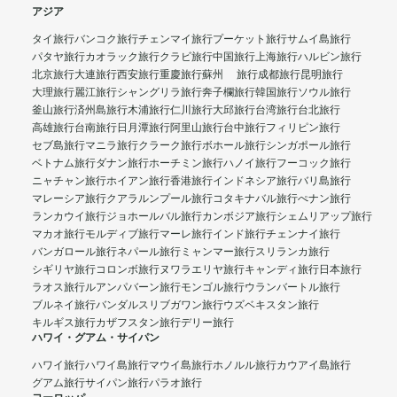
アジア
タイ旅行
バンコク旅行
チェンマイ旅行
プーケット旅行
サムイ島旅行
パタヤ旅行
カオラック旅行
クラビ旅行
中国旅行
上海旅行
ハルビン旅行
北京旅行
大連旅行
西安旅行
重慶旅行
蘇州 旅行
成都旅行
昆明旅行
大理旅行
麗江旅行
シャングリラ旅行
奔子欄旅行
韓国旅行
ソウル旅行
釜山旅行
済州島旅行
木浦旅行
仁川旅行
大邱旅行
台湾旅行
台北旅行
高雄旅行
台南旅行
日月潭旅行
阿里山旅行
台中旅行
フィリピン旅行
セブ島旅行
マニラ旅行
クラーク旅行
ボホール旅行
シンガポール旅行
ベトナム旅行
ダナン旅行
ホーチミン旅行
ハノイ旅行
フーコック旅行
ニャチャン旅行
ホイアン旅行
香港旅行
インドネシア旅行
バリ島旅行
マレーシア旅行
クアラルンプール旅行
コタキナバル旅行
ぺナン旅行
ランカウイ旅行
ジョホールバル旅行
カンボジア旅行
シェムリアップ旅行
マカオ旅行
モルディブ旅行
マーレ旅行
インド旅行
チェンナイ旅行
バンガロール旅行
ネパール旅行
ミャンマー旅行
スリランカ旅行
シギリヤ旅行
コロンボ旅行
ヌワラエリヤ旅行
キャンディ旅行
日本旅行
ラオス旅行
ルアンパバーン旅行
モンゴル旅行
ウランバートル旅行
ブルネイ旅行
バンダルスリブガワン旅行
ウズベキスタン旅行
キルギス旅行
カザフスタン旅行
デリー旅行
ハワイ・グアム・サイパン
ハワイ旅行
ハワイ島旅行
マウイ島旅行
ホノルル旅行
カウアイ島旅行
グアム旅行
サイパン旅行
パラオ旅行