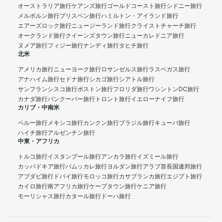
オーストラリア旅行
ケアンズ旅行
ゴールドコースト旅行
シドニー旅行
メルボルン旅行
ブリスベン旅行
ハミルトン・アイランド旅行
エアーズロック旅行
ニュージーランド旅行
クライストチャーチ旅行
オークランド旅行
クイーンズタウン旅行
ニューカレドニア旅行
ヌメア旅行
フィジー旅行
ナンディ旅行
タヒチ旅行
北米
アメリカ旅行
ニューヨーク旅行
ロサンゼルス旅行
ラスベガス旅行
アナハイム旅行
セドナ旅行
シカゴ旅行
シアトル旅行
サンフランシスコ旅行
ボストン旅行
フロリダ旅行
ワシントンDC旅行
カナダ旅行
バンクーバー旅行
トロント旅行
イエローナイフ旅行
カリブ・中南米
ペルー旅行
メキシコ旅行
カンクン旅行
ブラジル旅行
キューバ旅行
ハイチ旅行
アルゼンチン旅行
中東・アフリカ
トルコ旅行
イスタンブール旅行
アンカラ旅行
イズミール旅行
カッパドキア旅行
パムッカレ旅行
ヨルダン旅行
アラブ首長国連邦旅行
アブダビ旅行
ドバイ旅行
モロッコ旅行
カサブランカ旅行
エジプト旅行
カイロ旅行
南アフリカ旅行
ケープタウン旅行
ケニア旅行
モーリシャス旅行
カタール旅行
ドーハ旅行