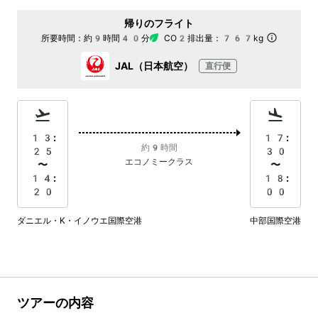
帰りのフライト
所要時間：
約9時間40分
CO2排出量：
767kg
JAL（日本航空）
直行便
13:
17:
約9時間
25
30
エコノミークラス
〜
〜
14:
18:
20
00
ダニエル・K・イノウエ国際空港
中部国際空港
ツアーの内容