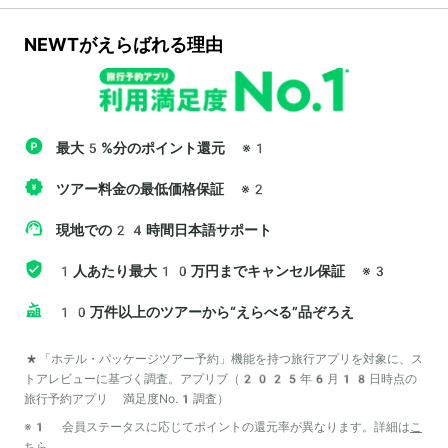
NEWTがえらばれる理由
最大5%分のポイント還元
※1
ツアー料金の最低価格保証
※2
現地での24時間日本語サポート
1人あたり最大10万円までキャンセル保証
※3
10万件以上のツアーから“えらべる”品ぞろえ
*「ホテル・パッケージツアー予約」機能を持つ旅行アプリを対象に、ス
トアレビューに基づく調査。アプリブ（2025年6月18日時点の
旅行予約アプリ 満足度No.1調査）
※1 会員ステータスに応じてポイントの還元率が異なります。詳細は
こ
ちら
。