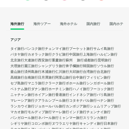
海外旅行
海外ツアー
海外ホテル
国内旅行
国内ホテル
アジア
タイ旅行
バンコク旅行
チェンマイ旅行
プーケット旅行
サムイ島旅行
パタヤ旅行
カオラック旅行
クラビ旅行
中国旅行
上海旅行
ハルビン旅行
北京旅行
大連旅行
西安旅行
重慶旅行
蘇州 旅行
成都旅行
昆明旅行
大理旅行
麗江旅行
シャングリラ旅行
奔子欄旅行
韓国旅行
ソウル旅行
釜山旅行
済州島旅行
木浦旅行
仁川旅行
大邱旅行
台湾旅行
台北旅行
高雄旅行
台南旅行
日月潭旅行
阿里山旅行
台中旅行
フィリピン旅行
セブ島旅行
マニラ旅行
クラーク旅行
ボホール旅行
シンガポール旅行
ベトナム旅行
ダナン旅行
ホーチミン旅行
ハノイ旅行
フーコック旅行
ニャチャン旅行
ホイアン旅行
香港旅行
インドネシア旅行
バリ島旅行
マレーシア旅行
クアラルンプール旅行
コタキナバル旅行
ぺナン旅行
ランカウイ旅行
ジョホールバル旅行
カンボジア旅行
シェムリアップ旅行
マカオ旅行
モルディブ旅行
マーレ旅行
インド旅行
チェンナイ旅行
バンガロール旅行
ネパール旅行
ミャンマー旅行
スリランカ旅行
シギリヤ旅行
コロンボ旅行
ヌワラエリヤ旅行
キャンディ旅行
日本旅行