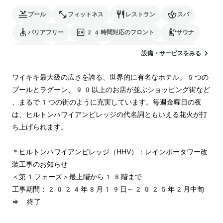
プール
フィットネス
レストラン
スパ
バリアフリー
24時間対応のフロント
サウナ
駐車場
ランドリー
電気自動車の充電スタンド
設備・サービスをみる
ワイキキ最大級の広さを誇る、世界的に有名なホテル。5つの
プールとラグーン、90以上のお店が並ぶショッピング街など 
、まるで1つの街のように充実しています。毎週金曜日の夜
は、ヒルトンハワイアンビレッジの代名詞ともいえる花火が打
ち上げられます。

＊ヒルトンハワイアンビレッジ（HHV）：レインボータワー改
装工事のお知らせ

＜第1フェーズ＞最上階から18階まで　

工事期間：2024年8月19日～2025年2月中旬　
⇒ 終了
