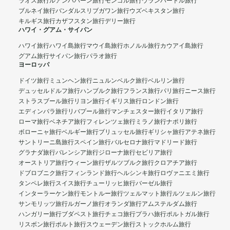
ラオス旅行
ルアンパバーン旅行
モンゴル旅行
ウランバートル旅行
ブルネイ旅行
バンダルスリブガワン旅行
ウズベキスタン旅行
キルギス旅行
カザフスタン旅行
デリー旅行
ハワイ・グアム・サイパン
ハワイ旅行
ハワイ島旅行
マウイ島旅行
ホノルル旅行
カウアイ島旅行
グアム旅行
サイパン旅行
パラオ旅行
ヨーロッパ
ドイツ旅行
ミュンヘン旅行
ニュルンベルク旅行
ベルリン旅行
デュッセルドルフ旅行
ハンブルク旅行
フランス旅行
パリ旅行
ニース旅行
ストラスブール旅行
リヨン旅行
イギリス旅行
ロンドン旅行
エディンバラ旅行
リバプール旅行
マンチェスター旅行
イタリア旅行
ローマ旅行
ベネチア旅行
フィレンツェ旅行
ミラノ旅行
ナポリ旅行
ボローニャ旅行
ベルギー旅行
ブリュッセル旅行
ギリシャ旅行
アテネ旅行
サントリーニ島旅行
スペイン旅行
バルセロナ旅行
マドリード旅行
グラナダ旅行
バレンシア旅行
ジローナ旅行
セビリア旅行
オーストリア旅行
ウィーン旅行
ザルツブルク旅行
クロアチア旅行
ドブロブニク旅行
フィンランド旅行
ヘルシンキ旅行
ロヴァニエミ旅行
タンペレ旅行
スイス旅行
チューリッヒ旅行
バーゼル旅行
インターラーケン旅行
モントルー旅行
ツェルマット旅行
ルツェルン旅行
サンモリッツ旅行
ルガーノ旅行
オランダ旅行
アムステルダム旅行
ハンガリー旅行
ブダペスト旅行
チェコ旅行
プラハ旅行
ポルトガル旅行
リスボン旅行
ポルト旅行
スウェーデン旅行
ストックホルム旅行