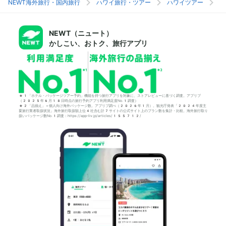
NEWT海外旅行・国内旅行
ハワイ旅行・ツアー
ハワイツアー
ホ
NEWT（ニュート）
かしこい、おトク、旅行アプリ
*1「ホテル・パッケージツアー予約」機能を持つ旅行アプリを対象に、ストアレビューに基づく調査。アプリブ
（2025年6月18日時点の旅行予約アプリ利用満足度No.1調査）
*2「品揃え」＝個人向け海外パッケージ数。アプリブ調べ（2026年1月）。観光庁発表「2024年度主
要旅行業者取扱状況」海外旅行取扱額上位4社含む計7サイトの公式サイト上のプラン数を集計・比較。海外旅行取り
扱いパッケージ数No.1調査：https://app-liv.jp/articles/155712/