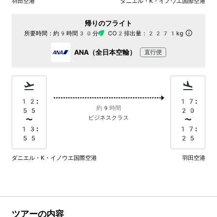
羽田空港
ダニエル・K・イノウエ国際空港
帰りのフライト
所要時間：
約9時間30分
CO2排出量：
2271kg
ANA（全日本空輸）
直行便
12:
17:
約9時間
55
20
ビジネスクラス
〜
〜
13:
17:
55
25
ダニエル・K・イノウエ国際空港
羽田空港
ツアーの内容