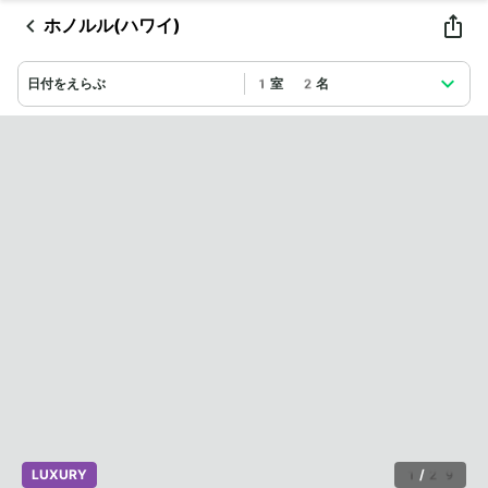
ホノルル(ハワイ)
日付をえらぶ
1室 2名
LUXURY
1
/
29