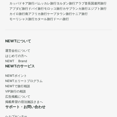
カッパドキア旅行
パムッカレ旅行
ヨルダン旅行
アラブ首長国連邦旅行
アブダビ旅行
ドバイ旅行
モロッコ旅行
カサブランカ旅行
エジプト旅行
カイロ旅行
南アフリカ旅行
ケープタウン旅行
ケニア旅行
モーリシャス旅行
カタール旅行
ドーハ旅行
NEWTについて
運営会社について
はじめての方へ
NEWT Brand
NEWTのサービス
NEWTポイント
NEWTエリートプログラム
NEWTで旅行相談
VIP旅行の相談
広告掲載について
掲載希望の宿泊施設さまへ
サポート・お問い合わせ
ヘルプセンター