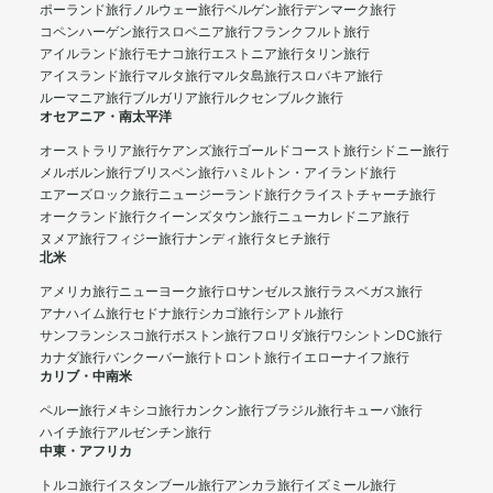
ポーランド旅行
ノルウェー旅行
ベルゲン旅行
デンマーク旅行
コペンハーゲン旅行
スロベニア旅行
フランクフルト旅行
アイルランド旅行
モナコ旅行
エストニア旅行
タリン旅行
アイスランド旅行
マルタ旅行
マルタ島旅行
スロバキア旅行
ルーマニア旅行
ブルガリア旅行
ルクセンブルク旅行
オセアニア・南太平洋
オーストラリア旅行
ケアンズ旅行
ゴールドコースト旅行
シドニー旅行
メルボルン旅行
ブリスベン旅行
ハミルトン・アイランド旅行
エアーズロック旅行
ニュージーランド旅行
クライストチャーチ旅行
オークランド旅行
クイーンズタウン旅行
ニューカレドニア旅行
ヌメア旅行
フィジー旅行
ナンディ旅行
タヒチ旅行
北米
アメリカ旅行
ニューヨーク旅行
ロサンゼルス旅行
ラスベガス旅行
アナハイム旅行
セドナ旅行
シカゴ旅行
シアトル旅行
サンフランシスコ旅行
ボストン旅行
フロリダ旅行
ワシントンDC旅行
カナダ旅行
バンクーバー旅行
トロント旅行
イエローナイフ旅行
カリブ・中南米
ペルー旅行
メキシコ旅行
カンクン旅行
ブラジル旅行
キューバ旅行
ハイチ旅行
アルゼンチン旅行
中東・アフリカ
トルコ旅行
イスタンブール旅行
アンカラ旅行
イズミール旅行