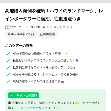
高層階＆海側を確約！ハワイのランドマーク、レ
インボータワーに宿泊。往復送迎つき
ツアーコード：
N-HNL-0000-2269
ホノルル(ハワイ)
羽田空港
このツアーの特徴
ANAで安心かつ快適なフライト時間 ✨
往復ビジネスクラスでワンランク上のぜいたく💺
世界的に有名なワイキキ最大級のホテルに宿泊
窓から海が見えるオーシャンビューの部屋を確約
現地の空港〜ホテルの往復送迎つき🚗
キャンセル無料
出発日の31日前まで無料でキャンセルできます🙌（*ピーク時を
除く）
キャンセルポリシー
はこちら。