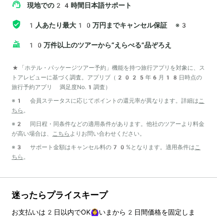
現地での24時間日本語サポート
1人あたり最大10万円までキャンセル保証
※3
10万件以上のツアーから“えらべる”品ぞろえ
*「ホテル・パッケージツアー予約」機能を持つ旅行アプリを対象に、ス
トアレビューに基づく調査。アプリブ（2025年6月18日時点の
旅行予約アプリ 満足度No.1調査）
※1 会員ステータスに応じてポイントの還元率が異なります。詳細は
こ
ちら
。
※2 同日程・同条件などの適用条件があります。他社のツアーより料金
が高い場合は、
こちら
よりお問い合わせください。
※3 サポート金額はキャンセル料の70%となります。適用条件は
こ
ちら
。
迷ったらプライスキープ
お支払いは
2
日以内でOK🙆‍♀️いまから
2
日間価格を固定しま