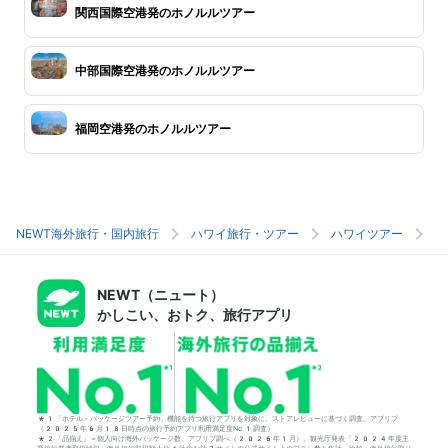
関西国際空港発のホノルルツアー
中部国際空港発のホノルルツアー
福岡空港発のホノルルツアー
NEWT海外旅行・国内旅行
ハワイ旅行・ツアー
ハワイツアー
ホ
NEWT（ニュート）
かしこい、おトク、旅行アプリ
*1「ホテル・パッケージツアー予約」機能を持つ旅行アプリを対象に、ストアレビューに基づく調査。アプリブ
（2025年6月18日時点の旅行予約アプリ利用満足度No.1調査）
*2「品揃え」＝個人向け海外パッケージ数。アプリブ調べ（2026年1月）。観光庁発表「2024年度主