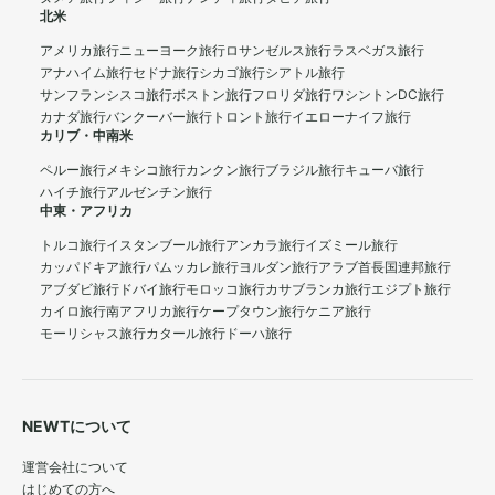
北米
アメリカ旅行
ニューヨーク旅行
ロサンゼルス旅行
ラスベガス旅行
アナハイム旅行
セドナ旅行
シカゴ旅行
シアトル旅行
サンフランシスコ旅行
ボストン旅行
フロリダ旅行
ワシントンDC旅行
カナダ旅行
バンクーバー旅行
トロント旅行
イエローナイフ旅行
カリブ・中南米
ペルー旅行
メキシコ旅行
カンクン旅行
ブラジル旅行
キューバ旅行
ハイチ旅行
アルゼンチン旅行
中東・アフリカ
トルコ旅行
イスタンブール旅行
アンカラ旅行
イズミール旅行
カッパドキア旅行
パムッカレ旅行
ヨルダン旅行
アラブ首長国連邦旅行
アブダビ旅行
ドバイ旅行
モロッコ旅行
カサブランカ旅行
エジプト旅行
カイロ旅行
南アフリカ旅行
ケープタウン旅行
ケニア旅行
モーリシャス旅行
カタール旅行
ドーハ旅行
NEWTについて
運営会社について
はじめての方へ