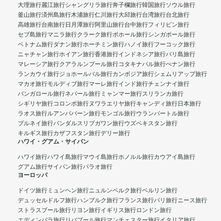
大理旅行
麗江旅行
シャングリラ旅行
奔子欄旅行
韓国旅行
ソウル旅行
釜山旅行
済州島旅行
木浦旅行
仁川旅行
大邱旅行
台湾旅行
台北旅行
高雄旅行
台南旅行
日月潭旅行
阿里山旅行
台中旅行
フィリピン旅行
セブ島旅行
マニラ旅行
クラーク旅行
ボホール旅行
シンガポール旅行
ベトナム旅行
ダナン旅行
ホーチミン旅行
ハノイ旅行
フーコック旅行
ニャチャン旅行
ホイアン旅行
香港旅行
インドネシア旅行
バリ島旅行
マレーシア旅行
クアラルンプール旅行
コタキナバル旅行
ぺナン旅行
ランカウイ旅行
ジョホールバル旅行
カンボジア旅行
シェムリアップ旅行
マカオ旅行
モルディブ旅行
マーレ旅行
インド旅行
チェンナイ旅行
バンガロール旅行
ネパール旅行
ミャンマー旅行
スリランカ旅行
シギリヤ旅行
コロンボ旅行
ヌワラエリヤ旅行
キャンディ旅行
日本旅行
ラオス旅行
ルアンパバーン旅行
モンゴル旅行
ウランバートル旅行
ブルネイ旅行
バンダルスリブガワン旅行
ウズベキスタン旅行
キルギス旅行
カザフスタン旅行
デリー旅行
ハワイ・グアム・サイパン
ハワイ旅行
ハワイ島旅行
マウイ島旅行
ホノルル旅行
カウアイ島旅行
グアム旅行
サイパン旅行
パラオ旅行
ヨーロッパ
ドイツ旅行
ミュンヘン旅行
ニュルンベルク旅行
ベルリン旅行
デュッセルドルフ旅行
ハンブルク旅行
フランス旅行
パリ旅行
ニース旅行
ストラスブール旅行
リヨン旅行
イギリス旅行
ロンドン旅行
エディンバラ旅行
リバプール旅行
マンチェスター旅行
イタリア旅行