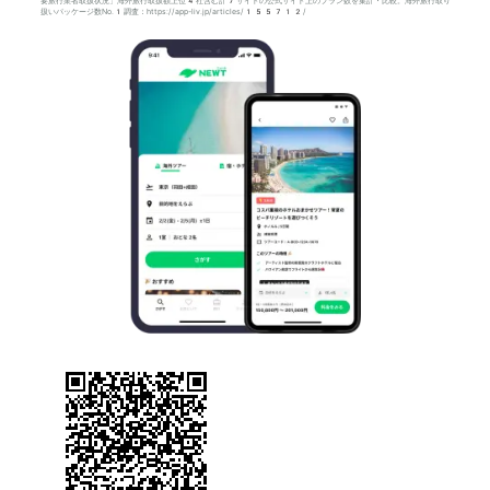
要旅行業者取扱状況」海外旅行取扱額上位4社含む計7サイトの公式サイト上のプラン数を集計・比較。海外旅行取り
扱いパッケージ数No.1調査：https://app-liv.jp/articles/155712/