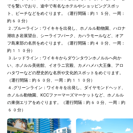
でを繋いでおり、途中で有名なホテルやショッピングスポッ
ト、ビーチなどをめぐります。（運行間隔：約15分、一周：
約60分）
2.ブルーライン：ワイキキを出発し、ホノルル動物園、ハロナ
潮吹き岩展望台、シーライフパーク、カハラモールなど、オア
フ島東部の名所をめぐります。（運行間隔：約40分、一周：
約110分）
3.レッドライン：ワイキキからダウンタウンホノルルへ向か
い、ホノルル美術館、イオラニ宮殿、カメハメハ大王像、アロ
ハタワーなどの歴史的な名所や文化的スポットをめぐります。
（運行間隔：約60分、一周：約110分）
4.グリーンライン：ワイキキを出発し、ダイヤモンドヘッド、
ホノルル動物園、KCCファーマーズマーケットなど、ホノルル
の東側エリアをめぐります。（運行間隔：約60分、一周：約
60分）