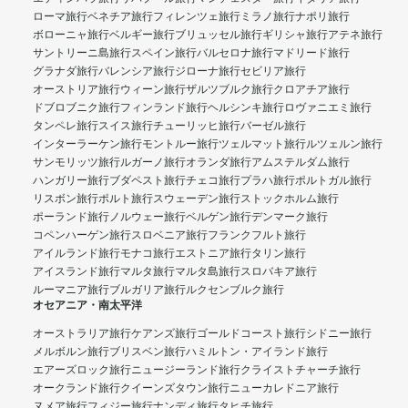
ローマ旅行
ベネチア旅行
フィレンツェ旅行
ミラノ旅行
ナポリ旅行
ボローニャ旅行
ベルギー旅行
ブリュッセル旅行
ギリシャ旅行
アテネ旅行
サントリーニ島旅行
スペイン旅行
バルセロナ旅行
マドリード旅行
グラナダ旅行
バレンシア旅行
ジローナ旅行
セビリア旅行
オーストリア旅行
ウィーン旅行
ザルツブルク旅行
クロアチア旅行
ドブロブニク旅行
フィンランド旅行
ヘルシンキ旅行
ロヴァニエミ旅行
タンペレ旅行
スイス旅行
チューリッヒ旅行
バーゼル旅行
インターラーケン旅行
モントルー旅行
ツェルマット旅行
ルツェルン旅行
サンモリッツ旅行
ルガーノ旅行
オランダ旅行
アムステルダム旅行
ハンガリー旅行
ブダペスト旅行
チェコ旅行
プラハ旅行
ポルトガル旅行
リスボン旅行
ポルト旅行
スウェーデン旅行
ストックホルム旅行
ポーランド旅行
ノルウェー旅行
ベルゲン旅行
デンマーク旅行
コペンハーゲン旅行
スロベニア旅行
フランクフルト旅行
アイルランド旅行
モナコ旅行
エストニア旅行
タリン旅行
アイスランド旅行
マルタ旅行
マルタ島旅行
スロバキア旅行
ルーマニア旅行
ブルガリア旅行
ルクセンブルク旅行
オセアニア・南太平洋
オーストラリア旅行
ケアンズ旅行
ゴールドコースト旅行
シドニー旅行
メルボルン旅行
ブリスベン旅行
ハミルトン・アイランド旅行
エアーズロック旅行
ニュージーランド旅行
クライストチャーチ旅行
オークランド旅行
クイーンズタウン旅行
ニューカレドニア旅行
ヌメア旅行
フィジー旅行
ナンディ旅行
タヒチ旅行