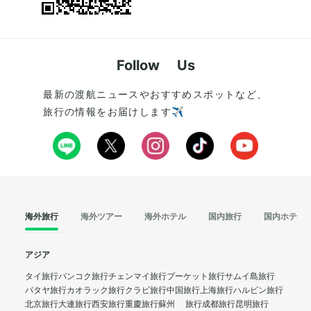
Follow Us
最新の渡航ニュースやおすすめスポットなど、
旅行の情報をお届けします✈️
海外旅行
海外ツアー
海外ホテル
国内旅行
国内ホテル
アジア
タイ旅行
バンコク旅行
チェンマイ旅行
プーケット旅行
サムイ島旅行
パタヤ旅行
カオラック旅行
クラビ旅行
中国旅行
上海旅行
ハルビン旅行
北京旅行
大連旅行
西安旅行
重慶旅行
蘇州 旅行
成都旅行
昆明旅行