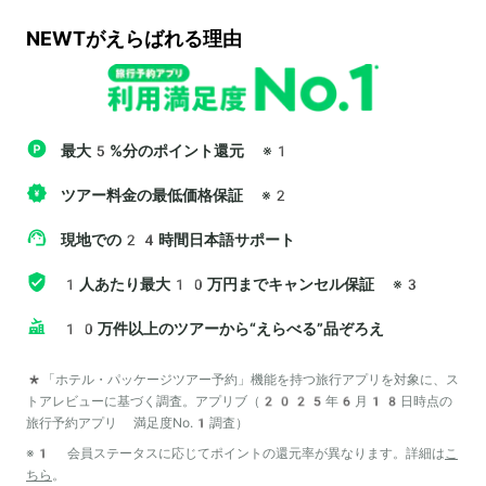
NEWTがえらばれる理由
最大5%分のポイント還元
※1
ツアー料金の最低価格保証
※2
現地での24時間日本語サポート
1人あたり最大10万円までキャンセル保証
※3
10万件以上のツアーから“えらべる”品ぞろえ
*「ホテル・パッケージツアー予約」機能を持つ旅行アプリを対象に、ス
トアレビューに基づく調査。アプリブ（2025年6月18日時点の
旅行予約アプリ 満足度No.1調査）
※1 会員ステータスに応じてポイントの還元率が異なります。詳細は
こ
ちら
。