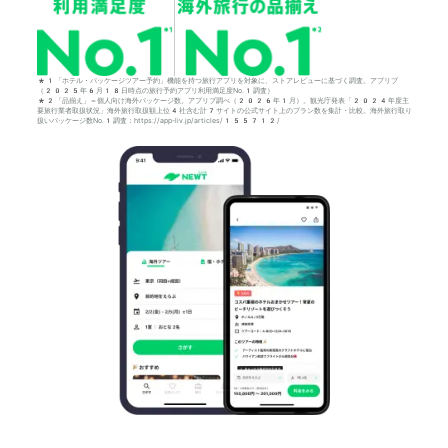
*1「ホテル・パッケージツアー予約」機能を持つ旅行アプリを対象に、ストアレビューに基づく調査。アプリブ
（2025年6月18日時点の旅行予約アプリ利用満足度No.1調査）
*2「品揃え」＝個人向け海外パッケージ数。アプリブ調べ（2026年1月）。観光庁発表「2024年度主
要旅行業者取扱状況」海外旅行取扱額上位4社含む計7サイトの公式サイト上のプラン数を集計・比較。海外旅行取り
扱いパッケージ数No.1調査：https://app-liv.jp/articles/155712/