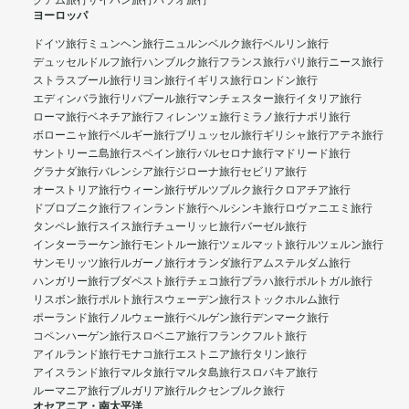
グアム旅行
サイパン旅行
パラオ旅行
ヨーロッパ
ドイツ旅行
ミュンヘン旅行
ニュルンベルク旅行
ベルリン旅行
デュッセルドルフ旅行
ハンブルク旅行
フランス旅行
パリ旅行
ニース旅行
ストラスブール旅行
リヨン旅行
イギリス旅行
ロンドン旅行
エディンバラ旅行
リバプール旅行
マンチェスター旅行
イタリア旅行
ローマ旅行
ベネチア旅行
フィレンツェ旅行
ミラノ旅行
ナポリ旅行
ボローニャ旅行
ベルギー旅行
ブリュッセル旅行
ギリシャ旅行
アテネ旅行
サントリーニ島旅行
スペイン旅行
バルセロナ旅行
マドリード旅行
グラナダ旅行
バレンシア旅行
ジローナ旅行
セビリア旅行
オーストリア旅行
ウィーン旅行
ザルツブルク旅行
クロアチア旅行
ドブロブニク旅行
フィンランド旅行
ヘルシンキ旅行
ロヴァニエミ旅行
タンペレ旅行
スイス旅行
チューリッヒ旅行
バーゼル旅行
インターラーケン旅行
モントルー旅行
ツェルマット旅行
ルツェルン旅行
サンモリッツ旅行
ルガーノ旅行
オランダ旅行
アムステルダム旅行
ハンガリー旅行
ブダペスト旅行
チェコ旅行
プラハ旅行
ポルトガル旅行
リスボン旅行
ポルト旅行
スウェーデン旅行
ストックホルム旅行
ポーランド旅行
ノルウェー旅行
ベルゲン旅行
デンマーク旅行
コペンハーゲン旅行
スロベニア旅行
フランクフルト旅行
アイルランド旅行
モナコ旅行
エストニア旅行
タリン旅行
アイスランド旅行
マルタ旅行
マルタ島旅行
スロバキア旅行
ルーマニア旅行
ブルガリア旅行
ルクセンブルク旅行
オセアニア・南太平洋