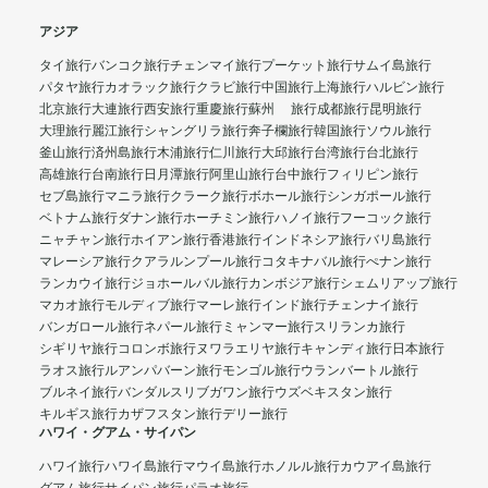
アジア
タイ旅行
バンコク旅行
チェンマイ旅行
プーケット旅行
サムイ島旅行
パタヤ旅行
カオラック旅行
クラビ旅行
中国旅行
上海旅行
ハルビン旅行
北京旅行
大連旅行
西安旅行
重慶旅行
蘇州 旅行
成都旅行
昆明旅行
大理旅行
麗江旅行
シャングリラ旅行
奔子欄旅行
韓国旅行
ソウル旅行
釜山旅行
済州島旅行
木浦旅行
仁川旅行
大邱旅行
台湾旅行
台北旅行
高雄旅行
台南旅行
日月潭旅行
阿里山旅行
台中旅行
フィリピン旅行
セブ島旅行
マニラ旅行
クラーク旅行
ボホール旅行
シンガポール旅行
ベトナム旅行
ダナン旅行
ホーチミン旅行
ハノイ旅行
フーコック旅行
ニャチャン旅行
ホイアン旅行
香港旅行
インドネシア旅行
バリ島旅行
マレーシア旅行
クアラルンプール旅行
コタキナバル旅行
ぺナン旅行
ランカウイ旅行
ジョホールバル旅行
カンボジア旅行
シェムリアップ旅行
マカオ旅行
モルディブ旅行
マーレ旅行
インド旅行
チェンナイ旅行
バンガロール旅行
ネパール旅行
ミャンマー旅行
スリランカ旅行
シギリヤ旅行
コロンボ旅行
ヌワラエリヤ旅行
キャンディ旅行
日本旅行
ラオス旅行
ルアンパバーン旅行
モンゴル旅行
ウランバートル旅行
ブルネイ旅行
バンダルスリブガワン旅行
ウズベキスタン旅行
キルギス旅行
カザフスタン旅行
デリー旅行
ハワイ・グアム・サイパン
ハワイ旅行
ハワイ島旅行
マウイ島旅行
ホノルル旅行
カウアイ島旅行