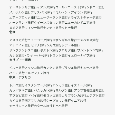
オーストラリア旅行
ケアンズ旅行
ゴールドコースト旅行
シドニー旅行
メルボルン旅行
ブリスベン旅行
ハミルトン・アイランド旅行
エアーズロック旅行
ニュージーランド旅行
クライストチャーチ旅行
オークランド旅行
クイーンズタウン旅行
ニューカレドニア旅行
ヌメア旅行
フィジー旅行
ナンディ旅行
タヒチ旅行
北米
アメリカ旅行
ニューヨーク旅行
ロサンゼルス旅行
ラスベガス旅行
アナハイム旅行
セドナ旅行
シカゴ旅行
シアトル旅行
サンフランシスコ旅行
ボストン旅行
フロリダ旅行
ワシントンDC旅行
カナダ旅行
バンクーバー旅行
トロント旅行
イエローナイフ旅行
カリブ・中南米
ペルー旅行
メキシコ旅行
カンクン旅行
ブラジル旅行
キューバ旅行
ハイチ旅行
アルゼンチン旅行
中東・アフリカ
トルコ旅行
イスタンブール旅行
アンカラ旅行
イズミール旅行
カッパドキア旅行
パムッカレ旅行
ヨルダン旅行
アラブ首長国連邦旅行
アブダビ旅行
ドバイ旅行
モロッコ旅行
カサブランカ旅行
エジプト旅行
カイロ旅行
南アフリカ旅行
ケープタウン旅行
ケニア旅行
モーリシャス旅行
カタール旅行
ドーハ旅行