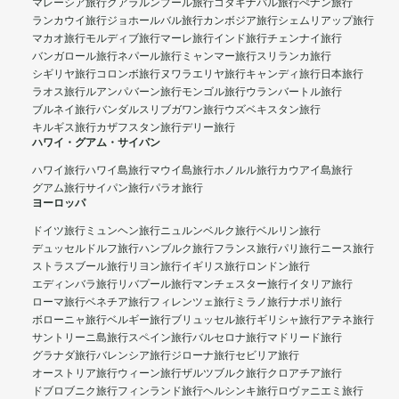
マレーシア旅行
クアラルンプール旅行
コタキナバル旅行
ぺナン旅行
ランカウイ旅行
ジョホールバル旅行
カンボジア旅行
シェムリアップ旅行
マカオ旅行
モルディブ旅行
マーレ旅行
インド旅行
チェンナイ旅行
バンガロール旅行
ネパール旅行
ミャンマー旅行
スリランカ旅行
シギリヤ旅行
コロンボ旅行
ヌワラエリヤ旅行
キャンディ旅行
日本旅行
ラオス旅行
ルアンパバーン旅行
モンゴル旅行
ウランバートル旅行
ブルネイ旅行
バンダルスリブガワン旅行
ウズベキスタン旅行
キルギス旅行
カザフスタン旅行
デリー旅行
ハワイ・グアム・サイパン
ハワイ旅行
ハワイ島旅行
マウイ島旅行
ホノルル旅行
カウアイ島旅行
グアム旅行
サイパン旅行
パラオ旅行
ヨーロッパ
ドイツ旅行
ミュンヘン旅行
ニュルンベルク旅行
ベルリン旅行
デュッセルドルフ旅行
ハンブルク旅行
フランス旅行
パリ旅行
ニース旅行
ストラスブール旅行
リヨン旅行
イギリス旅行
ロンドン旅行
エディンバラ旅行
リバプール旅行
マンチェスター旅行
イタリア旅行
ローマ旅行
ベネチア旅行
フィレンツェ旅行
ミラノ旅行
ナポリ旅行
ボローニャ旅行
ベルギー旅行
ブリュッセル旅行
ギリシャ旅行
アテネ旅行
サントリーニ島旅行
スペイン旅行
バルセロナ旅行
マドリード旅行
グラナダ旅行
バレンシア旅行
ジローナ旅行
セビリア旅行
オーストリア旅行
ウィーン旅行
ザルツブルク旅行
クロアチア旅行
ドブロブニク旅行
フィンランド旅行
ヘルシンキ旅行
ロヴァニエミ旅行