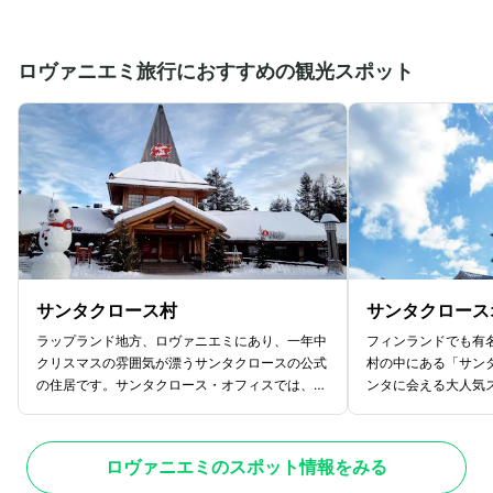
ロヴァニエミ旅行におすすめの観光スポット
サンタクロース村
サンタクロース
ラップランド地方、ロヴァニエミにあり、一年中
フィンランドでも有
クリスマスの雰囲気が漂うサンタクロースの公式
村の中にある「サン
の住居です。サンタクロース・オフィスでは、実
ンタに会える大人気
際にサンタクロースに会うことができます。クリ
に会える夢のような
スマスグッズやお土産をたくさん取り扱っている
ような空間が広がっ
ショップもあります。また、北極圏到達証明書を
本で見たことのあり
ロヴァニエミのスポット情報をみる
発行してもらうことができ、記念となること間違
ロースと記念に写真