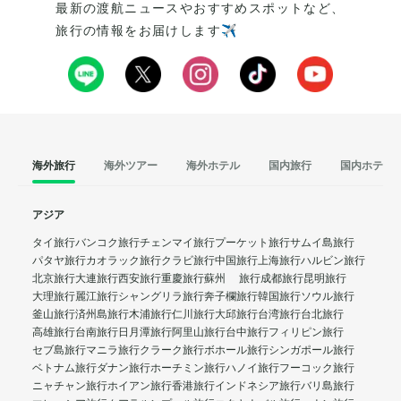
最新の渡航ニュースやおすすめスポットなど、
旅行の情報をお届けします✈️
海外旅行
海外ツアー
海外ホテル
国内旅行
国内ホテル
アジア
タイ旅行
バンコク旅行
チェンマイ旅行
プーケット旅行
サムイ島旅行
パタヤ旅行
カオラック旅行
クラビ旅行
中国旅行
上海旅行
ハルビン旅行
北京旅行
大連旅行
西安旅行
重慶旅行
蘇州 旅行
成都旅行
昆明旅行
大理旅行
麗江旅行
シャングリラ旅行
奔子欄旅行
韓国旅行
ソウル旅行
釜山旅行
済州島旅行
木浦旅行
仁川旅行
大邱旅行
台湾旅行
台北旅行
高雄旅行
台南旅行
日月潭旅行
阿里山旅行
台中旅行
フィリピン旅行
セブ島旅行
マニラ旅行
クラーク旅行
ボホール旅行
シンガポール旅行
ベトナム旅行
ダナン旅行
ホーチミン旅行
ハノイ旅行
フーコック旅行
ニャチャン旅行
ホイアン旅行
香港旅行
インドネシア旅行
バリ島旅行