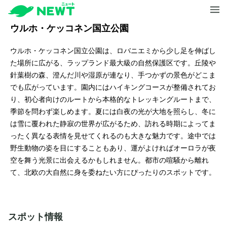
ウルホ・ケッコネン国立公園
ウルホ・ケッコネン国立公園は、ロバニエミから少し足を伸ばし
た場所に広がる、ラップランド最大級の自然保護区です。丘陵や
針葉樹の森、澄んだ川や湿原が連なり、手つかずの景色がどこま
でも広がっています。園内にはハイキングコースが整備されてお
り、初心者向けのルートから本格的なトレッキングルートまで、
季節を問わず楽しめます。夏には白夜の光が大地を照らし、冬に
は雪に覆われた静寂の世界が広がるため、訪れる時期によってま
ったく異なる表情を見せてくれるのも大きな魅力です。途中では
野生動物の姿を目にすることもあり、運がよければオーロラが夜
空を舞う光景に出会えるかもしれません。都市の喧騒から離れ
て、北欧の大自然に身を委ねたい方にぴったりのスポットです。
スポット情報