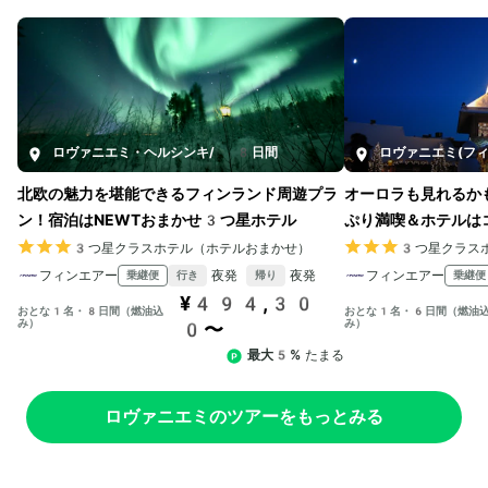
ロヴァニエミ・ヘルシンキ
/
8日間
ロヴァニエミ(フィ
北欧の魅力を堪能できるフィンランド周遊プラ
オーロラも見れるか
ン！宿泊はNEWTおまかせ3つ星ホテル
ぷり満喫＆ホテルは
3つ星クラスホテル（ホテルおまかせ）
3つ星クラス
フィンエアー
夜発
夜発
フィンエアー
乗継便
乗継便
行き
帰り
¥494,30
おとな1名・8日間（燃油込
おとな1名・6日間（燃油
み）
み）
0〜
最大5%
たまる
ロヴァニエミのツアーをもっとみる