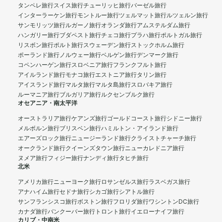
タンペレ旅行
スイス旅行
チューリッヒ旅行
バーゼル旅行
インターラーケン旅行
モントルー旅行
ツェルマット旅行
ルツェルン旅行
サンモリッツ旅行
ルガーノ旅行
オランダ旅行
アムステルダム旅行
ハンガリー旅行
ブダペスト旅行
チェコ旅行
プラハ旅行
ポルトガル旅行
リスボン旅行
ポルト旅行
スウェーデン旅行
ストックホルム旅行
ポーランド旅行
ノルウェー旅行
ベルゲン旅行
デンマーク旅行
コペンハーゲン旅行
スロベニア旅行
フランクフルト旅行
アイルランド旅行
モナコ旅行
エストニア旅行
タリン旅行
アイスランド旅行
マルタ旅行
マルタ島旅行
スロバキア旅行
ルーマニア旅行
ブルガリア旅行
ルクセンブルク旅行
オセアニア・南太平洋
オーストラリア旅行
ケアンズ旅行
ゴールドコースト旅行
シドニー旅行
メルボルン旅行
ブリスベン旅行
ハミルトン・アイランド旅行
エアーズロック旅行
ニュージーランド旅行
クライストチャーチ旅行
オークランド旅行
クイーンズタウン旅行
ニューカレドニア旅行
ヌメア旅行
フィジー旅行
ナンディ旅行
タヒチ旅行
北米
アメリカ旅行
ニューヨーク旅行
ロサンゼルス旅行
ラスベガス旅行
アナハイム旅行
セドナ旅行
シカゴ旅行
シアトル旅行
サンフランシスコ旅行
ボストン旅行
フロリダ旅行
ワシントンDC旅行
カナダ旅行
バンクーバー旅行
トロント旅行
イエローナイフ旅行
カリブ・中南米