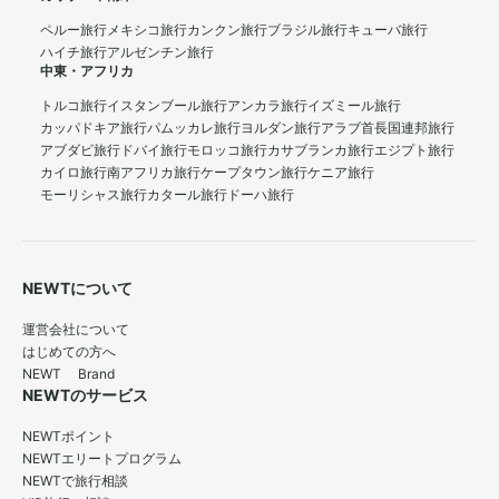
ペルー旅行
メキシコ旅行
カンクン旅行
ブラジル旅行
キューバ旅行
ハイチ旅行
アルゼンチン旅行
中東・アフリカ
トルコ旅行
イスタンブール旅行
アンカラ旅行
イズミール旅行
カッパドキア旅行
パムッカレ旅行
ヨルダン旅行
アラブ首長国連邦旅行
アブダビ旅行
ドバイ旅行
モロッコ旅行
カサブランカ旅行
エジプト旅行
カイロ旅行
南アフリカ旅行
ケープタウン旅行
ケニア旅行
モーリシャス旅行
カタール旅行
ドーハ旅行
NEWTについて
運営会社について
はじめての方へ
NEWT Brand
NEWTのサービス
NEWTポイント
NEWTエリートプログラム
NEWTで旅行相談