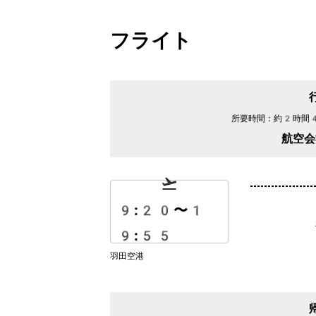
フライト
所要時間：
約2時間
航空会
9:20
〜
1
9:55
羽田空港