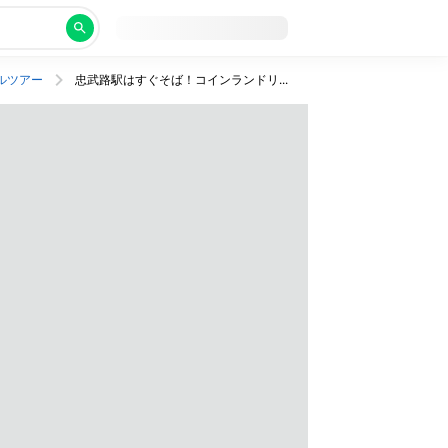
ルツアー
忠武路駅はすぐそば！コインランドリーなど施設充実のホテル泊。金浦着で便利