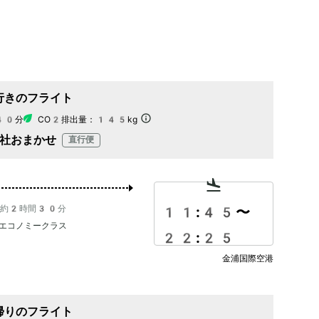
行きのフライト
40分
CO2排出量：
145kg
社おまかせ
直行便
約2時間30分
11:45
〜
エコノミークラス
22:25
金浦国際空港
帰りのフライト