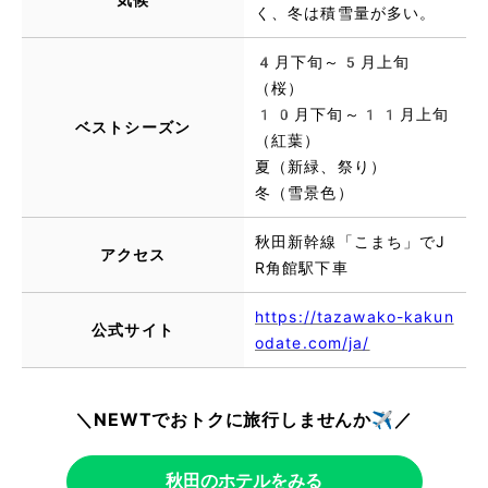
く、冬は積雪量が多い。
4月下旬～5月上旬
（桜）
10月下旬～11月上旬
ベストシーズン
（紅葉）
夏（新緑、祭り）
冬（雪景色）
秋田新幹線「こまち」でJ
アクセス
R角館駅下車
https://tazawako-kakun
公式サイト
odate.com/ja/
＼NEWTでおトクに旅行しませんか✈️／
秋田のホテルをみる