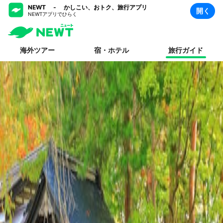
NEWT - かしこい、おトク、旅行アプリ
開く
NEWTアプリでひらく
海外ツアー
宿・ホテル
旅行ガイド