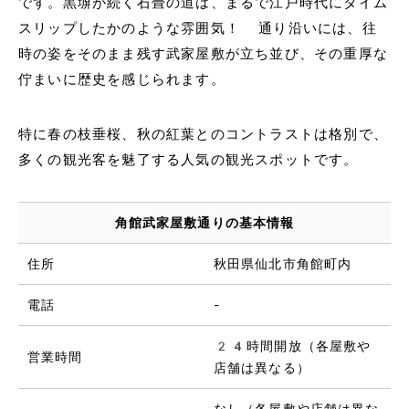
です。黒塀が続く石畳の道は、まるで江戸時代にタイム
スリップしたかのような雰囲気！ 通り沿いには、往
時の姿をそのまま残す武家屋敷が立ち並び、その重厚な
佇まいに歴史を感じられます。
特に春の枝垂桜、秋の紅葉とのコントラストは格別で、
多くの観光客を魅了する人気の観光スポットです。
角館武家屋敷通りの基本情報
住所
秋田県仙北市角館町内
電話
-
24時間開放（各屋敷や
営業時間
店舗は異なる）
なし（各屋敷や店舗は異な