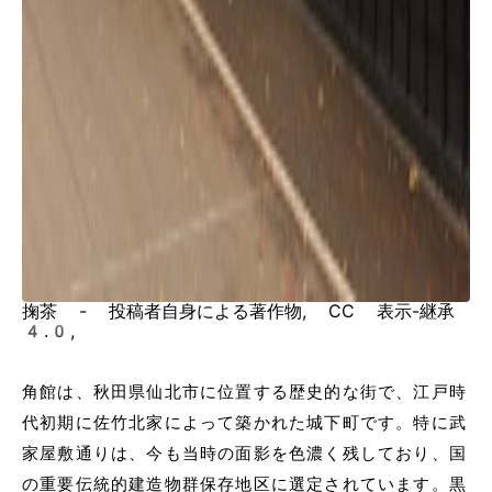
掬茶 - 投稿者自身による著作物, CC 表示-継承
4.0,
角館は、秋田県仙北市に位置する歴史的な街で、江戸時
代初期に佐竹北家によって築かれた城下町です。特に武
家屋敷通りは、今も当時の面影を色濃く残しており、国
の重要伝統的建造物群保存地区に選定されています。黒