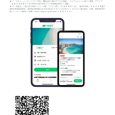
*1「ホテル・パッケージツアー予約」機能を持つ旅行アプリを対象に、ストアレビューに基づく調査。アプリブ
（2025年6月18日時点の旅行予約アプリ利用満足度No.1調査）
*2「品揃え」＝個人向け海外パッケージ数。アプリブ調べ（2026年1月）。観光庁発表「2024年度主
要旅行業者取扱状況」海外旅行取扱額上位4社含む計7サイトの公式サイト上のプラン数を集計・比較。海外旅行取り
扱いパッケージ数No.1調査：https://app-liv.jp/articles/155712/