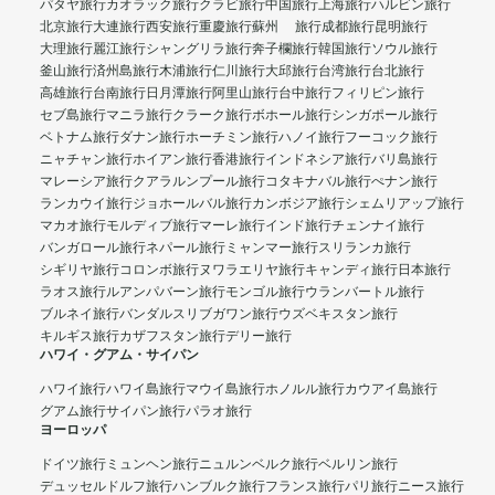
パタヤ旅行
カオラック旅行
クラビ旅行
中国旅行
上海旅行
ハルビン旅行
北京旅行
大連旅行
西安旅行
重慶旅行
蘇州 旅行
成都旅行
昆明旅行
大理旅行
麗江旅行
シャングリラ旅行
奔子欄旅行
韓国旅行
ソウル旅行
釜山旅行
済州島旅行
木浦旅行
仁川旅行
大邱旅行
台湾旅行
台北旅行
高雄旅行
台南旅行
日月潭旅行
阿里山旅行
台中旅行
フィリピン旅行
セブ島旅行
マニラ旅行
クラーク旅行
ボホール旅行
シンガポール旅行
ベトナム旅行
ダナン旅行
ホーチミン旅行
ハノイ旅行
フーコック旅行
ニャチャン旅行
ホイアン旅行
香港旅行
インドネシア旅行
バリ島旅行
マレーシア旅行
クアラルンプール旅行
コタキナバル旅行
ぺナン旅行
ランカウイ旅行
ジョホールバル旅行
カンボジア旅行
シェムリアップ旅行
マカオ旅行
モルディブ旅行
マーレ旅行
インド旅行
チェンナイ旅行
バンガロール旅行
ネパール旅行
ミャンマー旅行
スリランカ旅行
シギリヤ旅行
コロンボ旅行
ヌワラエリヤ旅行
キャンディ旅行
日本旅行
ラオス旅行
ルアンパバーン旅行
モンゴル旅行
ウランバートル旅行
ブルネイ旅行
バンダルスリブガワン旅行
ウズベキスタン旅行
キルギス旅行
カザフスタン旅行
デリー旅行
ハワイ・グアム・サイパン
ハワイ旅行
ハワイ島旅行
マウイ島旅行
ホノルル旅行
カウアイ島旅行
グアム旅行
サイパン旅行
パラオ旅行
ヨーロッパ
ドイツ旅行
ミュンヘン旅行
ニュルンベルク旅行
ベルリン旅行
デュッセルドルフ旅行
ハンブルク旅行
フランス旅行
パリ旅行
ニース旅行