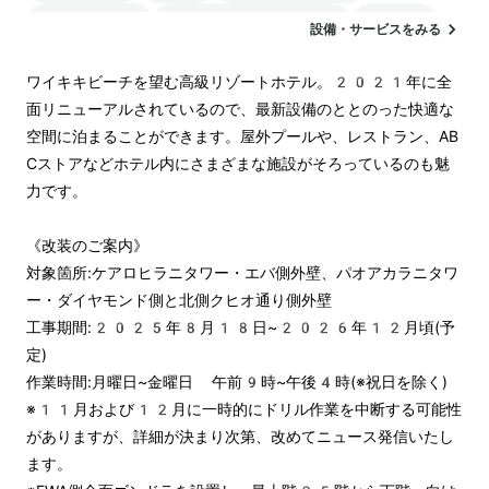
バリアフリー
24時間対応のフロント
駐車場
設備・サービスをみる
ランドリー
電気自動車の充電スタンド
ワイキキビーチを望む高級リゾートホテル。2021年に全
面リニューアルされているので、最新設備のととのった快適な
空間に泊まることができます。屋外プールや、レストラン、AB
Cストアなどホテル内にさまざまな施設がそろっているのも魅
力です。

《改装のご案内》

対象箇所:ケアロヒラニタワー・エバ側外壁、パオアカラニタワ
ー・ダイヤモンド側と北側クヒオ通り側外壁

工事期間:2025年8月18日~2026年12月頃(予
定)

作業時間:月曜日~金曜日 午前9時~午後4時(※祝日を除く)

※11月および12月に一時的にドリル作業を中断する可能性
がありますが、詳細が決まり次第、改めてニュース発信いたし
ます。
