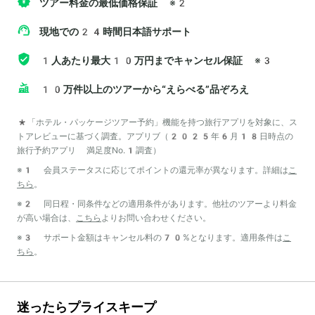
ツアー料金の最低価格保証
※2
現地での24時間日本語サポート
1人あたり最大10万円までキャンセル保証
※3
10万件以上のツアーから“えらべる”品ぞろえ
*「ホテル・パッケージツアー予約」機能を持つ旅行アプリを対象に、ス
トアレビューに基づく調査。アプリブ（2025年6月18日時点の
旅行予約アプリ 満足度No.1調査）
※1 会員ステータスに応じてポイントの還元率が異なります。詳細は
こ
ちら
。
※2 同日程・同条件などの適用条件があります。他社のツアーより料金
が高い場合は、
こちら
よりお問い合わせください。
※3 サポート金額はキャンセル料の70%となります。適用条件は
こ
ちら
。
迷ったらプライスキープ