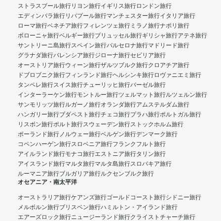
ストラスブール旅行
リヨン旅行
イギリス旅行
ロンドン旅行
エディンバラ旅行
リバプール旅行
マンチェスター旅行
イタリア旅行
ローマ旅行
ベネチア旅行
フィレンツェ旅行
ミラノ旅行
ナポリ旅行
ボローニャ旅行
ベルギー旅行
ブリュッセル旅行
ギリシャ旅行
アテネ旅行
サントリーニ島旅行
スペイン旅行
バルセロナ旅行
マドリード旅行
グラナダ旅行
バレンシア旅行
ジローナ旅行
セビリア旅行
オーストリア旅行
ウィーン旅行
ザルツブルク旅行
クロアチア旅行
ドブロブニク旅行
フィンランド旅行
ヘルシンキ旅行
ロヴァニエミ旅行
タンペレ旅行
スイス旅行
チューリッヒ旅行
バーゼル旅行
インターラーケン旅行
モントルー旅行
ツェルマット旅行
ルツェルン旅行
サンモリッツ旅行
ルガーノ旅行
オランダ旅行
アムステルダム旅行
ハンガリー旅行
ブダペスト旅行
チェコ旅行
プラハ旅行
ポルトガル旅行
リスボン旅行
ポルト旅行
スウェーデン旅行
ストックホルム旅行
ポーランド旅行
ノルウェー旅行
ベルゲン旅行
デンマーク旅行
コペンハーゲン旅行
スロベニア旅行
フランクフルト旅行
アイルランド旅行
モナコ旅行
エストニア旅行
タリン旅行
アイスランド旅行
マルタ旅行
マルタ島旅行
スロバキア旅行
ルーマニア旅行
ブルガリア旅行
ルクセンブルク旅行
オセアニア・南太平洋
オーストラリア旅行
ケアンズ旅行
ゴールドコースト旅行
シドニー旅行
メルボルン旅行
ブリスベン旅行
ハミルトン・アイランド旅行
エアーズロック旅行
ニュージーランド旅行
クライストチャーチ旅行