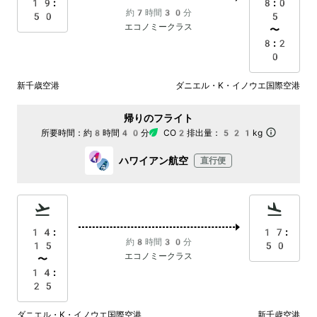
19:
8:0
約7時間30分
50
5
エコノミークラス
〜
8:2
0
新千歳空港
ダニエル・K・イノウエ国際空港
帰りのフライト
所要時間：
約8時間40分
CO2排出量：
521kg
ハワイアン航空
直行便
14:
17:
約8時間30分
15
50
エコノミークラス
〜
14:
25
ダニエル・K・イノウエ国際空港
新千歳空港