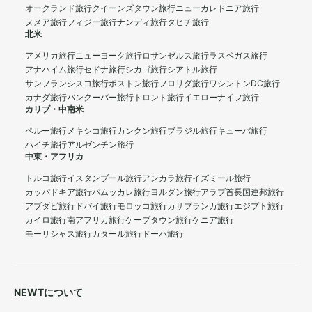
オークランド旅行
クイーンズタウン旅行
ニューカレドニア旅行
ヌメア旅行
フィジー旅行
ナンディ旅行
タヒチ旅行
北米
アメリカ旅行
ニューヨーク旅行
ロサンゼルス旅行
ラスベガス旅行
アナハイム旅行
セドナ旅行
シカゴ旅行
シアトル旅行
サンフランシスコ旅行
ボストン旅行
フロリダ旅行
ワシントンDC旅行
カナダ旅行
バンクーバー旅行
トロント旅行
イエローナイフ旅行
カリブ・中南米
ペルー旅行
メキシコ旅行
カンクン旅行
ブラジル旅行
キューバ旅行
ハイチ旅行
アルゼンチン旅行
中東・アフリカ
トルコ旅行
イスタンブール旅行
アンカラ旅行
イズミール旅行
カッパドキア旅行
パムッカレ旅行
ヨルダン旅行
アラブ首長国連邦旅行
アブダビ旅行
ドバイ旅行
モロッコ旅行
カサブランカ旅行
エジプト旅行
カイロ旅行
南アフリカ旅行
ケープタウン旅行
ケニア旅行
モーリシャス旅行
カタール旅行
ドーハ旅行
NEWTについて