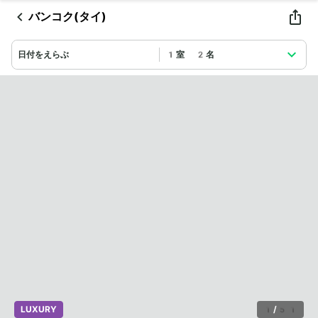
バンコク(タイ)
日付をえらぶ
1室 2名
LUXURY
1
/
51