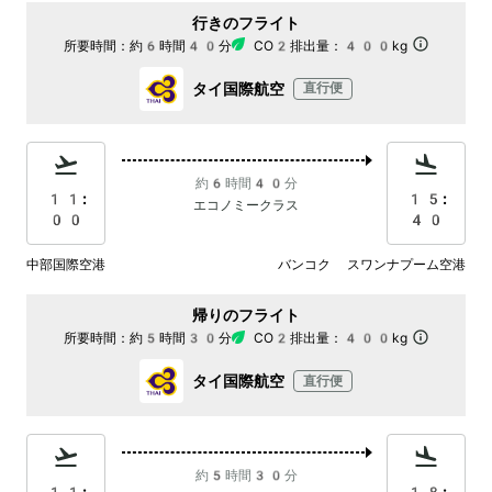
行きのフライト
所要時間：
約6時間40分
CO2排出量：
400kg
タイ国際航空
直行便
約6時間40分
11:
15:
エコノミークラス
00
40
中部国際空港
バンコク スワンナプーム空港
帰りのフライト
所要時間：
約5時間30分
CO2排出量：
400kg
タイ国際航空
直行便
約5時間30分
11:
18: