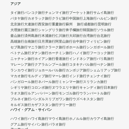
アジア
タイ旅行
バンコク旅行
チェンマイ旅行
プーケット旅行
サムイ島旅行
パタヤ旅行
カオラック旅行
クラビ旅行
中国旅行
上海旅行
ハルビン旅行
北京旅行
大連旅行
西安旅行
重慶旅行
蘇州 旅行
成都旅行
昆明旅行
大理旅行
麗江旅行
シャングリラ旅行
奔子欄旅行
韓国旅行
ソウル旅行
釜山旅行
済州島旅行
木浦旅行
仁川旅行
大邱旅行
台湾旅行
台北旅行
高雄旅行
台南旅行
日月潭旅行
阿里山旅行
台中旅行
フィリピン旅行
セブ島旅行
マニラ旅行
クラーク旅行
ボホール旅行
シンガポール旅行
ベトナム旅行
ダナン旅行
ホーチミン旅行
ハノイ旅行
フーコック旅行
ニャチャン旅行
ホイアン旅行
香港旅行
インドネシア旅行
バリ島旅行
マレーシア旅行
クアラルンプール旅行
コタキナバル旅行
ぺナン旅行
ランカウイ旅行
ジョホールバル旅行
カンボジア旅行
シェムリアップ旅行
マカオ旅行
モルディブ旅行
マーレ旅行
インド旅行
チェンナイ旅行
バンガロール旅行
ネパール旅行
ミャンマー旅行
スリランカ旅行
シギリヤ旅行
コロンボ旅行
ヌワラエリヤ旅行
キャンディ旅行
日本旅行
ラオス旅行
ルアンパバーン旅行
モンゴル旅行
ウランバートル旅行
ブルネイ旅行
バンダルスリブガワン旅行
ウズベキスタン旅行
キルギス旅行
カザフスタン旅行
デリー旅行
ハワイ・グアム・サイパン
ハワイ旅行
ハワイ島旅行
マウイ島旅行
ホノルル旅行
カウアイ島旅行
グアム旅行
サイパン旅行
パラオ旅行