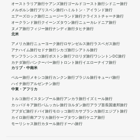
オーストラリア旅行
ケアンズ旅行
ゴールドコースト旅行
シドニー旅行
メルボルン旅行
ブリスベン旅行
ハミルトン・アイランド旅行
エアーズロック旅行
ニュージーランド旅行
クライストチャーチ旅行
オークランド旅行
クイーンズタウン旅行
ニューカレドニア旅行
ヌメア旅行
フィジー旅行
ナンディ旅行
タヒチ旅行
北米
アメリカ旅行
ニューヨーク旅行
ロサンゼルス旅行
ラスベガス旅行
アナハイム旅行
セドナ旅行
シカゴ旅行
シアトル旅行
サンフランシスコ旅行
ボストン旅行
フロリダ旅行
ワシントンDC旅行
カナダ旅行
バンクーバー旅行
トロント旅行
イエローナイフ旅行
カリブ・中南米
ペルー旅行
メキシコ旅行
カンクン旅行
ブラジル旅行
キューバ旅行
ハイチ旅行
アルゼンチン旅行
中東・アフリカ
トルコ旅行
イスタンブール旅行
アンカラ旅行
イズミール旅行
カッパドキア旅行
パムッカレ旅行
ヨルダン旅行
アラブ首長国連邦旅行
アブダビ旅行
ドバイ旅行
モロッコ旅行
カサブランカ旅行
エジプト旅行
カイロ旅行
南アフリカ旅行
ケープタウン旅行
ケニア旅行
モーリシャス旅行
カタール旅行
ドーハ旅行