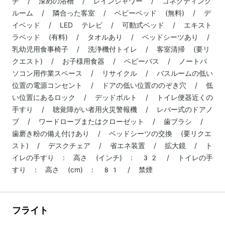
チ / 深めの浴槽 / レインシャワー / コネクティング
ルーム / 隣合った客室 / ベビーベッド (無料) / デ
イベッド / LED テレビ / 可動式ベッド / エキスト
ラベッド (有料) / タオルあり / ベッドシーツあり /
乳幼児用食事椅子 / 洗浄機付トイレ / 客室清掃 (要リ
クエスト) / お子様用食器 / ベビーバス / ノートパ
ソコン用作業スペース / リサイクル / バスルームの低い
位置の電源コンセント / ドアの低い位置ののぞき穴 / 低
い位置にあるロック / デッドボルト / トイレ便器近くの
手すり / 聴覚障がい者用火災警報機 / レバー式のドアノ
ブ / ワードローブまたはクローゼット / 歯ブラシ /
歯磨き粉の備え付けあり / ベッドシーツの交換 (要リクエ
スト) / デスクチェア / 省エネ装置 / 拡大鏡 / ト
イレの手すり : 高さ (インチ) : 32 / トイレの手
すり : 高さ (cm) : 81 / 禁煙
フライト