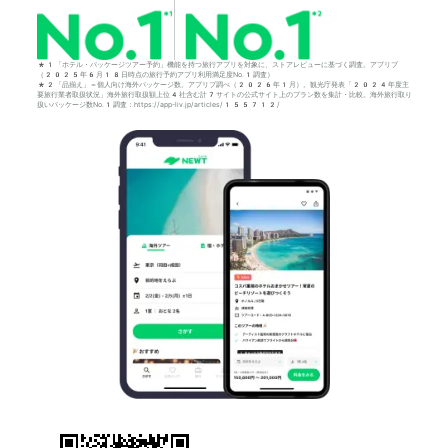
*1「ホテル・パッケージツアー予約」機能を持つ旅行アプリを対象に、ストアレビューに基づく調査。アプリブ
（2025年6月18日時点の旅行予約アプリ利用満足度No.1調査）
*2「品揃え」＝個人向け海外パッケージ数。アプリブ調べ（2026年1月）。観光庁発表「2024年度主
要旅行業者取扱状況」海外旅行取扱額上位4社含む計7サイトの公式サイト上のプラン数を集計・比較。海外旅行取り
扱いパッケージ数No.1調査：https://app-liv.jp/articles/155712/