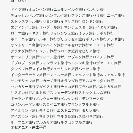
ヨーロッパ
ドイツ旅行
ミュンヘン旅行
ニュルンベルク旅行
ベルリン旅行
デュッセルドルフ旅行
ハンブルク旅行
フランス旅行
パリ旅行
ニース旅行
ストラスブール旅行
リヨン旅行
イギリス旅行
ロンドン旅行
エディンバラ旅行
リバプール旅行
マンチェスター旅行
イタリア旅行
ローマ旅行
ベネチア旅行
フィレンツェ旅行
ミラノ旅行
ナポリ旅行
ボローニャ旅行
ベルギー旅行
ブリュッセル旅行
ギリシャ旅行
アテネ旅行
サントリーニ島旅行
スペイン旅行
バルセロナ旅行
マドリード旅行
グラナダ旅行
バレンシア旅行
ジローナ旅行
セビリア旅行
オーストリア旅行
ウィーン旅行
ザルツブルク旅行
クロアチア旅行
ドブロブニク旅行
フィンランド旅行
ヘルシンキ旅行
ロヴァニエミ旅行
タンペレ旅行
スイス旅行
チューリッヒ旅行
バーゼル旅行
インターラーケン旅行
モントルー旅行
ツェルマット旅行
ルツェルン旅行
サンモリッツ旅行
ルガーノ旅行
オランダ旅行
アムステルダム旅行
ハンガリー旅行
ブダペスト旅行
チェコ旅行
プラハ旅行
ポルトガル旅行
リスボン旅行
ポルト旅行
スウェーデン旅行
ストックホルム旅行
ポーランド旅行
ノルウェー旅行
ベルゲン旅行
デンマーク旅行
コペンハーゲン旅行
スロベニア旅行
フランクフルト旅行
アイルランド旅行
モナコ旅行
エストニア旅行
タリン旅行
アイスランド旅行
マルタ旅行
マルタ島旅行
スロバキア旅行
ルーマニア旅行
ブルガリア旅行
ルクセンブルク旅行
オセアニア・南太平洋