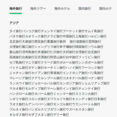
海外旅行
海外ツアー
海外ホテル
国内旅行
国内ホテル
アジア
タイ旅行
バンコク旅行
チェンマイ旅行
プーケット旅行
サムイ島旅行
パタヤ旅行
カオラック旅行
クラビ旅行
中国旅行
上海旅行
ハルビン旅行
北京旅行
大連旅行
西安旅行
重慶旅行
蘇州 旅行
成都旅行
昆明旅行
大理旅行
麗江旅行
シャングリラ旅行
奔子欄旅行
韓国旅行
ソウル旅行
釜山旅行
済州島旅行
木浦旅行
仁川旅行
大邱旅行
台湾旅行
台北旅行
高雄旅行
台南旅行
日月潭旅行
阿里山旅行
台中旅行
フィリピン旅行
セブ島旅行
マニラ旅行
クラーク旅行
ボホール旅行
シンガポール旅行
ベトナム旅行
ダナン旅行
ホーチミン旅行
ハノイ旅行
フーコック旅行
ニャチャン旅行
ホイアン旅行
香港旅行
インドネシア旅行
バリ島旅行
マレーシア旅行
クアラルンプール旅行
コタキナバル旅行
ぺナン旅行
ランカウイ旅行
ジョホールバル旅行
カンボジア旅行
シェムリアップ旅行
マカオ旅行
モルディブ旅行
マーレ旅行
インド旅行
チェンナイ旅行
バンガロール旅行
ネパール旅行
ミャンマー旅行
スリランカ旅行
シギリヤ旅行
コロンボ旅行
ヌワラエリヤ旅行
キャンディ旅行
日本旅行
ラオス旅行
ルアンパバーン旅行
モンゴル旅行
ウランバートル旅行
ブルネイ旅行
バンダルスリブガワン旅行
ウズベキスタン旅行
キルギス旅行
カザフスタン旅行
デリー旅行