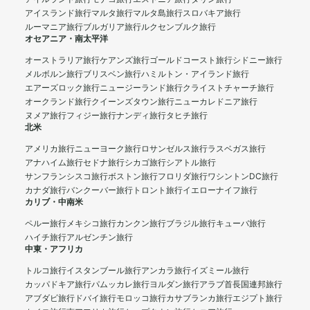
アイスランド旅行
マルタ旅行
マルタ島旅行
スロバキア旅行
ルーマニア旅行
ブルガリア旅行
ルクセンブルク旅行
オセアニア・南太平洋
オーストラリア旅行
ケアンズ旅行
ゴールドコースト旅行
シドニー旅行
メルボルン旅行
ブリスベン旅行
ハミルトン・アイランド旅行
エアーズロック旅行
ニュージーランド旅行
クライストチャーチ旅行
オークランド旅行
クイーンズタウン旅行
ニューカレドニア旅行
ヌメア旅行
フィジー旅行
ナンディ旅行
タヒチ旅行
北米
アメリカ旅行
ニューヨーク旅行
ロサンゼルス旅行
ラスベガス旅行
アナハイム旅行
セドナ旅行
シカゴ旅行
シアトル旅行
サンフランシスコ旅行
ボストン旅行
フロリダ旅行
ワシントンDC旅行
カナダ旅行
バンクーバー旅行
トロント旅行
イエローナイフ旅行
カリブ・中南米
ペルー旅行
メキシコ旅行
カンクン旅行
ブラジル旅行
キューバ旅行
ハイチ旅行
アルゼンチン旅行
中東・アフリカ
トルコ旅行
イスタンブール旅行
アンカラ旅行
イズミール旅行
カッパドキア旅行
パムッカレ旅行
ヨルダン旅行
アラブ首長国連邦旅行
アブダビ旅行
ドバイ旅行
モロッコ旅行
カサブランカ旅行
エジプト旅行