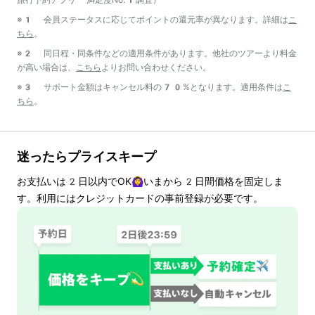
旅行予約アプリ 満足度No.1調査）
※1 会員ステータスに応じてポイントの還元率が異なります。詳細は
こ
ちら
。
※2 同日程・同条件などの適用条件があります。他社のツアーより料金
が高い場合は、
こちら
よりお問い合わせください。
※3 サポート金額はキャンセル料の70%となります。適用条件は
こ
ちら
。
迷ったらプライスキープ
お支払いは
2
日以内でOK🙆‍♀️いまから
2
日間価格を固定しま
す。利用にはクレジットカードの事前登録が必要です。