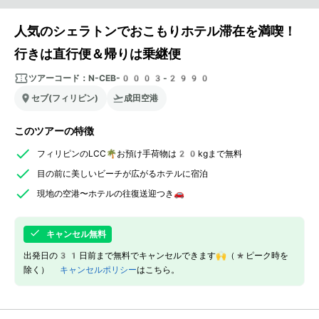
人気のシェラトンでおこもりホテル滞在を満喫！
行きは直行便＆帰りは乗継便
ツアーコード：
N-CEB-0003-2990
セブ(フィリピン)
成田空港
このツアーの特徴
フィリピンのLCC🌴お預け手荷物は20kgまで無料
目の前に美しいビーチが広がるホテルに宿泊
現地の空港〜ホテルの往復送迎つき🚗
キャンセル無料
出発日の31日前まで無料でキャンセルできます🙌（*ピーク時を
除く）
キャンセルポリシー
はこちら。