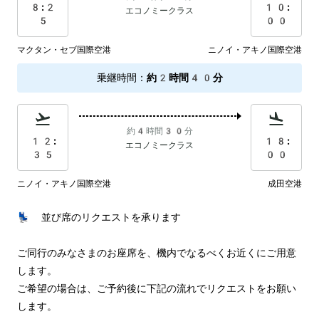
8:2
10:
エコノミークラス
5
00
マクタン・セブ国際空港
ニノイ・アキノ国際空港
乗継時間
：
約2時間40分
約4時間30分
12:
18:
エコノミークラス
35
00
ニノイ・アキノ国際空港
成田空港
💺 並び席のリクエストを承ります

ご同行のみなさまのお座席を、機内でなるべくお近くにご用意
します。

ご希望の場合は、ご予約後に下記の流れでリクエストをお願い
します。
