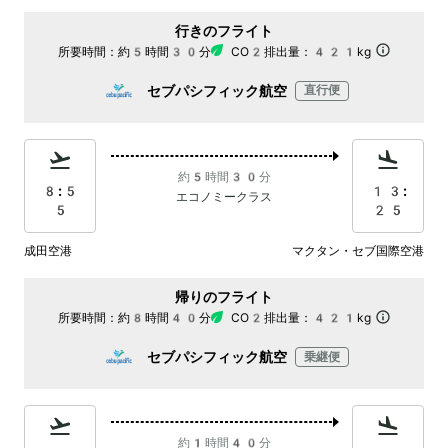
行きのフライト
所要時間：
約5時間30分
CO2排出量：
421kg
セブパシフィック航空
直行便
約5時間30分
8:5
13:
エコノミークラス
5
25
成田空港
マクタン・セブ国際空港
帰りのフライト
所要時間：
約8時間40分
CO2排出量：
421kg
セブパシフィック航空
乗継便
約1時間40分