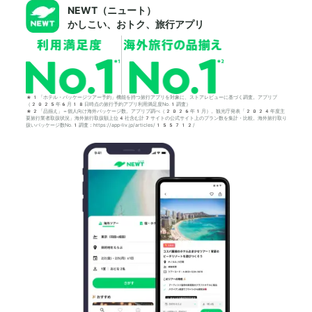
NEWT（ニュート）
かしこい、おトク、旅行アプリ
*1「ホテル・パッケージツアー予約」機能を持つ旅行アプリを対象に、ストアレビューに基づく調査。アプリブ
（2025年6月18日時点の旅行予約アプリ利用満足度No.1調査）
*2「品揃え」＝個人向け海外パッケージ数。アプリブ調べ（2026年1月）。観光庁発表「2024年度主
要旅行業者取扱状況」海外旅行取扱額上位4社含む計7サイトの公式サイト上のプラン数を集計・比較。海外旅行取り
扱いパッケージ数No.1調査：https://app-liv.jp/articles/155712/