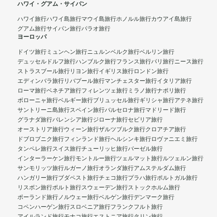
ハワイ・グアム・サイパン
ハワイ旅行
ハワイ島旅行
マウイ島旅行
ホノルル旅行
カウアイ島旅行
グアム旅行
サイパン旅行
パラオ旅行
ヨーロッパ
ドイツ旅行
ミュンヘン旅行
ニュルンベルク旅行
ベルリン旅行
デュッセルドルフ旅行
ハンブルク旅行
フランス旅行
パリ旅行
ニース旅行
ストラスブール旅行
リヨン旅行
イギリス旅行
ロンドン旅行
エディンバラ旅行
リバプール旅行
マンチェスター旅行
イタリア旅行
ローマ旅行
ベネチア旅行
フィレンツェ旅行
ミラノ旅行
ナポリ旅行
ボローニャ旅行
ベルギー旅行
ブリュッセル旅行
ギリシャ旅行
アテネ旅行
サントリーニ島旅行
スペイン旅行
バルセロナ旅行
マドリード旅行
グラナダ旅行
バレンシア旅行
ジローナ旅行
セビリア旅行
オーストリア旅行
ウィーン旅行
ザルツブルク旅行
クロアチア旅行
ドブロブニク旅行
フィンランド旅行
ヘルシンキ旅行
ロヴァニエミ旅行
タンペレ旅行
スイス旅行
チューリッヒ旅行
バーゼル旅行
インターラーケン旅行
モントルー旅行
ツェルマット旅行
ルツェルン旅行
サンモリッツ旅行
ルガーノ旅行
オランダ旅行
アムステルダム旅行
ハンガリー旅行
ブダペスト旅行
チェコ旅行
プラハ旅行
ポルトガル旅行
リスボン旅行
ポルト旅行
スウェーデン旅行
ストックホルム旅行
ポーランド旅行
ノルウェー旅行
ベルゲン旅行
デンマーク旅行
コペンハーゲン旅行
スロベニア旅行
フランクフルト旅行
アイルランド旅行
モナコ旅行
エストニア旅行
タリン旅行