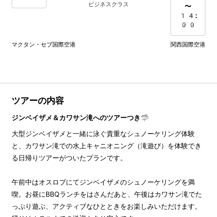
ビジネスクラス
〜
14:
00
マクタン・セブ国際空港
関西国際空港
ツアーの内容
ジンベイザメ＆カワサン滝へのツアーつき🦈
大型ジンベイザメと一緒に泳ぐ貴重なシュノーケリング体験
と、カワサン滝での水上キャニオニング（滝遊び）を体験でき
る日帰りツアーがついたプランです。
午前中はオスロブにてジンベイザメのシュノーケリングを満
喫。お昼にBBQランチをはさんだあと、午後はカワサン滝でた
っぷり遊ぶ、アクティブなひとときをお楽しみいただけます。