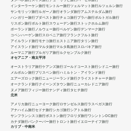
タンペレ旅行
スイス旅行
チューリッヒ旅行
バーゼル旅行
インターラーケン旅行
モントルー旅行
ツェルマット旅行
ルツェルン旅行
サンモリッツ旅行
ルガーノ旅行
オランダ旅行
アムステルダム旅行
ハンガリー旅行
ブダペスト旅行
チェコ旅行
プラハ旅行
ポルトガル旅行
リスボン旅行
ポルト旅行
スウェーデン旅行
ストックホルム旅行
ポーランド旅行
ノルウェー旅行
ベルゲン旅行
デンマーク旅行
コペンハーゲン旅行
スロベニア旅行
フランクフルト旅行
アイルランド旅行
モナコ旅行
エストニア旅行
タリン旅行
アイスランド旅行
マルタ旅行
マルタ島旅行
スロバキア旅行
ルーマニア旅行
ブルガリア旅行
ルクセンブルク旅行
オセアニア・南太平洋
オーストラリア旅行
ケアンズ旅行
ゴールドコースト旅行
シドニー旅行
メルボルン旅行
ブリスベン旅行
ハミルトン・アイランド旅行
エアーズロック旅行
ニュージーランド旅行
クライストチャーチ旅行
オークランド旅行
クイーンズタウン旅行
ニューカレドニア旅行
ヌメア旅行
フィジー旅行
ナンディ旅行
タヒチ旅行
北米
アメリカ旅行
ニューヨーク旅行
ロサンゼルス旅行
ラスベガス旅行
アナハイム旅行
セドナ旅行
シカゴ旅行
シアトル旅行
サンフランシスコ旅行
ボストン旅行
フロリダ旅行
ワシントンDC旅行
カナダ旅行
バンクーバー旅行
トロント旅行
イエローナイフ旅行
カリブ・中南米