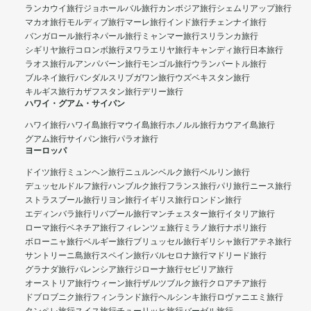
ランカウイ旅行
ジョホールバル旅行
カンボジア旅行
シェムリアップ旅行
マカオ旅行
モルディブ旅行
マーレ旅行
インド旅行
チェンナイ旅行
バンガロール旅行
ネパール旅行
ミャンマー旅行
スリランカ旅行
シギリヤ旅行
コロンボ旅行
ヌワラエリヤ旅行
キャンディ旅行
日本旅行
ラオス旅行
ルアンパバーン旅行
モンゴル旅行
ウランバートル旅行
ブルネイ旅行
バンダルスリブガワン旅行
ウズベキスタン旅行
キルギス旅行
カザフスタン旅行
デリー旅行
ハワイ・グアム・サイパン
ハワイ旅行
ハワイ島旅行
マウイ島旅行
ホノルル旅行
カウアイ島旅行
グアム旅行
サイパン旅行
パラオ旅行
ヨーロッパ
ドイツ旅行
ミュンヘン旅行
ニュルンベルク旅行
ベルリン旅行
デュッセルドルフ旅行
ハンブルク旅行
フランス旅行
パリ旅行
ニース旅行
ストラスブール旅行
リヨン旅行
イギリス旅行
ロンドン旅行
エディンバラ旅行
リバプール旅行
マンチェスター旅行
イタリア旅行
ローマ旅行
ベネチア旅行
フィレンツェ旅行
ミラノ旅行
ナポリ旅行
ボローニャ旅行
ベルギー旅行
ブリュッセル旅行
ギリシャ旅行
アテネ旅行
サントリーニ島旅行
スペイン旅行
バルセロナ旅行
マドリード旅行
グラナダ旅行
バレンシア旅行
ジローナ旅行
セビリア旅行
オーストリア旅行
ウィーン旅行
ザルツブルク旅行
クロアチア旅行
ドブロブニク旅行
フィンランド旅行
ヘルシンキ旅行
ロヴァニエミ旅行