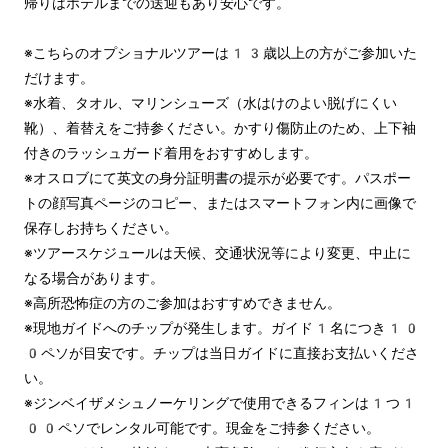
帰りはホテルまでの送迎もあり安心です。
※こちらのオプショナルツアーは13歳以上の方がご参加いた
だけます。
※水着、タオル、マリンシューズ（水はけのよい脱げにくい
靴）、着替えをご持参ください。かすり傷防止のため、上下袖
付きのラッシュガード着用をおすすめします。
※オスロブにて英文の身分証明書の提示が必要です。パスポー
トの顔写真ページのコピー、またはスマートフォン内に画像で
保存しお持ちください。
※ツアースケジュールは天候、交通状況等により変更、中止に
なる場合があります。
※高所恐怖症の方のご参加はおすすめできません。
※現地ガイドへのチップが発生します。ガイド1名につき10
0ペソが目安です。チップは当日ガイドに直接お支払いくださ
い。
※ジンベイザメシュノーケリングで使用できるフィンは1つ1
00ペソでレンタル可能です。現金をご持参ください。