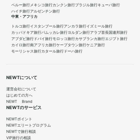
ペルー旅行
メキシコ旅行
カンクン旅行
ブラジル旅行
キューバ旅行
ハイチ旅行
アルゼンチン旅行
中東・アフリカ
トルコ旅行
イスタンブール旅行
アンカラ旅行
イズミール旅行
カッパドキア旅行
パムッカレ旅行
ヨルダン旅行
アラブ首長国連邦旅行
アブダビ旅行
ドバイ旅行
モロッコ旅行
カサブランカ旅行
エジプト旅行
カイロ旅行
南アフリカ旅行
ケープタウン旅行
ケニア旅行
モーリシャス旅行
カタール旅行
ドーハ旅行
NEWTについて
運営会社について
はじめての方へ
NEWT Brand
NEWTのサービス
NEWTポイント
NEWTエリートプログラム
NEWTで旅行相談
VIP旅行の相談