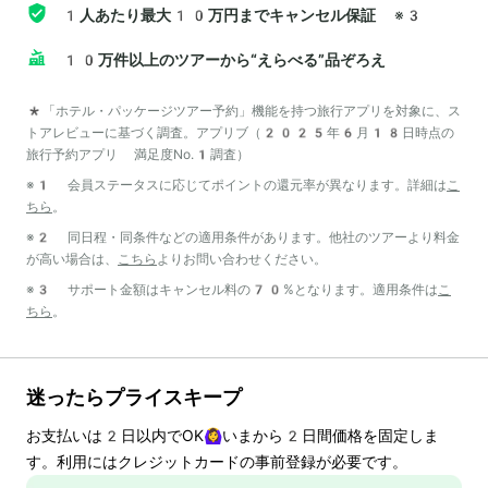
1人あたり最大10万円までキャンセル保証
※3
10万件以上のツアーから“えらべる”品ぞろえ
*「ホテル・パッケージツアー予約」機能を持つ旅行アプリを対象に、ス
トアレビューに基づく調査。アプリブ（2025年6月18日時点の
旅行予約アプリ 満足度No.1調査）
※1 会員ステータスに応じてポイントの還元率が異なります。詳細は
こ
ちら
。
※2 同日程・同条件などの適用条件があります。他社のツアーより料金
が高い場合は、
こちら
よりお問い合わせください。
※3 サポート金額はキャンセル料の70%となります。適用条件は
こ
ちら
。
迷ったらプライスキープ
お支払いは
2
日以内でOK🙆‍♀️いまから
2
日間価格を固定しま
す。利用にはクレジットカードの事前登録が必要です。