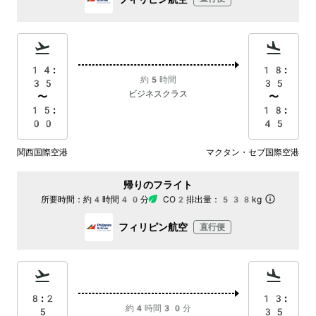
14:
18:
約5時間
35
35
ビジネスクラス
〜
〜
15:
18:
00
45
関西国際空港
マクタン・セブ国際空港
帰りのフライト
所要時間：
約4時間40分
CO2排出量：
538kg
フィリピン航空
直行便
8:2
13:
約4時間30分
5
35