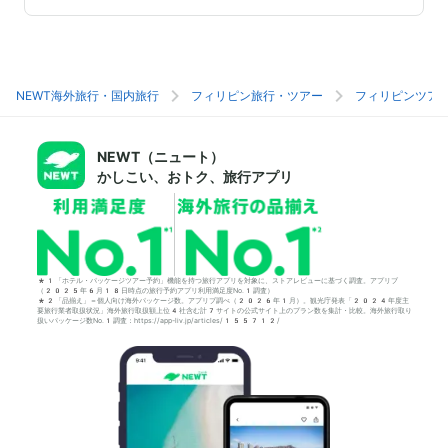
NEWT海外旅行・国内旅行
フィリピン旅行・ツアー
フィリピンツア
NEWT（ニュート）
かしこい、おトク、旅行アプリ
*1「ホテル・パッケージツアー予約」機能を持つ旅行アプリを対象に、ストアレビューに基づく調査。アプリブ
（2025年6月18日時点の旅行予約アプリ利用満足度No.1調査）
*2「品揃え」＝個人向け海外パッケージ数。アプリブ調べ（2026年1月）。観光庁発表「2024年度主
要旅行業者取扱状況」海外旅行取扱額上位4社含む計7サイトの公式サイト上のプラン数を集計・比較。海外旅行取り
扱いパッケージ数No.1調査：https://app-liv.jp/articles/155712/