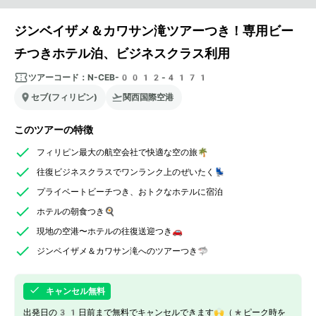
ジンベイザメ＆カワサン滝ツアーつき！専用ビー
チつきホテル泊、ビジネスクラス利用
ツアーコード：
N-CEB-0012-4171
セブ(フィリピン)
関西国際空港
このツアーの特徴
フィリピン最大の航空会社で快適な空の旅🌴
往復ビジネスクラスでワンランク上のぜいたく💺
プライベートビーチつき、おトクなホテルに宿泊
ホテルの朝食つき🍳
現地の空港〜ホテルの往復送迎つき🚗
ジンベイザメ＆カワサン滝へのツアーつき🦈
キャンセル無料
出発日の31日前まで無料でキャンセルできます🙌（*ピーク時を