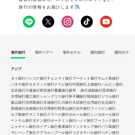
旅行の情報をお届けします✈️
海外旅行
海外ツアー
海外ホテル
国内旅行
国内ホテル
アジア
タイ旅行
バンコク旅行
チェンマイ旅行
プーケット旅行
サムイ島旅行
パタヤ旅行
カオラック旅行
クラビ旅行
中国旅行
上海旅行
ハルビン旅行
北京旅行
大連旅行
西安旅行
重慶旅行
蘇州 旅行
成都旅行
昆明旅行
大理旅行
麗江旅行
シャングリラ旅行
奔子欄旅行
韓国旅行
ソウル旅行
釜山旅行
済州島旅行
木浦旅行
仁川旅行
大邱旅行
台湾旅行
台北旅行
高雄旅行
台南旅行
日月潭旅行
阿里山旅行
台中旅行
フィリピン旅行
セブ島旅行
マニラ旅行
クラーク旅行
ボホール旅行
シンガポール旅行
ベトナム旅行
ダナン旅行
ホーチミン旅行
ハノイ旅行
フーコック旅行
ニャチャン旅行
ホイアン旅行
香港旅行
インドネシア旅行
バリ島旅行
マレーシア旅行
クアラルンプール旅行
コタキナバル旅行
ぺナン旅行