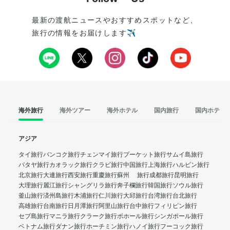
最新の渡航ニュースやおすすめスポットなど、
旅行の情報をお届けします✈️
海外旅行
海外ツアー
海外ホテル
国内旅行
国内ホテル
アジア
タイ旅行
バンコク旅行
チェンマイ旅行
プーケット旅行
サムイ島旅行
パタヤ旅行
カオラック旅行
クラビ旅行
中国旅行
上海旅行
ハルビン旅行
北京旅行
大連旅行
西安旅行
重慶旅行
蘇州 旅行
成都旅行
昆明旅行
大理旅行
麗江旅行
シャングリラ旅行
奔子欄旅行
韓国旅行
ソウル旅行
釜山旅行
済州島旅行
木浦旅行
仁川旅行
大邱旅行
台湾旅行
台北旅行
高雄旅行
台南旅行
日月潭旅行
阿里山旅行
台中旅行
フィリピン旅行
セブ島旅行
マニラ旅行
クラーク旅行
ボホール旅行
シンガポール旅行
ベトナム旅行
ダナン旅行
ホーチミン旅行
ハノイ旅行
フーコック旅行