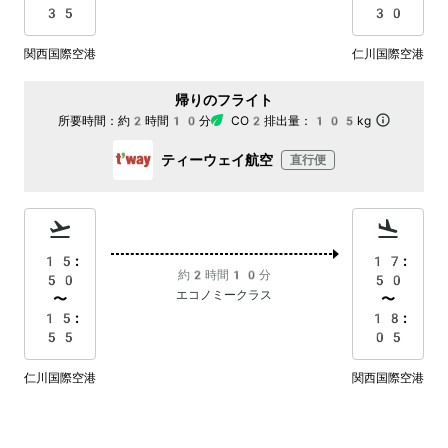
35
30
関西国際空港
仁川国際空港
帰りのフライト
所要時間：
約2時間10分
CO2排出量：
105kg
ティーウェイ航空
直行便
15:
17:
約2時間10分
50
50
エコノミークラス
〜
〜
15:
18:
55
05
仁川国際空港
関西国際空港