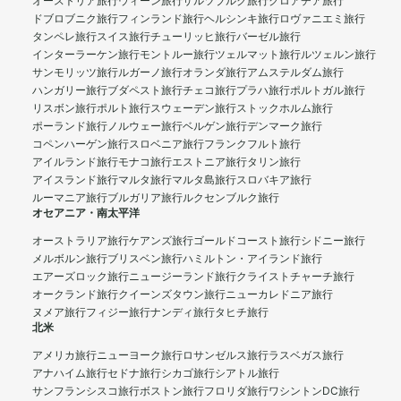
オーストリア旅行
ウィーン旅行
ザルツブルク旅行
クロアチア旅行
ドブロブニク旅行
フィンランド旅行
ヘルシンキ旅行
ロヴァニエミ旅行
タンペレ旅行
スイス旅行
チューリッヒ旅行
バーゼル旅行
インターラーケン旅行
モントルー旅行
ツェルマット旅行
ルツェルン旅行
サンモリッツ旅行
ルガーノ旅行
オランダ旅行
アムステルダム旅行
ハンガリー旅行
ブダペスト旅行
チェコ旅行
プラハ旅行
ポルトガル旅行
リスボン旅行
ポルト旅行
スウェーデン旅行
ストックホルム旅行
ポーランド旅行
ノルウェー旅行
ベルゲン旅行
デンマーク旅行
コペンハーゲン旅行
スロベニア旅行
フランクフルト旅行
アイルランド旅行
モナコ旅行
エストニア旅行
タリン旅行
アイスランド旅行
マルタ旅行
マルタ島旅行
スロバキア旅行
ルーマニア旅行
ブルガリア旅行
ルクセンブルク旅行
オセアニア・南太平洋
オーストラリア旅行
ケアンズ旅行
ゴールドコースト旅行
シドニー旅行
メルボルン旅行
ブリスベン旅行
ハミルトン・アイランド旅行
エアーズロック旅行
ニュージーランド旅行
クライストチャーチ旅行
オークランド旅行
クイーンズタウン旅行
ニューカレドニア旅行
ヌメア旅行
フィジー旅行
ナンディ旅行
タヒチ旅行
北米
アメリカ旅行
ニューヨーク旅行
ロサンゼルス旅行
ラスベガス旅行
アナハイム旅行
セドナ旅行
シカゴ旅行
シアトル旅行
サンフランシスコ旅行
ボストン旅行
フロリダ旅行
ワシントンDC旅行