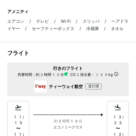
アメニティ
エアコン / テレビ / Wi-Fi / スリッパ / ヘアドラ
イヤー / セーフティーボックス / 冷蔵庫 / タオル
フライト
行きのフライト
所要時間：
約2時間10分
CO2排出量：
105kg
ティーウェイ航空
直行便
11:
13:
約2時間10分
15
25
エコノミークラス
〜
〜
11:
13: