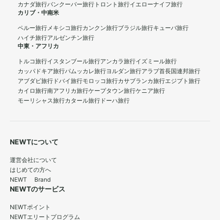
カナダ旅行
バンクーバー旅行
トロント旅行
イエローナイフ旅行
カリブ・中南米
ペルー旅行
メキシコ旅行
カンクン旅行
ブラジル旅行
キューバ旅行
ハイチ旅行
アルゼンチン旅行
中東・アフリカ
トルコ旅行
イスタンブール旅行
アンカラ旅行
イズミール旅行
カッパドキア旅行
パムッカレ旅行
ヨルダン旅行
アラブ首長国連邦旅行
アブダビ旅行
ドバイ旅行
モロッコ旅行
カサブランカ旅行
エジプト旅行
カイロ旅行
南アフリカ旅行
ケープタウン旅行
ケニア旅行
モーリシャス旅行
カタール旅行
ドーハ旅行
NEWTについて
運営会社について
はじめての方へ
NEWT Brand
NEWTのサービス
NEWTポイント
NEWTエリートプログラム