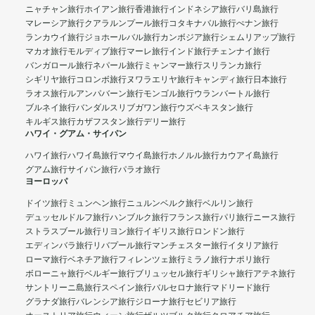
ニャチャン旅行
ホイアン旅行
香港旅行
インドネシア旅行
バリ島旅行
マレーシア旅行
クアラルンプール旅行
コタキナバル旅行
ぺナン旅行
ランカウイ旅行
ジョホールバル旅行
カンボジア旅行
シェムリアップ旅行
マカオ旅行
モルディブ旅行
マーレ旅行
インド旅行
チェンナイ旅行
バンガロール旅行
ネパール旅行
ミャンマー旅行
スリランカ旅行
シギリヤ旅行
コロンボ旅行
ヌワラエリヤ旅行
キャンディ旅行
日本旅行
ラオス旅行
ルアンパバーン旅行
モンゴル旅行
ウランバートル旅行
ブルネイ旅行
バンダルスリブガワン旅行
ウズベキスタン旅行
キルギス旅行
カザフスタン旅行
デリー旅行
ハワイ・グアム・サイパン
ハワイ旅行
ハワイ島旅行
マウイ島旅行
ホノルル旅行
カウアイ島旅行
グアム旅行
サイパン旅行
パラオ旅行
ヨーロッパ
ドイツ旅行
ミュンヘン旅行
ニュルンベルク旅行
ベルリン旅行
デュッセルドルフ旅行
ハンブルク旅行
フランス旅行
パリ旅行
ニース旅行
ストラスブール旅行
リヨン旅行
イギリス旅行
ロンドン旅行
エディンバラ旅行
リバプール旅行
マンチェスター旅行
イタリア旅行
ローマ旅行
ベネチア旅行
フィレンツェ旅行
ミラノ旅行
ナポリ旅行
ボローニャ旅行
ベルギー旅行
ブリュッセル旅行
ギリシャ旅行
アテネ旅行
サントリーニ島旅行
スペイン旅行
バルセロナ旅行
マドリード旅行
グラナダ旅行
バレンシア旅行
ジローナ旅行
セビリア旅行