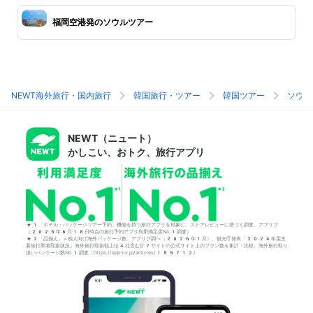
福岡空港発のソウルツアー
NEWT海外旅行・国内旅行
韓国旅行・ツアー
韓国ツアー
ソウル
NEWT（ニュート）
かしこい、おトク、旅行アプリ
*1「ホテル・パッケージツアー予約」機能を持つ旅行アプリを対象に、ストアレビューに基づく調査。アプリブ
（2025年6月18日時点の旅行予約アプリ利用満足度No.1調査）
*2「品揃え」＝個人向け海外パッケージ数。アプリブ調べ（2026年1月）。観光庁発表「2024年度主
要旅行業者取扱状況」海外旅行取扱額上位4社含む計7サイトの公式サイト上のプラン数を集計・比較。海外旅行取り
扱いパッケージ数No.1調査：https://app-liv.jp/articles/155712/