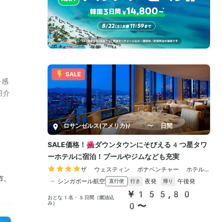
を感
紹介
市、