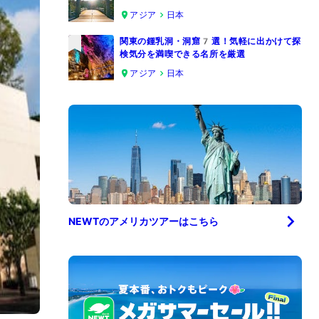
4
アジア
日本
関東の鍾乳洞・洞窟7選！気軽に出かけて探
検気分を満喫できる名所を厳選
5
アジア
日本
NEWTの
アメリカ
ツアーはこちら