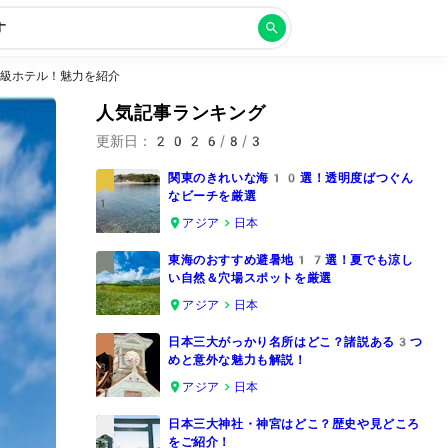
す
級ホテル！魅力を紹介
人気記事ランキング
更新日：
2026/8/3
関東のきれいな海10選！透明度ばつぐん
なビーチを厳選
1
アジア
日本
東海のおすすめ避暑地17選！夏でも涼し
い自然＆穴場スポットを厳選
2
アジア
日本
日本三大がっかり名所はどこ？諸説ある3つ
めと意外な魅力も解説！
3
アジア
日本
日本三大神社・神宮はどこ？歴史や見どころ
をご紹介！