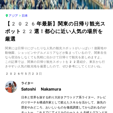
アジア
日本
【2026年最新】関東の日帰り観光ス
ポット22選！都心に近い人気の場所を
厳選
関東には日帰りにぴったりな人気の観光スポットがいっぱい！遊園地や
動物園、ショッピンやグルメエリアなどが集まっているので、関東在住
なら宿泊をしなくても気軽に出かけて日帰りで観光を楽しめますよ。
この記事では、関東の日帰り観光スポットを22選紹介。東京から行
きやすい人気の観光地を厳選したので、ぜひ参考にしてくださいね。
2026年5月23日
ライター
Satoshi Nakamura
日本と世界を旅する釣り大好きアウトドア系ライター。テレビ
のリサーチ＆構成作家として鍛えたスキルを活かして、旅先の
歴史やみどころ、おいしいものを徹底調査してから訪れるのが
モットー。これまでにアメリカのルート66走破とグランドサ