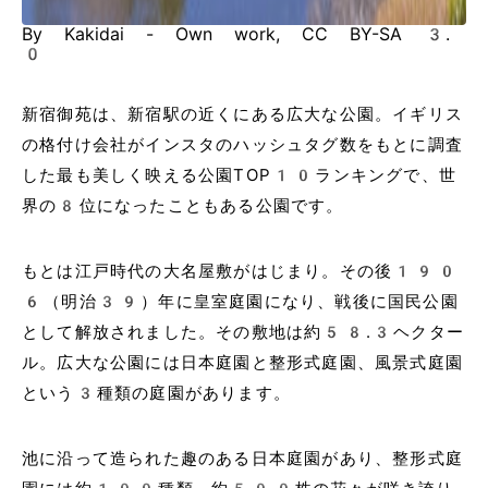
By Kakidai - Own work, CC BY-SA 3.
0
新宿御苑は、新宿駅の近くにある広大な公園。イギリス
の格付け会社がインスタのハッシュタグ数をもとに調査
した最も美しく映える公園TOP10ランキングで、世
界の8位になったこともある公園です。
もとは江戸時代の大名屋敷がはじまり。その後190
6（明治39）年に皇室庭園になり、戦後に国民公園
として解放されました。その敷地は約58.3ヘクター
ル。広大な公園には日本庭園と整形式庭園、風景式庭園
という3種類の庭園があります。
池に沿って造られた趣のある日本庭園があり、整形式庭