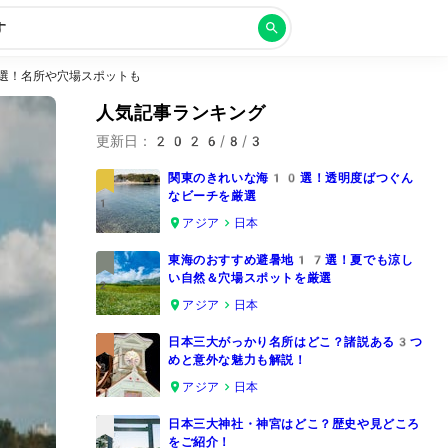
す
選！名所や穴場スポットも
人気記事ランキング
更新日：
2026/8/3
関東のきれいな海10選！透明度ばつぐん
なビーチを厳選
1
アジア
日本
東海のおすすめ避暑地17選！夏でも涼し
い自然＆穴場スポットを厳選
2
アジア
日本
日本三大がっかり名所はどこ？諸説ある3つ
めと意外な魅力も解説！
3
アジア
日本
日本三大神社・神宮はどこ？歴史や見どころ
をご紹介！