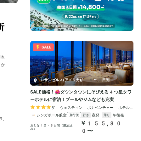
所
地
所か
市、