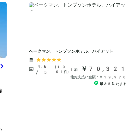
鐘
、
い