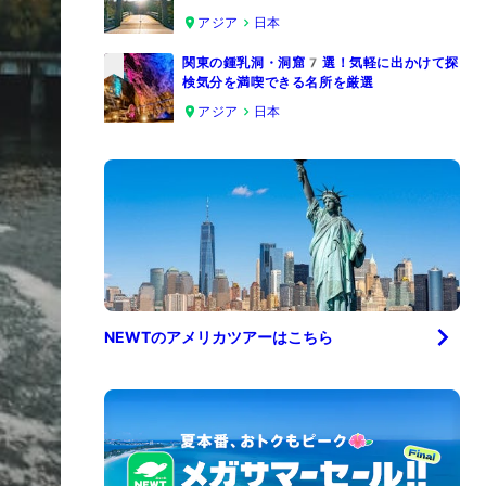
4
アジア
日本
関東の鍾乳洞・洞窟7選！気軽に出かけて探
検気分を満喫できる名所を厳選
5
アジア
日本
NEWTの
アメリカ
ツアーはこちら