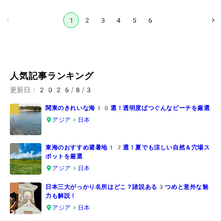
1
2
3
4
5
6
人気記事ランキング
更新日：
2026/8/3
関東のきれいな海10選！透明度ばつぐんなビーチを厳選
アジア
日本
1
東海のおすすめ避暑地17選！夏でも涼しい自然＆穴場ス
ポットを厳選
2
アジア
日本
日本三大がっかり名所はどこ？諸説ある3つめと意外な魅
力も解説！
3
アジア
日本