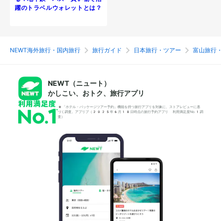
躍のトラベルウォレットとは？
NEWT海外旅行・国内旅行
旅行ガイド
日本旅行・ツアー
富山旅行
NEWT（ニュート）
かしこい、おトク、旅行アプリ
*「ホテル・パッケージツアー予約」機能を持つ旅行アプリを対象に、ストアレビューに基
づく調査。アプリブ（2025年6月18日時点の旅行予約アプリ 利用満足度No.1調
査）