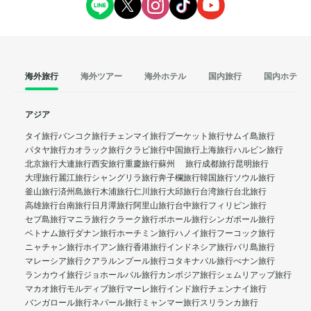
海外旅行
海外ツアー
海外ホテル
国内旅行
国内ホテル
アジア
タイ旅行
バンコク旅行
チェンマイ旅行
プーケット旅行
サムイ島旅行
パタヤ旅行
カオラック旅行
クラビ旅行
中国旅行
上海旅行
ハルビン旅行
北京旅行
大連旅行
西安旅行
重慶旅行
蘇州 旅行
成都旅行
昆明旅行
大理旅行
麗江旅行
シャングリラ旅行
奔子欄旅行
韓国旅行
ソウル旅行
釜山旅行
済州島旅行
木浦旅行
仁川旅行
大邱旅行
台湾旅行
台北旅行
高雄旅行
台南旅行
日月潭旅行
阿里山旅行
台中旅行
フィリピン旅行
セブ島旅行
マニラ旅行
クラーク旅行
ボホール旅行
シンガポール旅行
ベトナム旅行
ダナン旅行
ホーチミン旅行
ハノイ旅行
フーコック旅行
ニャチャン旅行
ホイアン旅行
香港旅行
インドネシア旅行
バリ島旅行
マレーシア旅行
クアラルンプール旅行
コタキナバル旅行
ぺナン旅行
ランカウイ旅行
ジョホールバル旅行
カンボジア旅行
シェムリアップ旅行
マカオ旅行
モルディブ旅行
マーレ旅行
インド旅行
チェンナイ旅行
バンガロール旅行
ネパール旅行
ミャンマー旅行
スリランカ旅行