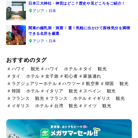
日本三大神社・神宮はどこ？歴史や見どころをご紹介！
アジア
日本
4
関東の鍾乳洞・洞窟7選！気軽に出かけて探検気分を満喫
できる名所を厳選
5
アジア
日本
おすすめのタグ
#
ハワイ 観光
#
ハワイ ホテル
#
タイ 観光
#
タイ ホテル
#
女子旅
#
初心者
#
家族連れ
#
ラグジュアリーホテル
#
ハウツー
#
航空券
#
韓国 観光
#
韓国 ホテル
#
イタリア 観光
#
スペイン 観光
#
フランス 観光
#
フランス ホテル
#
イギリス 観光
#
イギリス ホテル
#
台湾 観光
#
ドイツ 観光