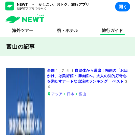
NEWT - かしこい、おトク、旅行アプリ
開く
NEWTアプリでひらく
海外ツアー
宿・ホテル
旅行ガイド
富山の記事
全国1,741自治体から選出！梅雨の「お出
かけ」は美術館・博物館へ。大人の知的好奇心
を満たすアートな自治体ランキング ベスト3
0
アジア
日本
富山