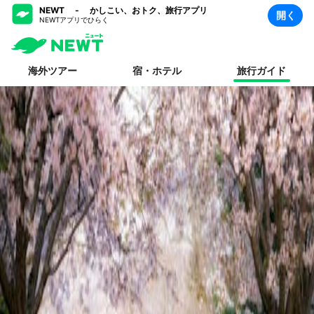
NEWT - かしこい、おトク、旅行アプリ
開く
NEWTアプリでひらく
海外ツアー
宿・ホテル
旅行ガイド