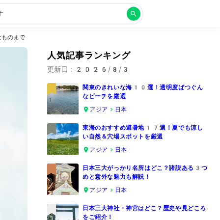
す
なものまで
人気記事ランキング
更新日：
2026/8/3
関東のきれいな海10選！透明度ばつぐん
なビーチを厳選
1
アジア
日本
東海のおすすめ避暑地17選！夏でも涼し
い自然＆穴場スポットを厳選
2
アジア
日本
日本三大がっかり名所はどこ？諸説ある3つ
めと意外な魅力も解説！
3
アジア
日本
日本三大神社・神宮はどこ？歴史や見どころ
をご紹介！