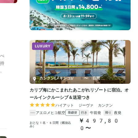
ま
べ
持
、