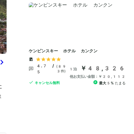
に
ま
、