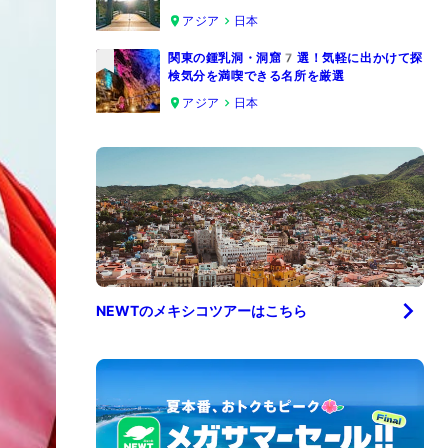
4
アジア
日本
関東の鍾乳洞・洞窟7選！気軽に出かけて探
検気分を満喫できる名所を厳選
5
アジア
日本
NEWTの
メキシコ
ツアーはこちら