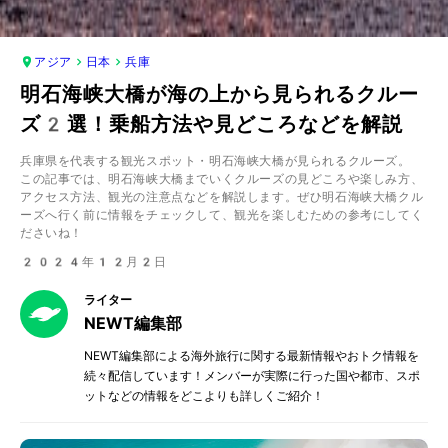
アジア
日本
兵庫
明石海峡大橋が海の上から見られるクルー
ズ2選！乗船方法や見どころなどを解説
兵庫県を代表する観光スポット・明石海峡大橋が見られるクルーズ。
この記事では、明石海峡大橋までいくクルーズの見どころや楽しみ方、
アクセス方法、観光の注意点などを解説します。ぜひ明石海峡大橋クル
ーズへ行く前に情報をチェックして、観光を楽しむための参考にしてく
ださいね！
2024年12月2日
ライター
NEWT編集部
NEWT編集部による海外旅行に関する最新情報やおトク情報を
続々配信しています！メンバーが実際に行った国や都市、スポ
ットなどの情報をどこよりも詳しくご紹介！