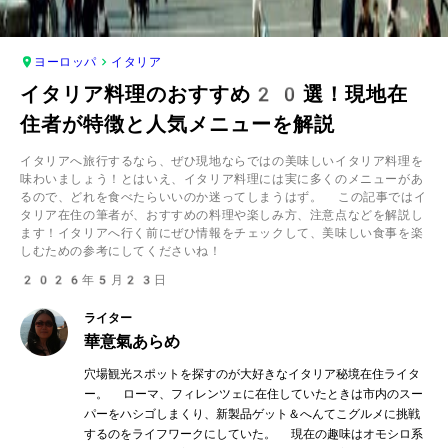
ヨーロッパ
イタリア
イタリア料理のおすすめ20選！現地在
住者が特徴と人気メニューを解説
イタリアへ旅行するなら、ぜひ現地ならではの美味しいイタリア料理を
味わいましょう！とはいえ、イタリア料理には実に多くのメニューがあ
るので、どれを食べたらいいのか迷ってしまうはず。 この記事ではイ
タリア在住の筆者が、おすすめの料理や楽しみ方、注意点などを解説し
ます！イタリアへ行く前にぜひ情報をチェックして、美味しい食事を楽
しむための参考にしてくださいね！
2026年5月23日
ライター
華意氣あらめ
穴場観光スポットを探すのが大好きなイタリア秘境在住ライタ
ー。 ローマ、フィレンツェに在住していたときは市内のスー
パーをハシゴしまくり、新製品ゲット＆へんてこグルメに挑戦
するのをライフワークにしていた。 現在の趣味はオモシロ系