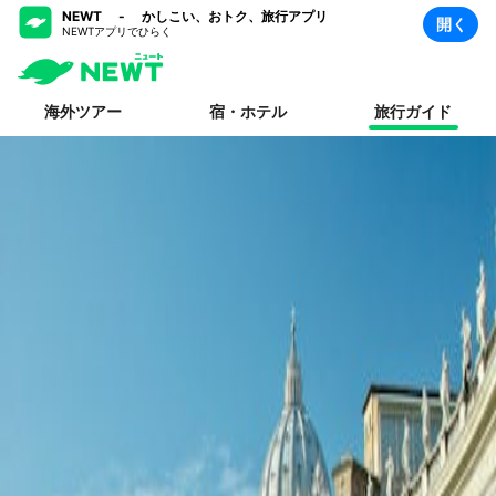
NEWT - かしこい、おトク、旅行アプリ
開く
NEWTアプリでひらく
海外ツアー
宿・ホテル
旅行ガイド