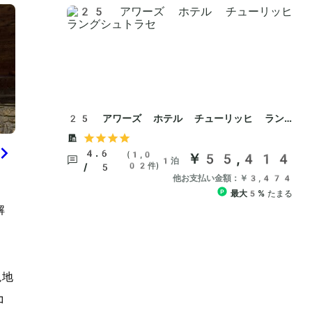
解
現地
コ