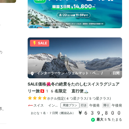
を
の
市、