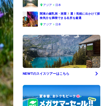
4
アジア
日本
関東の鍾乳洞・洞窟7選！気軽に出かけて探
検気分を満喫できる名所を厳選
5
アジア
日本
NEWTの
スイス
ツアーはこちら