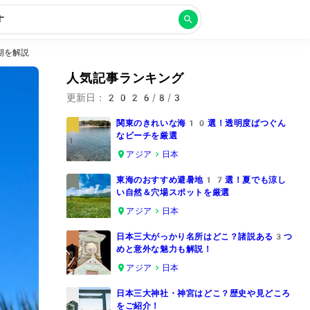
す
期を解説
人気記事ランキング
更新日：
2026/8/3
関東のきれいな海10選！透明度ばつぐん
なビーチを厳選
1
アジア
日本
東海のおすすめ避暑地17選！夏でも涼し
い自然＆穴場スポットを厳選
2
アジア
日本
日本三大がっかり名所はどこ？諸説ある3つ
めと意外な魅力も解説！
3
アジア
日本
日本三大神社・神宮はどこ？歴史や見どころ
をご紹介！