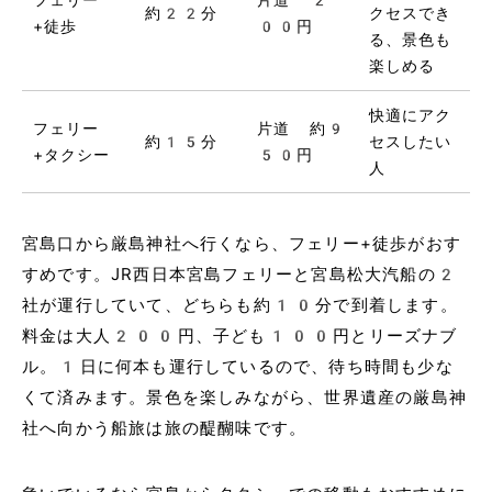
約22分
クセスでき
+徒歩
00円
る、景色も
楽しめる
快適にアク
フェリー
片道 約9
約15分
セスしたい
+タクシー
50円
人
宮島口から厳島神社へ行くなら、フェリー+徒歩がおす
すめです。JR西日本宮島フェリーと宮島松大汽船の2
社が運行していて、どちらも約10分で到着します。
料金は大人200円、子ども100円とリーズナブ
ル。1日に何本も運行しているので、待ち時間も少な
くて済みます。景色を楽しみながら、世界遺産の厳島神
社へ向かう船旅は旅の醍醐味です。