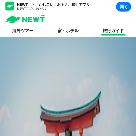
NEWT - かしこい、おトク、旅行アプリ
開く
NEWTアプリでひらく
海外ツアー
宿・ホテル
旅行ガイド