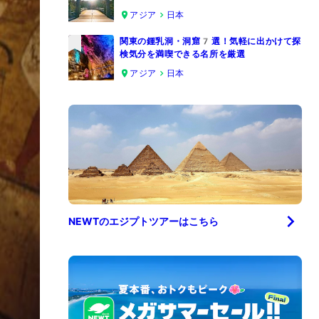
4
アジア
日本
関東の鍾乳洞・洞窟7選！気軽に出かけて探
検気分を満喫できる名所を厳選
5
アジア
日本
NEWTの
エジプト
ツアーはこちら