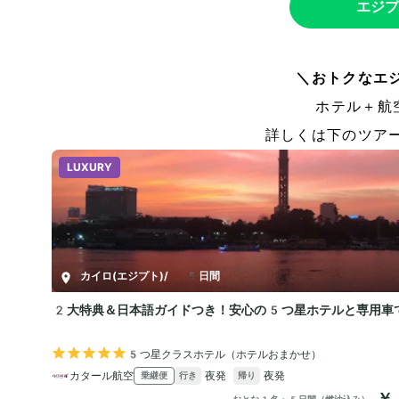
エジプ
＼おトクなエ
ホテル＋航
詳しくは下のツア