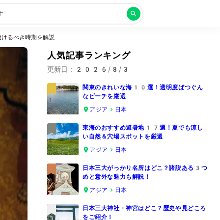
す
避けるべき時期を解説
人気記事ランキング
更新日：
2026/8/3
関東のきれいな海10選！透明度ばつぐん
なビーチを厳選
1
アジア
日本
東海のおすすめ避暑地17選！夏でも涼し
い自然＆穴場スポットを厳選
2
アジア
日本
日本三大がっかり名所はどこ？諸説ある3つ
めと意外な魅力も解説！
3
アジア
日本
日本三大神社・神宮はどこ？歴史や見どころ
をご紹介！