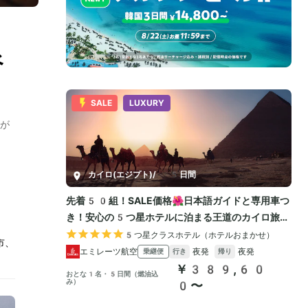
べ
が
市、