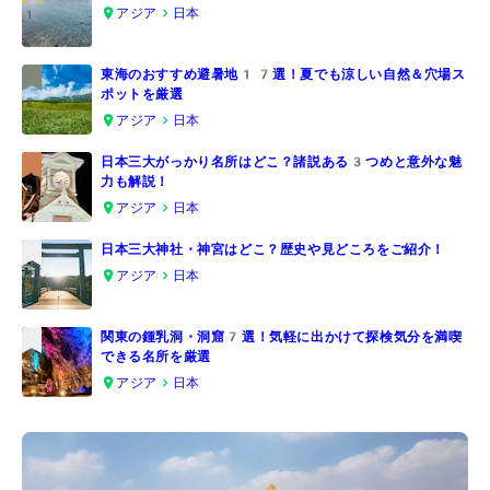
アジア
日本
1
東海のおすすめ避暑地17選！夏でも涼しい自然＆穴場ス
ポットを厳選
2
アジア
日本
日本三大がっかり名所はどこ？諸説ある3つめと意外な魅
力も解説！
3
アジア
日本
日本三大神社・神宮はどこ？歴史や見どころをご紹介！
アジア
日本
4
関東の鍾乳洞・洞窟7選！気軽に出かけて探検気分を満喫
できる名所を厳選
5
アジア
日本