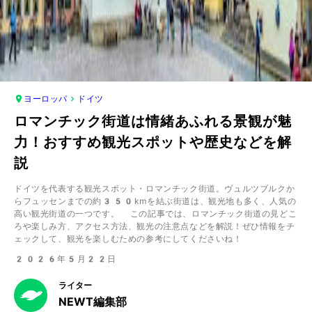
ヨーロッパ
ドイツ
ロマンチック街道は情緒あふれる景観が魅
力！おすすめ観光スポットや歴史などを解
説
ドイツを代表する観光スポット・ロマンチック街道。ヴュルツブルクか
らフュッセンまでの約350kmを結ぶ街道は、観光地も多く、人気の
高い観光街道の一つです。 この記事では、ロマンチック街道の見どこ
ろや楽しみ方、アクセス方法、観光の注意点などを解説！ぜひ情報をチ
ェックして、観光を楽しむための参考にしてくださいね！
2026年5月22日
ライター
NEWT編集部