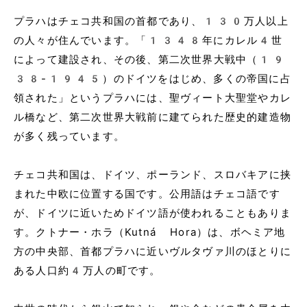
プラハはチェコ共和国の首都であり、130万人以上
の人々が住んでいます。「1348年にカレル4世
によって建設され、その後、第二次世界大戦中（19
38-1945）のドイツをはじめ、多くの帝国に占
領された」というプラハには、聖ヴィート大聖堂やカレ
ル橋など、第二次世界大戦前に建てられた歴史的建造物
が多く残っています。
チェコ共和国は、ドイツ、ポーランド、スロバキアに挟
まれた中欧に位置する国です。公用語はチェコ語です
が、ドイツに近いためドイツ語が使われることもありま
す。クトナー・ホラ（Kutná Hora）は、ボヘミア地
方の中央部、首都プラハに近いヴルタヴァ川のほとりに
ある人口約4万人の町です。