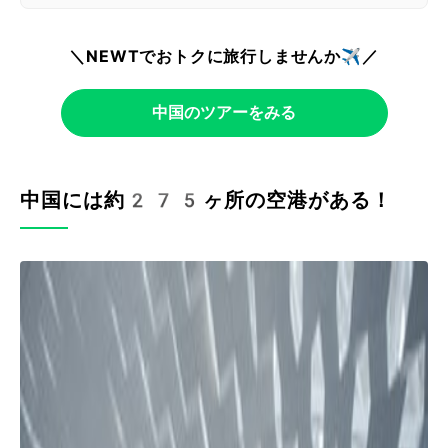
＼NEWTでおトクに旅行しませんか✈️／
中国のツアーをみる
中国には約275ヶ所の空港がある！