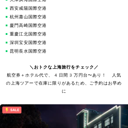
西安咸陽国際空港
杭州蕭山国際空港
廈門高崎国際空港
重慶江北国際空港
深圳宝安国際空港
昆明長水国際空港
＼おトクな上海旅行をチェック／
航空券＋ホテル代で、4日間3万円台〜あり！ 人気
の上海ツアーで在庫に限りがあるため、ご予約はお早め
に