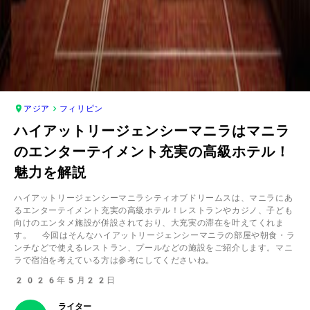
アジア
フィリピン
ハイアットリージェンシーマニラはマニラ
のエンターテイメント充実の高級ホテル！
魅力を解説
ハイアットリージェンシーマニラシティオブドリームスは、マニラにあ
るエンターテイメント充実の高級ホテル！レストランやカジノ、子ども
向けのエンタメ施設が併設されており、大充実の滞在を叶えてくれま
す。 今回はそんなハイアットリージェンシーマニラの部屋や朝食・ラ
ンチなどで使えるレストラン、プールなどの施設をご紹介します。マニ
ラで宿泊を考えている方は参考にしてくださいね。
2026年5月22日
ライター