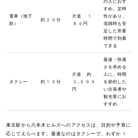
の人におす
すめ。定時
電車（地下
片道 1
性があり、
約20分
鉄）
80円
混雑時も安
定した所要
時間で到着
できる
最速・快適
さを求める
片道 約
人に。時間
タクシー
約15分
2,500
を節約した
円
い出張者や
観光客にお
すすめ
東京駅から六本木ヒルズへのアクセスは、目的や予算に
応じてえらべます。最速なのはタクシーで、わずか1