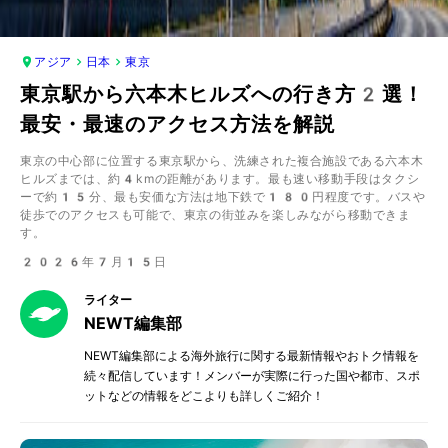
アジア
日本
東京
東京駅から六本木ヒルズへの行き方2選！
最安・最速のアクセス方法を解説
東京の中心部に位置する東京駅から、洗練された複合施設である六本木
ヒルズまでは、約4kmの距離があります。最も速い移動手段はタクシ
ーで約15分、最も安価な方法は地下鉄で180円程度です。バスや
徒歩でのアクセスも可能で、東京の街並みを楽しみながら移動できま
す。
2026年7月15日
ライター
NEWT編集部
NEWT編集部による海外旅行に関する最新情報やおトク情報を
続々配信しています！メンバーが実際に行った国や都市、スポ
ットなどの情報をどこよりも詳しくご紹介！