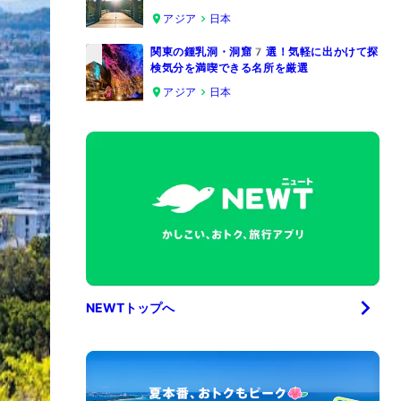
4
アジア
日本
関東の鍾乳洞・洞窟7選！気軽に出かけて探
検気分を満喫できる名所を厳選
5
アジア
日本
NEWTトップへ