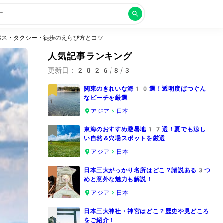
す
バス・タクシー・徒歩のえらび方とコツ
人気記事ランキング
更新日：
2026/8/3
関東のきれいな海10選！透明度ばつぐん
なビーチを厳選
1
アジア
日本
東海のおすすめ避暑地17選！夏でも涼し
い自然＆穴場スポットを厳選
2
アジア
日本
日本三大がっかり名所はどこ？諸説ある3つ
めと意外な魅力も解説！
3
アジア
日本
日本三大神社・神宮はどこ？歴史や見どころ
をご紹介！