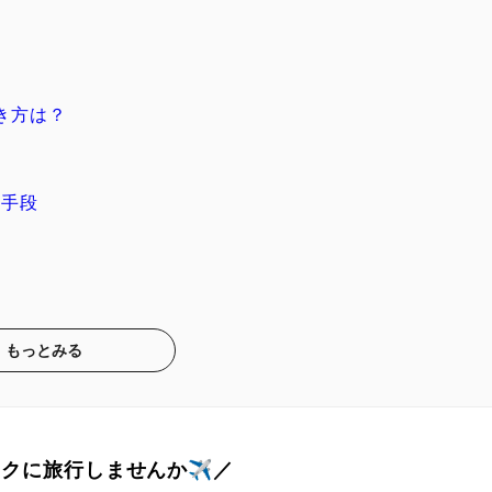
き方は？
動手段
もっとみる
トクに旅行しませんか✈️／