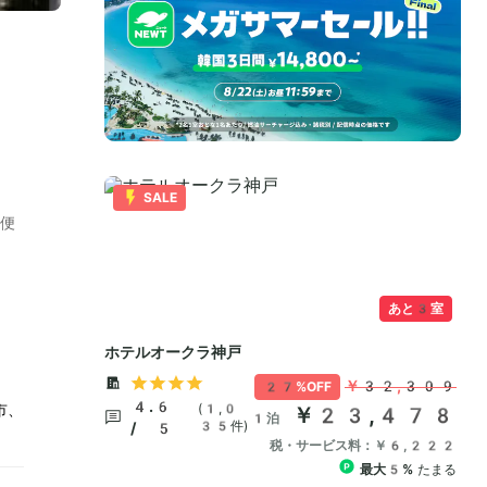
ア
便
市、