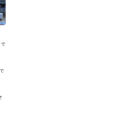
ーで
で
空