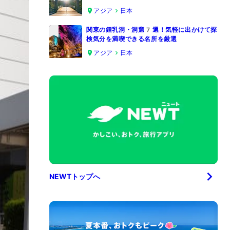
4
アジア
日本
関東の鍾乳洞・洞窟7選！気軽に出かけて探
検気分を満喫できる名所を厳選
5
アジア
日本
NEWTトップへ