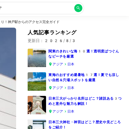
す
まり！神戸駅からのアクセス完全ガイド
人気記事ランキング
更新日：
2026/8/3
関東のきれいな海10選！透明度ばつぐん
なビーチを厳選
1
アジア
日本
東海のおすすめ避暑地17選！夏でも涼し
い自然＆穴場スポットを厳選
2
アジア
日本
日本三大がっかり名所はどこ？諸説ある3つ
めと意外な魅力も解説！
3
アジア
日本
日本三大神社・神宮はどこ？歴史や見どころ
をご紹介！