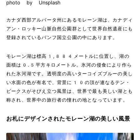
photo by Unsplash
カナダ西部アルバータ州にあるモレーン湖は、カナディ
アン・ロッキー山脈自然公園群​​として世界自然遺産​​にも
登録されているバンフ国立公園​​の中にあります。
モレーン湖は標高1,884メートル​​に位置し、湖の
面積は0.5平方キロメートル。氷河の侵食により作ら
れた氷河湖です。透明度の高いターコイズブルーの美し
い水面の色が有名で、背景に10の頂が連なるテン・
ピークスがそびえ立つ風景は、世界で最も美しい湖とも
称され、世界中の旅行者の憧れの地となっています。
お札にデザインされたモレーン湖の美しい風景