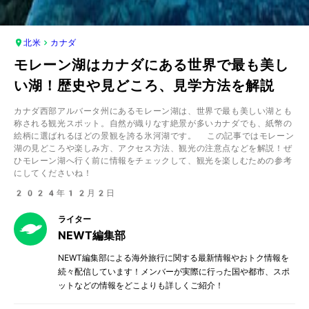
北米
カナダ
モレーン湖はカナダにある世界で最も美し
い湖！歴史や見どころ、見学方法を解説
カナダ西部アルバータ州にあるモレーン湖は、世界で最も美しい湖とも
称される観光スポット。自然が織りなす絶景が多いカナダでも、紙幣の
絵柄に選ばれるほどの景観を誇る氷河湖です。 この記事ではモレーン
湖の見どころや楽しみ方、アクセス方法、観光の注意点などを解説！ぜ
ひモレーン湖へ行く前に情報をチェックして、観光を楽しむための参考
にしてくださいね！
2024年12月2日
ライター
NEWT編集部
NEWT編集部による海外旅行に関する最新情報やおトク情報を
続々配信しています！メンバーが実際に行った国や都市、スポ
ットなどの情報をどこよりも詳しくご紹介！