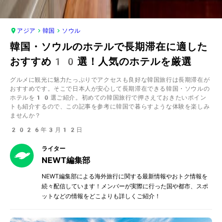
アジア
韓国
ソウル
韓国・ソウルのホテルで長期滞在に適した
おすすめ10選！人気のホテルを厳選
グルメに観光に魅力たっぷりでアクセスも良好な韓国旅行は長期滞在が
おすすめです。そこで日本人が安心して長期滞在できる韓国・ソウルの
ホテルを10選ご紹介。初めての韓国旅行で押さえておきたいポイン
トも紹介するので、この記事を参考に韓国で暮らすような体験を楽しみ
ませんか？
2026年3月12日
ライター
NEWT編集部
NEWT編集部による海外旅行に関する最新情報やおトク情報を
続々配信しています！メンバーが実際に行った国や都市、スポ
ットなどの情報をどこよりも詳しくご紹介！